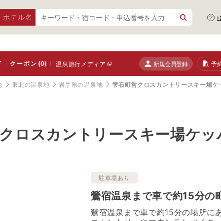
・ホテル名
ド
クーポン
(0)
新規会員登録
予
温泉旅行メディア
地
東北の温泉地
岩手県の温泉地
雫石町営クロスカントリースキー場ケ
営クロスカントリースキー場ケッ
駐車場あり
鶯宿温泉まで車で約15分の
鶯宿温泉まで車で約15分の場所に