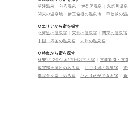
草津温泉
熱海温泉
伊香保温泉
鬼怒川温泉
関東の温泉地
伊豆箱根の温泉地
甲信越の温
○エリアから宿を探す
北海道の温泉宿
東北の温泉宿
関東の温泉宿
中国・四国の温泉宿
九州の温泉宿
○特集から宿を探す
格安1泊2食付き1万円以下の宿
直前割引・直
客室露天風呂のある宿
にごり湯の温泉宿
貸
部屋食を楽しめる宿
ひとり旅ができる宿
新