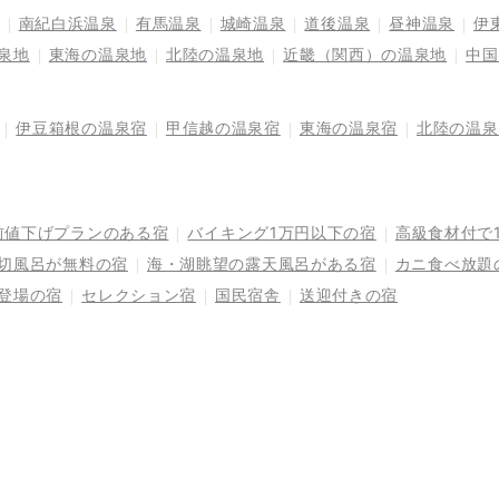
南紀白浜温泉
有馬温泉
城崎温泉
道後温泉
昼神温泉
伊
泉地
東海の温泉地
北陸の温泉地
近畿（関西）の温泉地
中国
伊豆箱根の温泉宿
甲信越の温泉宿
東海の温泉宿
北陸の温泉
前値下げプランのある宿
バイキング1万円以下の宿
高級食材付で
切風呂が無料の宿
海・湖眺望の露天風呂がある宿
カニ食べ放題
登場の宿
セレクション宿
国民宿舎
送迎付きの宿