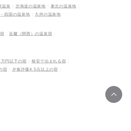
東温泉
北海道の温泉地
東北の温泉地
・四国の温泉地
九州の温泉地
宿
近畿（関西）の温泉宿
1万円以下の宿
格安で泊まれる宿
の宿
夕食評価4.5点以上の宿