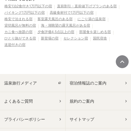
格安1泊2食付き1万円以下の宿
直前割引・直前値下げプランのある宿
バイキング1万円以下の宿
高級食材付で1万円以下の宿
格安で泊まれる宿
客室露天風呂のある宿
にごり湯の温泉宿
貸切風呂が無料の宿
海・湖眺望の露天風呂がある宿
カニ食べ放題の宿
夕食評価4.5点以上の宿
部屋食を楽しめる宿
ひとり旅ができる宿
新登場の宿
セレクション宿
国民宿舎
送迎付きの宿
温泉旅行メディア
宿泊情報誌のご案内
よくあるご質問
規約のご案内
プライバシーポリシー
サイトマップ