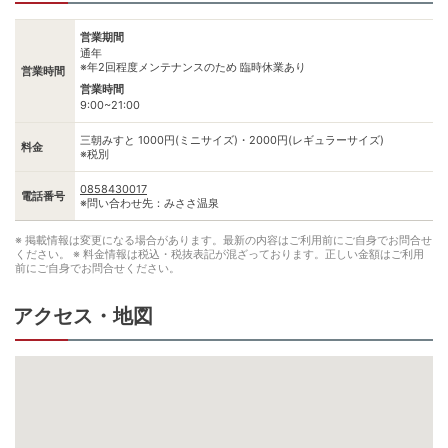
営業期間
通年
※年2回程度メンテナンスのため 臨時休業あり
営業時間
営業時間
9:00~21:00
三朝みすと 1000円(ミニサイズ)・2000円(レギュラーサイズ)
料金
※税別
0858430017
電話番号
※問い合わせ先：みささ温泉
※ 掲載情報は変更になる場合があります。最新の内容はご利用前にご自身でお問合せ
ください。
※ 料金情報は税込・税抜表記が混ざっております。正しい金額はご利用
前にご自身でお問合せください。
アクセス・地図