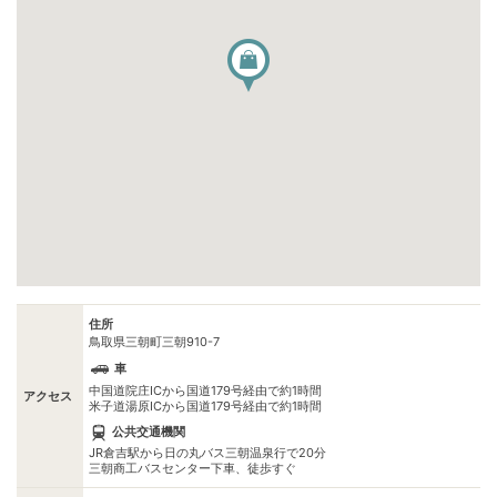
住所
鳥取県三朝町三朝910-7
車
中国道院庄ICから国道179号経由で約1時間
アクセス
米子道湯原ICから国道179号経由で約1時間
公共交通機関
JR倉吉駅から日の丸バス三朝温泉行で20分
三朝商工バスセンター下車、徒歩すぐ