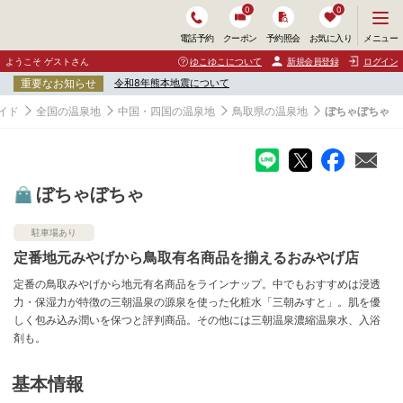
0
0
メ
メニュー
電話予約
クーポン
予約照会
お気に入り
ニ
ュ
ようこそ ゲストさん
ゆこゆこについて
新規会員登録
ログイン
ー
重要なお知らせ
令和8年熊本地震について
を
開
イド
全国の温泉地
中国・四国の温泉地
鳥取県の温泉地
ぼちゃぼちゃ
く
ぼちゃぼちゃ
駐車場あり
定番地元みやげから鳥取有名商品を揃えるおみやげ店
定番の鳥取みやげから地元有名商品をラインナップ。中でもおすすめは浸透
力・保湿力が特徴の三朝温泉の源泉を使った化粧水「三朝みすと」。肌を優
しく包み込み潤いを保つと評判商品。その他には三朝温泉濃縮温泉水、入浴
剤も。
基本情報