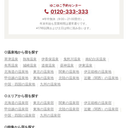
ゆこゆこ予約センター
0120-333-333
※年中無休（9:00～21:00受付）。
年末年始も営業時間は通常通りです。
※17時以降および土日は特に混み合います。
○温泉地から宿を探す
草津温泉
熱海温泉
伊香保温泉
鬼怒川温泉
南紀白浜温泉
有馬温泉
城崎温泉
道後温泉
昼神温泉
伊東温泉
北海道の温泉地
東北の温泉地
関東の温泉地
伊豆箱根の温泉地
甲信越の温泉地
東海の温泉地
北陸の温泉地
近畿（関西）の温泉地
中国・四国の温泉地
九州の温泉地
○エリアから宿を探す
北海道の温泉宿
東北の温泉宿
関東の温泉宿
伊豆箱根の温泉宿
甲信越の温泉宿
東海の温泉宿
北陸の温泉宿
近畿（関西）の温泉宿
中国・四国の温泉宿
九州の温泉宿
○特集から宿を探す