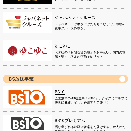
ジャパネットクルーズ
ジャパネットが磨き上げたおもてなしで、感動の
豪華クルーズ体験を。
ゆこゆこ
お客様の『良質な温泉旅』をお手伝い。国内の旅
館・宿・ホテルの宿泊予約サイト
BS放送事業
BS10
全国無料のBS放送局『BS10』。クイズにゴルフに
映画に麻雀、楽しい番組てんこ盛り！
BS10プレミアム
語り継がれる映画や音楽をお届けする、大人のた
めのエンタテインメントチャンネル