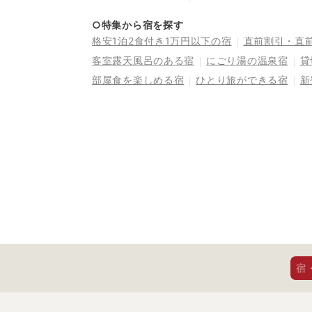
○特集から宿を探す
格安1泊2食付き1万円以下の宿
直前割引・直
客室露天風呂のある宿
にごり湯の温泉宿
貸
部屋食を楽しめる宿
ひとり旅ができる宿
新
宿