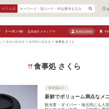
・ホテル名
ド
クーポン
(0)
新規会員登録
予
温泉旅行メディア
地
東海の温泉地
静岡県の温泉地
食事処 さくら
食事処 さくら
駐車場あり
新鮮でボリューム満点なメ
観光客・ダイバー・地元民にも人