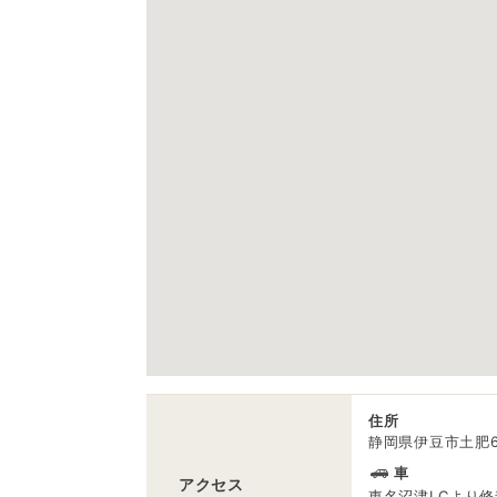
住所
静岡県伊豆市土肥6
車
アクセス
東名沼津I.Cより