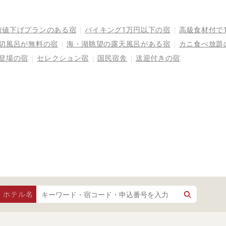
前値下げプランのある宿
バイキング1万円以下の宿
高級食材付で
切風呂が無料の宿
海・湖眺望の露天風呂がある宿
カニ食べ放題
登場の宿
セレクション宿
国民宿舎
送迎付きの宿
・ホテル名