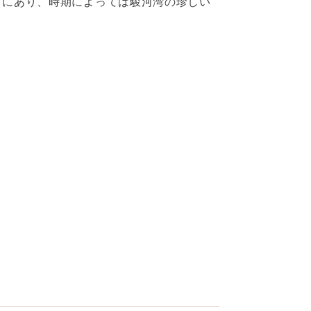
富にあり、時期によっては駿河湾の珍しい
土肥温泉 さくら 料理一例