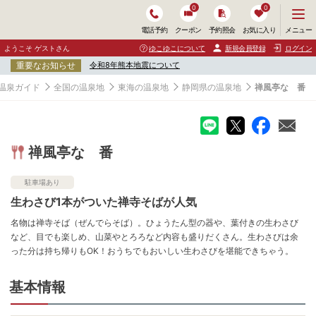
0
0
メ
メニュー
電話予約
クーポン
予約照会
お気に入り
ニ
ュ
ようこそ ゲストさん
ゆこゆこについて
新規会員登録
ログイン
ー
重要なお知らせ
令和8年熊本地震について
を
開
温泉ガイド
全国の温泉地
東海の温泉地
静岡県の温泉地
禅風亭なゝ番
く
禅風亭なゝ番
駐車場あり
生わさび1本がついた禅寺そばが人気
名物は禅寺そば（ぜんでらそば）。ひょうたん型の器や、葉付きの生わさび
など、目でも楽しめ、山菜やとろろなど内容も盛りだくさん。生わさびは余
った分は持ち帰りもOK！おうちでもおいしい生わさびを堪能できちゃう。
基本情報