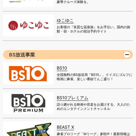
豪華クルーズ体験を。
ゆこゆこ
お客様の『良質な温泉旅』をお手伝い。国内の旅
館・宿・ホテルの宿泊予約サイト
BS放送事業
BS10
全国無料のBS放送局『BS10』。クイズにゴルフに
映画に麻雀、楽しい番組てんこ盛り！
BS10プレミアム
語り継がれる映画や音楽をお届けする、大人のた
めのエンタテインメントチャンネル
BEAST X
麻雀プロリーグ「Mリーグ」参戦中！最新情報は