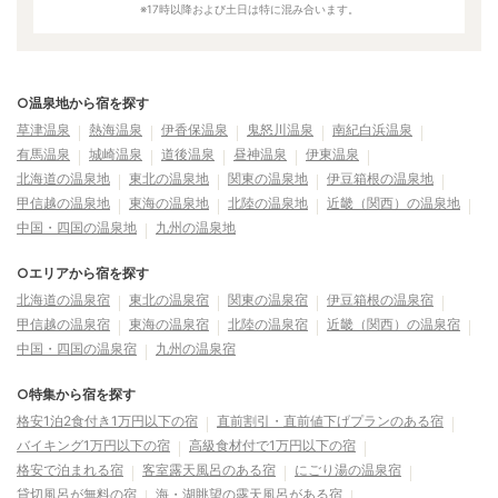
※17時以降および土日は特に混み合います。
○温泉地から宿を探す
草津温泉
熱海温泉
伊香保温泉
鬼怒川温泉
南紀白浜温泉
有馬温泉
城崎温泉
道後温泉
昼神温泉
伊東温泉
北海道の温泉地
東北の温泉地
関東の温泉地
伊豆箱根の温泉地
甲信越の温泉地
東海の温泉地
北陸の温泉地
近畿（関西）の温泉地
中国・四国の温泉地
九州の温泉地
○エリアから宿を探す
北海道の温泉宿
東北の温泉宿
関東の温泉宿
伊豆箱根の温泉宿
甲信越の温泉宿
東海の温泉宿
北陸の温泉宿
近畿（関西）の温泉宿
中国・四国の温泉宿
九州の温泉宿
○特集から宿を探す
格安1泊2食付き1万円以下の宿
直前割引・直前値下げプランのある宿
バイキング1万円以下の宿
高級食材付で1万円以下の宿
格安で泊まれる宿
客室露天風呂のある宿
にごり湯の温泉宿
貸切風呂が無料の宿
海・湖眺望の露天風呂がある宿