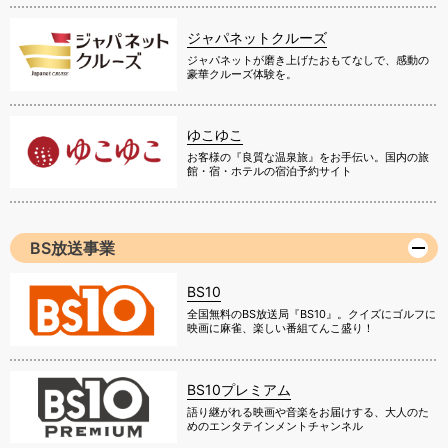
ジャパネットクルーズ
ジャパネットが磨き上げたおもてなしで、感動の
豪華クルーズ体験を。
ゆこゆこ
お客様の『良質な温泉旅』をお手伝い。国内の旅
館・宿・ホテルの宿泊予約サイト
BS放送事業
BS10
全国無料のBS放送局『BS10』。クイズにゴルフに
映画に麻雀、楽しい番組てんこ盛り！
BS10プレミアム
語り継がれる映画や音楽をお届けする、大人のた
めのエンタテインメントチャンネル