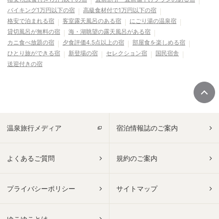
バイキング1万円以下の宿
高級食材付で1万円以下の宿
格安で泊まれる宿
客室露天風呂のある宿
にごり湯の温泉宿
貸切風呂が無料の宿
海・湖眺望の露天風呂がある宿
カニ食べ放題の宿
夕食評価4.5点以上の宿
部屋食を楽しめる宿
ひとり旅ができる宿
新登場の宿
セレクション宿
国民宿舎
送迎付きの宿
温泉旅行メディア
宿泊情報誌のご案内
よくあるご質問
規約のご案内
プライバシーポリシー
サイトマップ
ゆこゆことは