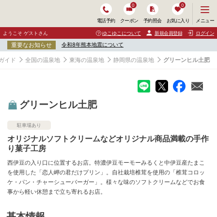
0
0
メ
メニュー
電話予約
クーポン
予約照会
お気に入り
ニ
ュ
ようこそ ゲストさん
ゆこゆこについて
新規会員登録
ログイン
ー
重要なお知らせ
令和8年熊本地震について
を
開
ガイド
全国の温泉地
東海の温泉地
静岡県の温泉地
グリーンヒル土肥
く
グリーンヒル土肥
駐車場あり
オリジナルソフトクリームなどオリジナル商品満載の手作
り菓子工房
西伊豆の入り口に位置するお店。特濃伊豆モーモーみるくと中伊豆産たまこ
を使用した「恋人岬の君だけプリン」。自社栽培椎茸を使用の「椎茸コロッ
ケ・パン・チャーシューバーガー」。様々な味のソフトクリームなどでお食
事から軽い休憩まで立ち寄れるお店。
基本情報