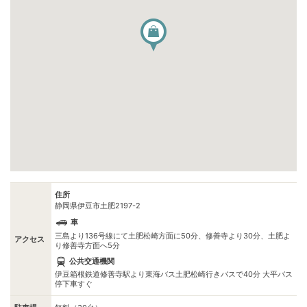
住所
静岡県伊豆市土肥2197-2
車
三島より136号線にて土肥松崎方面に50分、修善寺より30分、土肥よ
アクセス
り修善寺方面へ5分
公共交通機関
伊豆箱根鉄道修善寺駅より東海バス土肥松崎行きバスで40分 大平バス
停下車すぐ