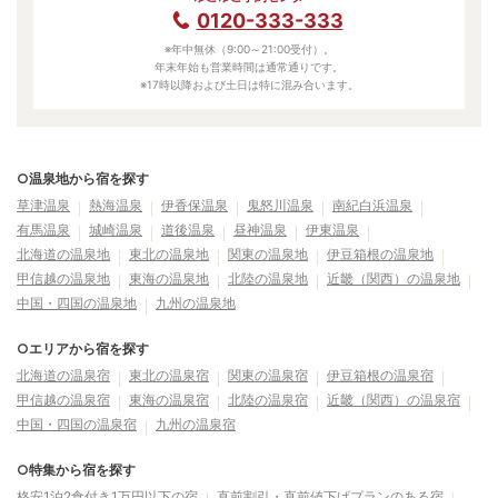
0120-333-333
※年中無休（9:00～21:00受付）。
年末年始も営業時間は通常通りです。
※17時以降および土日は特に混み合います。
○温泉地から宿を探す
草津温泉
熱海温泉
伊香保温泉
鬼怒川温泉
南紀白浜温泉
有馬温泉
城崎温泉
道後温泉
昼神温泉
伊東温泉
北海道の温泉地
東北の温泉地
関東の温泉地
伊豆箱根の温泉地
甲信越の温泉地
東海の温泉地
北陸の温泉地
近畿（関西）の温泉地
中国・四国の温泉地
九州の温泉地
○エリアから宿を探す
北海道の温泉宿
東北の温泉宿
関東の温泉宿
伊豆箱根の温泉宿
甲信越の温泉宿
東海の温泉宿
北陸の温泉宿
近畿（関西）の温泉宿
中国・四国の温泉宿
九州の温泉宿
○特集から宿を探す
格安1泊2食付き1万円以下の宿
直前割引・直前値下げプランのある宿