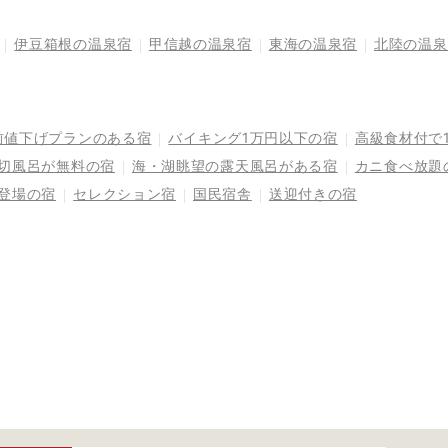
伊豆箱根の温泉宿
甲信越の温泉宿
東海の温泉宿
北陸の温泉
前値下げプランのある宿
バイキング1万円以下の宿
高級食材付で
切風呂が無料の宿
海・湖眺望の露天風呂がある宿
カニ食べ放題
登場の宿
セレクション宿
国民宿舎
送迎付きの宿