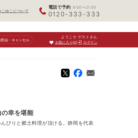
電話で予約
9:00〜21:00
ゆこゆこについて
0120-333-333
ようこそ ゲストさん
約照会
・キャンセル
お気に入り
0
ログイン
山の幸を堪能
のんびりと郷土料理が頂ける。静岡を代表
る