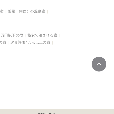
宿
近畿（関西）の温泉宿
1万円以下の宿
格安で泊まれる宿
の宿
夕食評価4.5点以上の宿