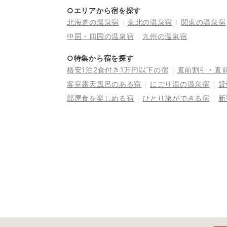
○エリアから宿を探す
北海道の温泉宿
東北の温泉宿
関東の温泉宿
中国・四国の温泉宿
九州の温泉宿
○特集から宿を探す
格安1泊2食付き1万円以下の宿
直前割引・直
客室露天風呂のある宿
にごり湯の温泉宿
貸
部屋食を楽しめる宿
ひとり旅ができる宿
新