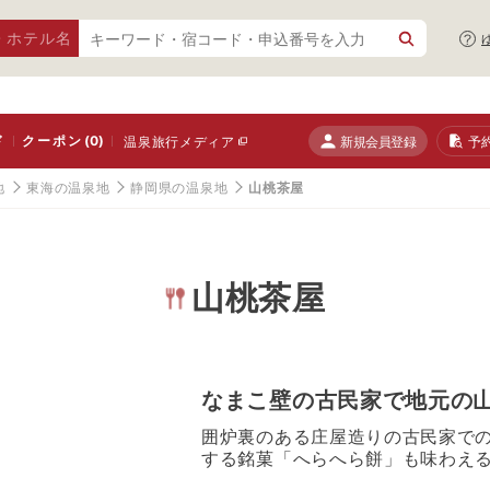
・ホテル名
ド
クーポン
(0)
新規会員登録
予
温泉旅行メディア
地
東海の温泉地
静岡県の温泉地
山桃茶屋
山桃茶屋
なまこ壁の古民家で地元の
囲炉裏のある庄屋造りの古民家で
する銘菓「へらへら餅」も味わえ