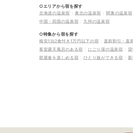
○エリアから宿を探す
北海道の温泉宿
東北の温泉宿
関東の温泉宿
中国・四国の温泉宿
九州の温泉宿
○特集から宿を探す
格安1泊2食付き1万円以下の宿
直前割引・直
客室露天風呂のある宿
にごり湯の温泉宿
貸
部屋食を楽しめる宿
ひとり旅ができる宿
新