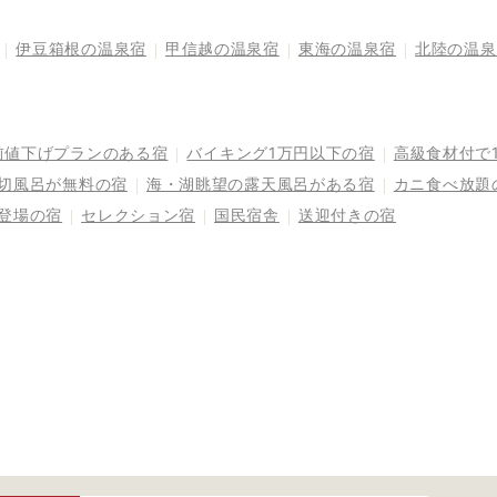
伊豆箱根の温泉宿
甲信越の温泉宿
東海の温泉宿
北陸の温泉
前値下げプランのある宿
バイキング1万円以下の宿
高級食材付で
切風呂が無料の宿
海・湖眺望の露天風呂がある宿
カニ食べ放題
登場の宿
セレクション宿
国民宿舎
送迎付きの宿