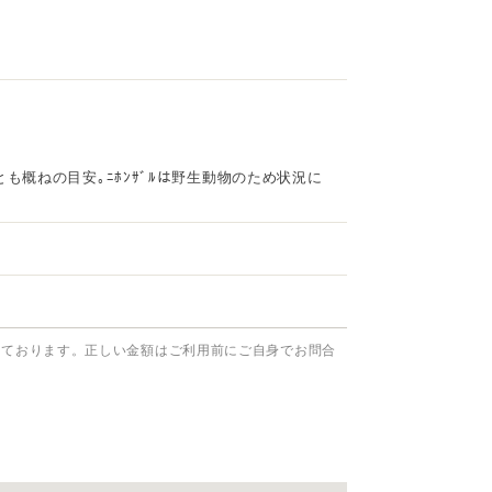
間､時間とも概ねの目安｡ﾆﾎﾝｻﾞﾙは野生動物のため状況に
っております。正しい金額はご利用前にご自身でお問合