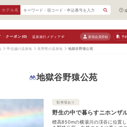
・ホテル名
ド
クーポン
(0)
新規会員登録
予
温泉旅行メディア
地
甲信越の温泉地
長野県の温泉地
地獄谷野猿公苑
地獄谷野猿公苑
駐車場あり
野生の中で暮らすニホンザ
標高850mの横湯川の渓谷に位置し