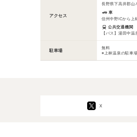
長野県下高井郡山ﾉ
車
アクセス
信州中野ICから上
公共交通機関
【バス】湯田中温泉
無料
駐車場
※上林温泉の駐車
X