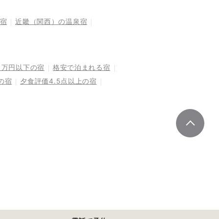
宿
近畿（関西）の温泉宿
1万円以下の宿
格安で泊まれる宿
の宿
夕食評価4.5点以上の宿