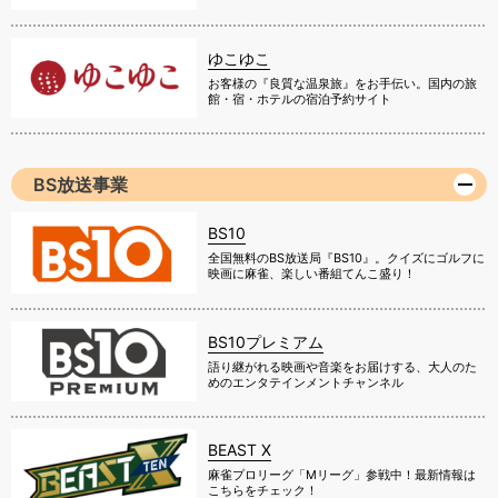
ゆこゆこ
お客様の『良質な温泉旅』をお手伝い。国内の旅
館・宿・ホテルの宿泊予約サイト
BS放送事業
BS10
全国無料のBS放送局『BS10』。クイズにゴルフに
映画に麻雀、楽しい番組てんこ盛り！
BS10プレミアム
語り継がれる映画や音楽をお届けする、大人のた
めのエンタテインメントチャンネル
BEAST X
麻雀プロリーグ「Mリーグ」参戦中！最新情報は
こちらをチェック！