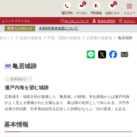
0
0
メ
メニュー
電話予約
クーポン
予約照会
お気に入り
ニ
ュ
ようこそ ゲストさん
ゆこゆこについて
新規会員登録
ログイン
ー
重要なお知らせ
令和8年熊本地震について
を
開
泉ガイド
全国の温泉地
中国・四国の温泉地
広島県の温泉地
亀居城跡
く
亀居城跡
駐車場あり
瀬戸内海を望む城跡
広島城主・福島正則が築城した「亀居城」の跡地。本丸跡地からは瀬戸内海
がよく見える整備された公園もあり、春は桜の名所として知られる。大竹市
出身の作詞家、石本美由起氏を記念した詩碑がならぶ「詩の坂道」もある。
基本情報