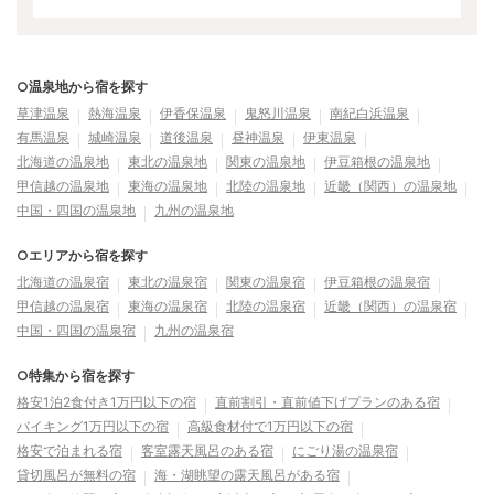
○温泉地から宿を探す
草津温泉
熱海温泉
伊香保温泉
鬼怒川温泉
南紀白浜温泉
有馬温泉
城崎温泉
道後温泉
昼神温泉
伊東温泉
北海道の温泉地
東北の温泉地
関東の温泉地
伊豆箱根の温泉地
甲信越の温泉地
東海の温泉地
北陸の温泉地
近畿（関西）の温泉地
中国・四国の温泉地
九州の温泉地
○エリアから宿を探す
北海道の温泉宿
東北の温泉宿
関東の温泉宿
伊豆箱根の温泉宿
甲信越の温泉宿
東海の温泉宿
北陸の温泉宿
近畿（関西）の温泉宿
中国・四国の温泉宿
九州の温泉宿
○特集から宿を探す
格安1泊2食付き1万円以下の宿
直前割引・直前値下げプランのある宿
バイキング1万円以下の宿
高級食材付で1万円以下の宿
格安で泊まれる宿
客室露天風呂のある宿
にごり湯の温泉宿
貸切風呂が無料の宿
海・湖眺望の露天風呂がある宿