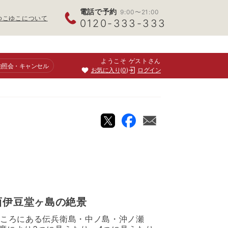
電話で予約
9:00〜21:00
ゆこゆこについて
0120-333-333
ようこそ ゲストさん
約照会
・キャンセル
お気に入り
0
ログイン
西伊豆堂ヶ島の絶景
ところにある伝兵衛島・中ノ島・沖ノ瀬