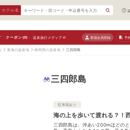
・ホテル名
ド
クーポン
(0)
新規会員登録
予
温泉旅行メディア
地
東海の温泉地
静岡県の温泉地
三四郎島
三四郎島
駐車場あり
海の上を歩いて渡れる？！
三四郎島は、沖あい200mほどの