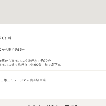
豆町仁科
Cから車で約85分
寺駅から東海バス松崎行きで約70分
東海バス堂ヶ島行きで約60分、堂ヶ島下車
加山雄三ミュージアム共有駐車場