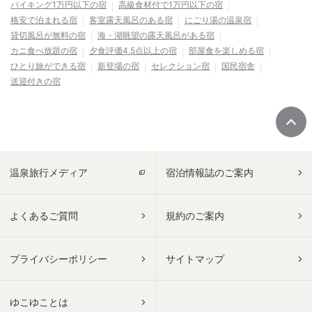
バイキング1万円以下の宿
高級食材付で1万円以下の宿
格安で泊まれる宿
客室露天風呂のある宿
にごり湯の温泉宿
貸切風呂が無料の宿
海・湖眺望の露天風呂がある宿
カニ食べ放題の宿
夕食評価4.5点以上の宿
部屋食を楽しめる宿
ひとり旅ができる宿
新登場の宿
セレクション宿
国民宿舎
送迎付きの宿
温泉旅行メディア
宿泊情報誌のご案内
よくあるご質問
規約のご案内
プライバシーポリシー
サイトマップ
ゆこゆことは