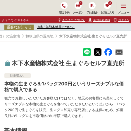
0
0
メ
メニュー
電話予約
クーポン
予約照会
お気に入り
ニ
ュ
ようこそ ゲストさん
ゆこゆこについて
新規会員登録
ログイン
ー
重要なお知らせ
令和8年熊本地震について
を
開
西）の温泉地
和歌山県の温泉地
木下水産物株式会社 生まぐろセルフ直売所
く
木下水産物株式会社 生まぐろセルフ直売所
駐車場あり
本物の生まぐろを1パック200円というリーズナブルな価
格で購入できる
観光でお越しいただいたお客様だけではなく、地元のお客様にも美味しくて
リーズナブルな本物の生まぐろを食べていただきたいという想いから、1パッ
ク200円で生まぐろを販売。生マグロ卸売り専門店による提供のため、鮮度
良好の生マグロを市場価格の約半額で購入できる。
基本情報