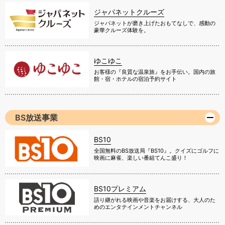
ジャパネットクルーズ
ジャパネットが磨き上げたおもてなしで、感動の
豪華クルーズ体験を。
ゆこゆこ
お客様の『良質な温泉旅』をお手伝い。国内の旅
館・宿・ホテルの宿泊予約サイト
BS放送事業
BS10
全国無料のBS放送局『BS10』。クイズにゴルフに
映画に麻雀、楽しい番組てんこ盛り！
BS10プレミアム
語り継がれる映画や音楽をお届けする、大人のた
めのエンタテインメントチャンネル