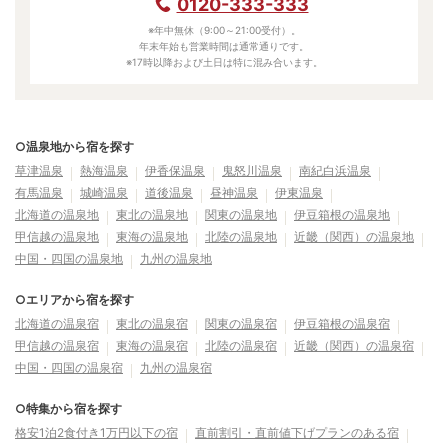
0120-333-333
※年中無休（9:00～21:00受付）。
年末年始も営業時間は通常通りです。
※17時以降および土日は特に混み合います。
○温泉地から宿を探す
草津温泉
熱海温泉
伊香保温泉
鬼怒川温泉
南紀白浜温泉
有馬温泉
城崎温泉
道後温泉
昼神温泉
伊東温泉
北海道の温泉地
東北の温泉地
関東の温泉地
伊豆箱根の温泉地
甲信越の温泉地
東海の温泉地
北陸の温泉地
近畿（関西）の温泉地
中国・四国の温泉地
九州の温泉地
○エリアから宿を探す
北海道の温泉宿
東北の温泉宿
関東の温泉宿
伊豆箱根の温泉宿
甲信越の温泉宿
東海の温泉宿
北陸の温泉宿
近畿（関西）の温泉宿
中国・四国の温泉宿
九州の温泉宿
○特集から宿を探す
格安1泊2食付き1万円以下の宿
直前割引・直前値下げプランのある宿