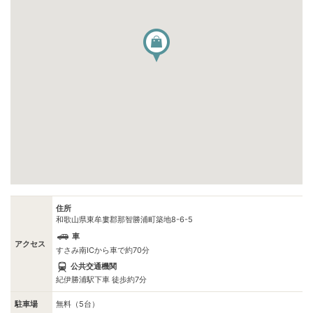
住所
和歌山県東牟婁郡那智勝浦町築地8-6-5
車
アクセス
すさみ南ICから車で約70分
公共交通機関
紀伊勝浦駅下車 徒歩約7分
駐車場
無料（5台）