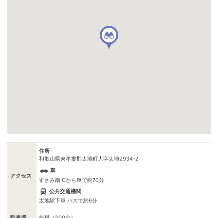
住所
和歌山県東牟婁郡太地町大字太地2934-2
車
アクセス
すさみ南ICから車で約70分
公共交通機関
太地駅下車 バスで約6分
駐車場
無料（200台）