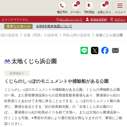
0
0
メ
メニュー
電話予約
クーポン
予約照会
お気に入り
ニ
ュ
ようこそ ゲストさん
ゆこゆこについて
新規会員登録
ログイン
ー
重要なお知らせ
令和8年熊本地震について
を
開
全国の温泉地
近畿（関西）の温泉地
和歌山県の温泉地
太地くじら浜公園
く
太地くじら浜公園
駐車場あり
くじらのしっぽのモニュメントや捕鯨船がある公園
くじらのしっぽのモニュメントや捕鯨船がある公園。くじらの博物館も公園
の一角。また那智勝浦温泉からの定期遊覧船発着場もあり、勝浦港から紀の
松島巡りとあわせて太地に来ることもできる。しっぽのモニュメント横の海
岸に、勝浦を起点とする「紀の松島観光船」の「太地くじら浜公園のり
ば」。勝浦港から紀の松島めぐりを経て太地へ、または太地から勝浦温泉へ
行くことも可能。※季節や天候により運行状況が異なりますので、事前にご確
認ください。