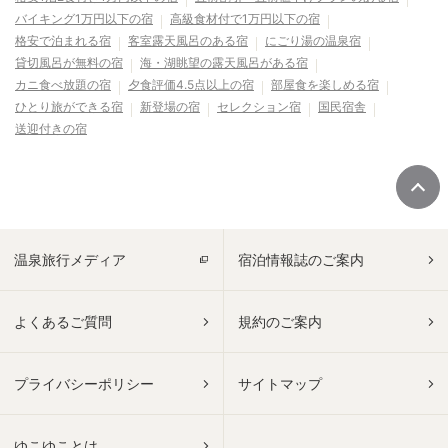
バイキング1万円以下の宿
高級食材付で1万円以下の宿
格安で泊まれる宿
客室露天風呂のある宿
にごり湯の温泉宿
貸切風呂が無料の宿
海・湖眺望の露天風呂がある宿
カニ食べ放題の宿
夕食評価4.5点以上の宿
部屋食を楽しめる宿
ひとり旅ができる宿
新登場の宿
セレクション宿
国民宿舎
送迎付きの宿
温泉旅行メディア
宿泊情報誌のご案内
よくあるご質問
規約のご案内
プライバシーポリシー
サイトマップ
ゆこゆことは