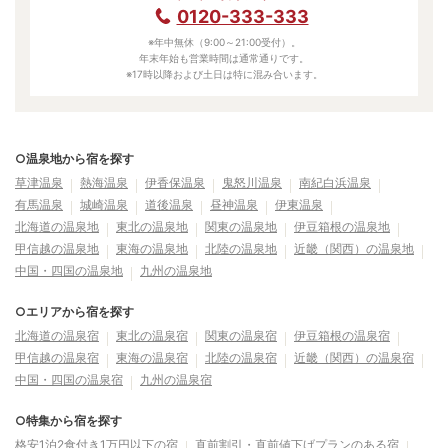
0120-333-333
※年中無休（9:00～21:00受付）。
年末年始も営業時間は通常通りです。
※17時以降および土日は特に混み合います。
○温泉地から宿を探す
草津温泉
熱海温泉
伊香保温泉
鬼怒川温泉
南紀白浜温泉
有馬温泉
城崎温泉
道後温泉
昼神温泉
伊東温泉
北海道の温泉地
東北の温泉地
関東の温泉地
伊豆箱根の温泉地
甲信越の温泉地
東海の温泉地
北陸の温泉地
近畿（関西）の温泉地
中国・四国の温泉地
九州の温泉地
○エリアから宿を探す
北海道の温泉宿
東北の温泉宿
関東の温泉宿
伊豆箱根の温泉宿
甲信越の温泉宿
東海の温泉宿
北陸の温泉宿
近畿（関西）の温泉宿
中国・四国の温泉宿
九州の温泉宿
○特集から宿を探す
格安1泊2食付き1万円以下の宿
直前割引・直前値下げプランのある宿