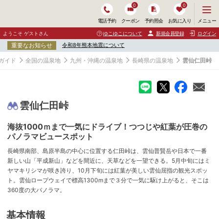
0
0
メ
メニュー
電話予約
クーポン
予約照会
お気に入り
ニ
ュ
ようこそ ゲストさん
ゆこゆこについて
新規会員登録
ログイン
ー
重要なお知らせ
令和8年熊本地震について
を
開
ガイド
全国の温泉地
九州・沖縄の温泉地
長崎県の温泉地
雲仙仁田峠
く
雲仙仁田峠
海抜1000ｍまで一気にドライブ！つつじや紅葉が圧巻の
パノラマビュースポット
長崎県南部、島原半島の中心に位置する仁田峠は、雲仙普賢岳や日本で一番
新しい山「平成新山」などを間近に、天草などを一望できる。5月中旬にはミ
ヤマキリシマが咲き誇り、10月下旬には紅葉が美しい雲仙屈指の観光スポッ
ト。雲仙ロープウェイで標高1300mまで３分で一気に駆け上がると、そこは
360度の大パノラマ。
基本情報