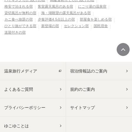
格安で泊まれる宿
客室露天風呂のある宿
にごり湯の温泉宿
貸切風呂が無料の宿
海・湖眺望の露天風呂がある宿
カニ食べ放題の宿
夕食評価4.5点以上の宿
部屋食を楽しめる宿
ひとり旅ができる宿
新登場の宿
セレクション宿
国民宿舎
送迎付きの宿
温泉旅行メディア
宿泊情報誌のご案内
よくあるご質問
規約のご案内
プライバシーポリシー
サイトマップ
ゆこゆことは