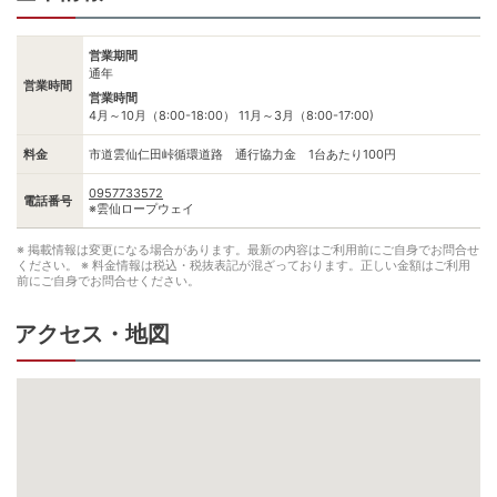
営業期間
通年
営業時間
営業時間
4月～10月（8:00-18:00） 11月～3月（8:00-17:00)
料金
市道雲仙仁田峠循環道路 通行協力金 1台あたり100円
0957733572
電話番号
※雲仙ロープウェイ
※ 掲載情報は変更になる場合があります。最新の内容はご利用前にご自身でお問合せ
ください。
※ 料金情報は税込・税抜表記が混ざっております。正しい金額はご利用
前にご自身でお問合せください。
アクセス・地図