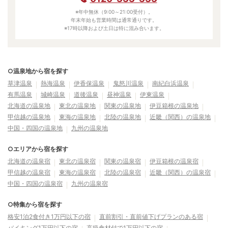
※年中無休（9:00～21:00受付）。
年末年始も営業時間は通常通りです。
※17時以降および土日は特に混み合います。
○温泉地から宿を探す
草津温泉
熱海温泉
伊香保温泉
鬼怒川温泉
南紀白浜温泉
有馬温泉
城崎温泉
道後温泉
昼神温泉
伊東温泉
北海道の温泉地
東北の温泉地
関東の温泉地
伊豆箱根の温泉地
甲信越の温泉地
東海の温泉地
北陸の温泉地
近畿（関西）の温泉地
中国・四国の温泉地
九州の温泉地
○エリアから宿を探す
北海道の温泉宿
東北の温泉宿
関東の温泉宿
伊豆箱根の温泉宿
甲信越の温泉宿
東海の温泉宿
北陸の温泉宿
近畿（関西）の温泉宿
中国・四国の温泉宿
九州の温泉宿
○特集から宿を探す
格安1泊2食付き1万円以下の宿
直前割引・直前値下げプランのある宿
バイキング1万円以下の宿
高級食材付で1万円以下の宿