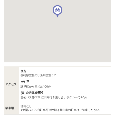
住所
長崎県雲仙市小浜町雲仙551
車
アクセス
諫早ICから車で約100分
公共交通機関
雲仙バス停下車 仁田峠行き乗り合いタクシーで20分
情報なし
駐車場
※大型バス20台駐車可 ※秋期は登山者の駐車はご遠慮ください。