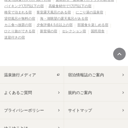
バイキング1万円以下の宿
高級食材付で1万円以下の宿
格安で泊まれる宿
客室露天風呂のある宿
にごり湯の温泉宿
貸切風呂が無料の宿
海・湖眺望の露天風呂がある宿
カニ食べ放題の宿
夕食評価4.5点以上の宿
部屋食を楽しめる宿
ひとり旅ができる宿
新登場の宿
セレクション宿
国民宿舎
送迎付きの宿
温泉旅行メディア
宿泊情報誌のご案内
よくあるご質問
規約のご案内
プライバシーポリシー
サイトマップ
ゆこゆことは