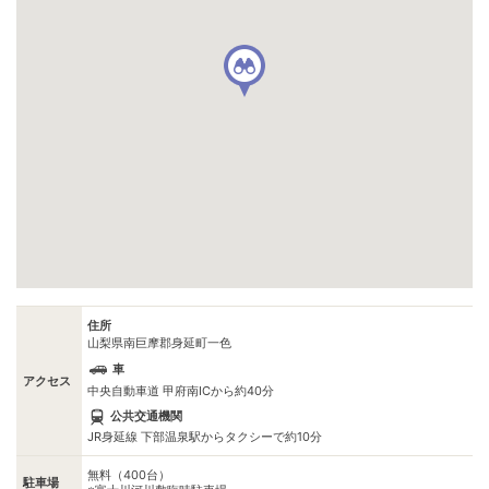
住所
山梨県南巨摩郡身延町一色
車
アクセス
中央自動車道 甲府南ICから約40分
公共交通機関
JR身延線 下部温泉駅からタクシーで約10分
無料（400台）
駐車場