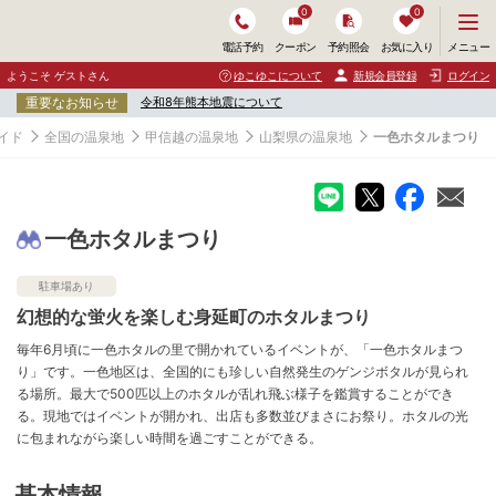
0
0
メ
メニュー
電話予約
クーポン
予約照会
お気に入り
ニ
ュ
ようこそ ゲストさん
ゆこゆこについて
新規会員登録
ログイン
ー
重要なお知らせ
令和8年熊本地震について
を
開
イド
全国の温泉地
甲信越の温泉地
山梨県の温泉地
一色ホタルまつり
く
一色ホタルまつり
駐車場あり
幻想的な蛍火を楽しむ身延町のホタルまつり
毎年6月頃に一色ホタルの里で開かれているイベントが、「一色ホタルまつ
り」です。一色地区は、全国的にも珍しい自然発生のゲンジボタルが見られ
る場所。最大で500匹以上のホタルが乱れ飛ぶ様子を鑑賞することができ
る。現地ではイベントが開かれ、出店も多数並びまさにお祭り。ホタルの光
に包まれながら楽しい時間を過ごすことができる。
基本情報