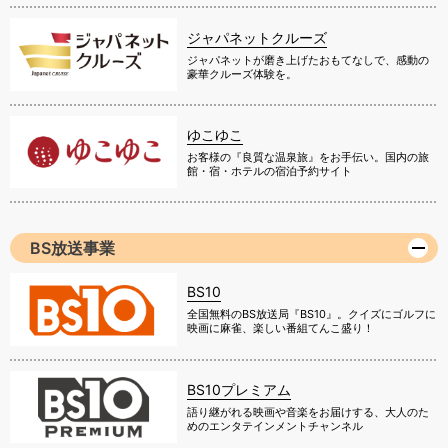
ジャパネットクルーズ
ジャパネットが磨き上げたおもてなしで、感動の
豪華クルーズ体験を。
ゆこゆこ
お客様の『良質な温泉旅』をお手伝い。国内の旅
館・宿・ホテルの宿泊予約サイト
BS放送事業
BS10
全国無料のBS放送局『BS10』。クイズにゴルフに
映画に麻雀、楽しい番組てんこ盛り！
BS10プレミアム
語り継がれる映画や音楽をお届けする、大人のた
めのエンタテインメントチャンネル