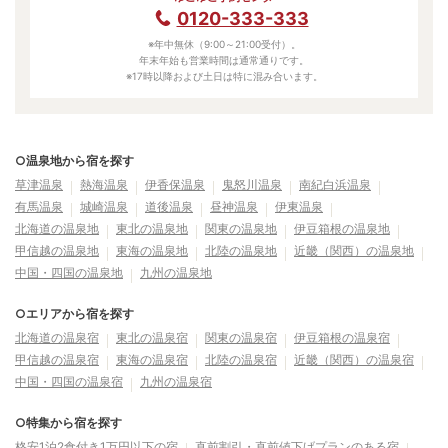
0120-333-333
※年中無休（9:00～21:00受付）。
年末年始も営業時間は通常通りです。
※17時以降および土日は特に混み合います。
○温泉地から宿を探す
草津温泉
熱海温泉
伊香保温泉
鬼怒川温泉
南紀白浜温泉
有馬温泉
城崎温泉
道後温泉
昼神温泉
伊東温泉
北海道の温泉地
東北の温泉地
関東の温泉地
伊豆箱根の温泉地
甲信越の温泉地
東海の温泉地
北陸の温泉地
近畿（関西）の温泉地
中国・四国の温泉地
九州の温泉地
○エリアから宿を探す
北海道の温泉宿
東北の温泉宿
関東の温泉宿
伊豆箱根の温泉宿
甲信越の温泉宿
東海の温泉宿
北陸の温泉宿
近畿（関西）の温泉宿
中国・四国の温泉宿
九州の温泉宿
○特集から宿を探す
格安1泊2食付き1万円以下の宿
直前割引・直前値下げプランのある宿