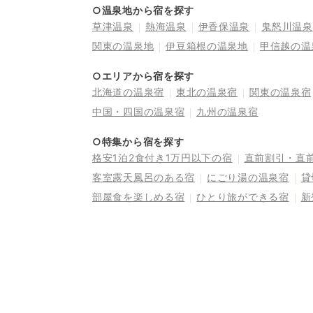
○温泉地から宿を探す
草津温泉
熱海温泉
伊香保温泉
鬼怒川温泉
関東の温泉地
伊豆箱根の温泉地
甲信越の温
○エリアから宿を探す
北海道の温泉宿
東北の温泉宿
関東の温泉宿
中国・四国の温泉宿
九州の温泉宿
○特集から宿を探す
格安1泊2食付き1万円以下の宿
直前割引・直
客室露天風呂のある宿
にごり湯の温泉宿
貸
部屋食を楽しめる宿
ひとり旅ができる宿
新