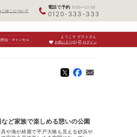
電話で予約
9:00〜21:00
ゆこゆこについて
0120-333-333
ようこそ ゲストさん
約照会
・キャンセル
お気に入り
0
ログイン
場など家族で楽しめる憩いの公園
遊具や海が綺麗で平戸大橋も見える砂浜や