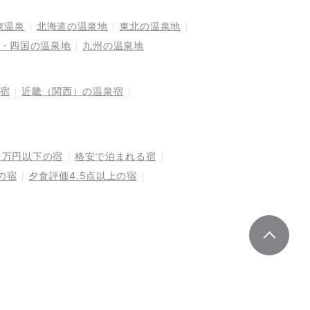
東温泉
北海道の温泉地
東北の温泉地
・四国の温泉地
九州の温泉地
宿
近畿（関西）の温泉宿
1万円以下の宿
格安で泊まれる宿
の宿
夕食評価4.5点以上の宿