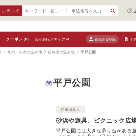
・ホテル名
ド
クーポン
(0)
新規会員登録
予
温泉旅行メディア
地
九州・沖縄の温泉地
長崎県の温泉地
平戸公園
平戸公園
駐車場あり
砂浜や遊具、ピクニック広
平戸公園には大きな滑り台がある