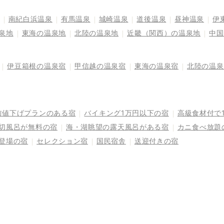
南紀白浜温泉
有馬温泉
城崎温泉
道後温泉
昼神温泉
伊
泉地
東海の温泉地
北陸の温泉地
近畿（関西）の温泉地
中国
伊豆箱根の温泉宿
甲信越の温泉宿
東海の温泉宿
北陸の温泉
前値下げプランのある宿
バイキング1万円以下の宿
高級食材付で
切風呂が無料の宿
海・湖眺望の露天風呂がある宿
カニ食べ放題
登場の宿
セレクション宿
国民宿舎
送迎付きの宿