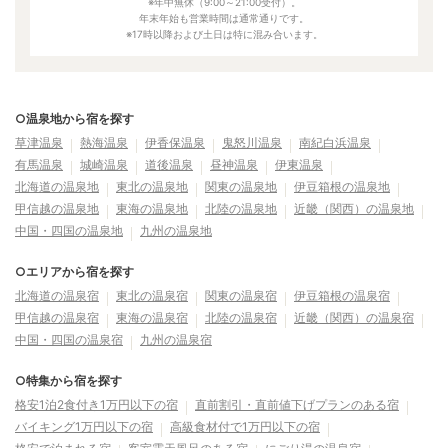
※年中無休（9:00～21:00受付）。
年末年始も営業時間は通常通りです。
※17時以降および土日は特に混み合います。
○温泉地から宿を探す
草津温泉
熱海温泉
伊香保温泉
鬼怒川温泉
南紀白浜温泉
有馬温泉
城崎温泉
道後温泉
昼神温泉
伊東温泉
北海道の温泉地
東北の温泉地
関東の温泉地
伊豆箱根の温泉地
甲信越の温泉地
東海の温泉地
北陸の温泉地
近畿（関西）の温泉地
中国・四国の温泉地
九州の温泉地
○エリアから宿を探す
北海道の温泉宿
東北の温泉宿
関東の温泉宿
伊豆箱根の温泉宿
甲信越の温泉宿
東海の温泉宿
北陸の温泉宿
近畿（関西）の温泉宿
中国・四国の温泉宿
九州の温泉宿
○特集から宿を探す
格安1泊2食付き1万円以下の宿
直前割引・直前値下げプランのある宿
バイキング1万円以下の宿
高級食材付で1万円以下の宿