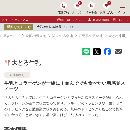
0
0
メ
メニュー
電話予約
クーポン
予約照会
お気に入り
ニ
ュ
ようこそ ゲストさん
ゆこゆこについて
新規会員登録
ログイン
ー
重要なお知らせ
令和8年熊本地震について
を
開
温泉ガイド
全国の温泉地
関東の温泉地
群馬県の温泉地
大とろ牛乳
く
大とろ牛乳
駐車場あり
牛乳とコラーゲンが一緒に！並んででも食べたい新感覚ス
イーツ
『大とろ牛乳』では、牛乳とコラーゲンを使った新感覚スイーツが食べられ
る。プレーンが基本の味になっており、フルーツのトッピングや、生チョコ
のトッピングなど数種類の味を楽しめる。無料のトッピングもあるので飽き
ずに食べることができる。暑い夏にはぴったりのスイーツだ。
基本情報