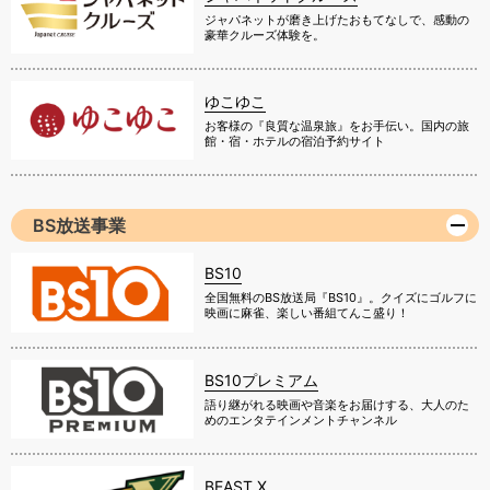
ジャパネットが磨き上げたおもてなしで、感動の
豪華クルーズ体験を。
ゆこゆこ
お客様の『良質な温泉旅』をお手伝い。国内の旅
館・宿・ホテルの宿泊予約サイト
BS放送事業
BS10
全国無料のBS放送局『BS10』。クイズにゴルフに
映画に麻雀、楽しい番組てんこ盛り！
BS10プレミアム
語り継がれる映画や音楽をお届けする、大人のた
めのエンタテインメントチャンネル
BEAST X