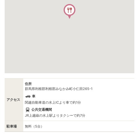
住所
群馬県利根郡利根郡みなかみ町小仁田265-1
車
アクセス
関越自動車道の水上ICより車で約1分
公共交通機関
JR上越線の水上駅よりタクシーで約7分
駐車場
無料（5台）