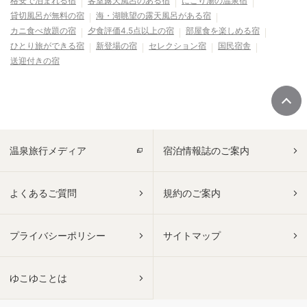
格安で泊まれる宿
客室露天風呂のある宿
にごり湯の温泉宿
貸切風呂が無料の宿
海・湖眺望の露天風呂がある宿
カニ食べ放題の宿
夕食評価4.5点以上の宿
部屋食を楽しめる宿
ひとり旅ができる宿
新登場の宿
セレクション宿
国民宿舎
送迎付きの宿
温泉旅行メディア
宿泊情報誌のご案内
よくあるご質問
規約のご案内
プライバシーポリシー
サイトマップ
ゆこゆことは