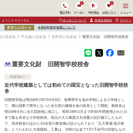
0
0
メ
メニュー
電話予約
クーポン
予約照会
お気に入り
ニ
ュ
ようこそ ゲストさん
ゆこゆこについて
新規会員登録
ログイン
ー
重要なお知らせ
令和8年熊本地震について
を
開
国の温泉地
甲信越の温泉地
長野県の温泉地
重要文化財 旧開智学校校舎
く
重要文化財 旧開智学校校舎
駐車場あり
近代学校建築としては初めての国宝となった旧開智学校校
舎
旧開智学校は明治6年(1873)5月6日、筑摩県学を改め学制による小学校とし
て、廃仏毀釈で廃寺となった全久院の建物を仮の校舎として開校。新校舎は
明治9年4月に全久院跡地に竣工し、昭和38年3月まで約90年間使用された日
本で最も有名な小学校校舎。地元の大工棟梁立石清重が設計施工したもの
で、現存校舎のほかに30余室の教室棟が設けられており「広大華麗·地方無
比」とうたわれた大規模校。工事は、当時のお金で1万1千余円の巨額なもの