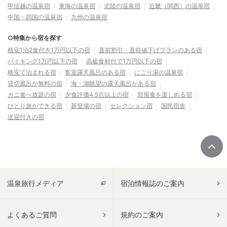
甲信越の温泉宿
東海の温泉宿
北陸の温泉宿
近畿（関西）の温泉宿
中国・四国の温泉宿
九州の温泉宿
○特集から宿を探す
格安1泊2食付き1万円以下の宿
直前割引・直前値下げプランのある宿
バイキング1万円以下の宿
高級食材付で1万円以下の宿
格安で泊まれる宿
客室露天風呂のある宿
にごり湯の温泉宿
貸切風呂が無料の宿
海・湖眺望の露天風呂がある宿
カニ食べ放題の宿
夕食評価4.5点以上の宿
部屋食を楽しめる宿
ひとり旅ができる宿
新登場の宿
セレクション宿
国民宿舎
送迎付きの宿
温泉旅行メディア
宿泊情報誌のご案内
よくあるご質問
規約のご案内