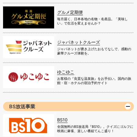
グルメ定期便
毎月届く、日本各地の名物・名産品。「美味し
い」で生活を変えませんか？
ジャパネットクルーズ
ジャパネットが磨き上げたおもてなしで、感動の
豪華クルーズ体験を。
ゆこゆこ
お客様の『良質な温泉旅』をお手伝い。国内の旅
館・宿・ホテルの宿泊予約サイト
BS放送事業
BS10
全国無料のBS放送局『BS10』。クイズにゴルフに
映画に麻雀、楽しい番組てんこ盛り！