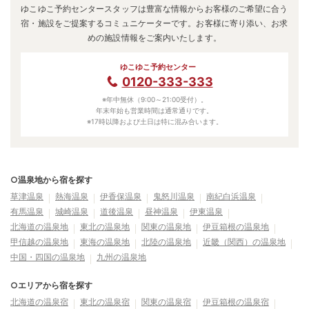
ゆこゆこ予約センタースタッフは豊富な情報からお客様のご希望に合う
宿・施設をご提案するコミュニケーターです。お客様に寄り添い、お求
めの施設情報をご案内いたします。
ゆこゆこ予約センター
0120-333-333
※年中無休（9:00～21:00受付）。
年末年始も営業時間は通常通りです。
※17時以降および土日は特に混み合います。
○温泉地から宿を探す
草津温泉
熱海温泉
伊香保温泉
鬼怒川温泉
南紀白浜温泉
有馬温泉
城崎温泉
道後温泉
昼神温泉
伊東温泉
北海道の温泉地
東北の温泉地
関東の温泉地
伊豆箱根の温泉地
甲信越の温泉地
東海の温泉地
北陸の温泉地
近畿（関西）の温泉地
中国・四国の温泉地
九州の温泉地
○エリアから宿を探す
北海道の温泉宿
東北の温泉宿
関東の温泉宿
伊豆箱根の温泉宿