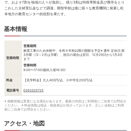
で、およそ7割を地域の人々が負担し、残り3割は特殊寄附金及び廃寺をとり
こわした古材受払金などで調達。開智学校は後に様々な教育機関に発展し松
本地方の教育センター的役割を果たす。
基本情報
営業期間
耐震工事のため休館中、令和６年秋以降の開館を予定※ 通年 定休日:第
3月曜（12～2月は月曜）、祝日の場合は翌日、12月29日から1月3日
営業時間
まで
営業時間
9:00〜17:00(最終入場16:30)
料金
【見学料金】大人400円/込、小中学生200円/込
電話番号
0263325725
※ 掲載情報は変更になる場合があります。最新の内容はご利用前にご自身でお問合せ
ください。
※ 料金情報は税込・税抜表記が混ざっております。正しい金額はご利用
前にご自身でお問合せください。
アクセス・地図