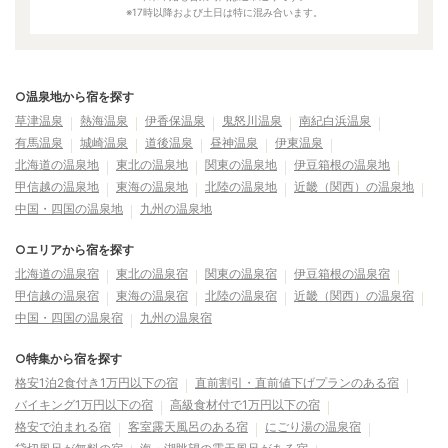
※17時以降および土日は特に混み合います。
○温泉地から宿を探す
草津温泉
熱海温泉
伊香保温泉
鬼怒川温泉
南紀白浜温泉
有馬温泉
城崎温泉
道後温泉
昼神温泉
伊東温泉
北海道の温泉地
東北の温泉地
関東の温泉地
伊豆箱根の温泉地
甲信越の温泉地
東海の温泉地
北陸の温泉地
近畿（関西）の温泉地
中国・四国の温泉地
九州の温泉地
○エリアから宿を探す
北海道の温泉宿
東北の温泉宿
関東の温泉宿
伊豆箱根の温泉宿
甲信越の温泉宿
東海の温泉宿
北陸の温泉宿
近畿（関西）の温泉宿
中国・四国の温泉宿
九州の温泉宿
○特集から宿を探す
格安1泊2食付き1万円以下の宿
直前割引・直前値下げプランのある宿
バイキング1万円以下の宿
高級食材付で1万円以下の宿
格安で泊まれる宿
客室露天風呂のある宿
にごり湯の温泉宿