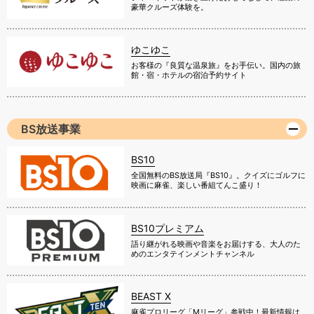
豪華クルーズ体験を。
ゆこゆこ
お客様の『良質な温泉旅』をお手伝い。国内の旅
館・宿・ホテルの宿泊予約サイト
BS放送事業
BS10
全国無料のBS放送局『BS10』。クイズにゴルフに
映画に麻雀、楽しい番組てんこ盛り！
BS10プレミアム
語り継がれる映画や音楽をお届けする、大人のた
めのエンタテインメントチャンネル
BEAST X
麻雀プロリーグ「Mリーグ」参戦中！最新情報は