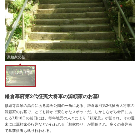
源頼家の墓
鎌倉幕府第2代征夷大将軍の源頼家のお墓!
修繕寺温泉の高台にある源氏公園の一角にある、鎌倉幕府第2代征夷大将軍の
源頼家のお墓で、とても静かで安らかなスポットだ。しかしながら命日にあ
たる7月18日の前日には、毎年地元の人々により「頼家忌」が営まれ、その週
末には源頼家公行列などが行われる「頼家祭り」が開催され、多くの参列者
で墓前供養も執り行われる。