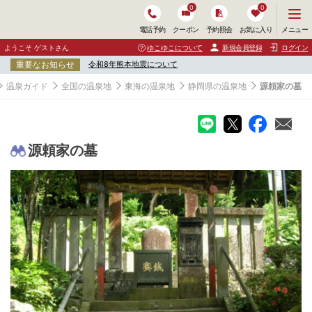
0
0
メ
メニュー
電話予約
クーポン
予約照会
お気に入り
ニ
ュ
ようこそ ゲストさん
ゆこゆこについて
新規会員登録
ログイン
ー
重要なお知らせ
令和8年熊本地震について
を
開
温泉ガイド
全国の温泉地
東海の温泉地
静岡県の温泉地
源頼家の墓
く
源頼家の墓