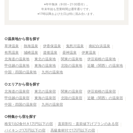
※年中無休（9:00～21:00受付）。
年末年始も営業時間は通常通りです。
※17時以降および土日は特に混み合います。
○温泉地から宿を探す
草津温泉
熱海温泉
伊香保温泉
鬼怒川温泉
南紀白浜温泉
有馬温泉
城崎温泉
道後温泉
昼神温泉
伊東温泉
北海道の温泉地
東北の温泉地
関東の温泉地
伊豆箱根の温泉地
甲信越の温泉地
東海の温泉地
北陸の温泉地
近畿（関西）の温泉地
中国・四国の温泉地
九州の温泉地
○エリアから宿を探す
北海道の温泉宿
東北の温泉宿
関東の温泉宿
伊豆箱根の温泉宿
甲信越の温泉宿
東海の温泉宿
北陸の温泉宿
近畿（関西）の温泉宿
中国・四国の温泉宿
九州の温泉宿
○特集から宿を探す
格安1泊2食付き1万円以下の宿
直前割引・直前値下げプランのある宿
バイキング1万円以下の宿
高級食材付で1万円以下の宿