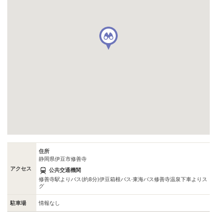
住所
静岡県伊豆市修善寺
アクセス
公共交通機関
修善寺駅よりバス(約8分)伊豆箱根バス·東海バス修善寺温泉下車よりス
グ
駐車場
情報なし