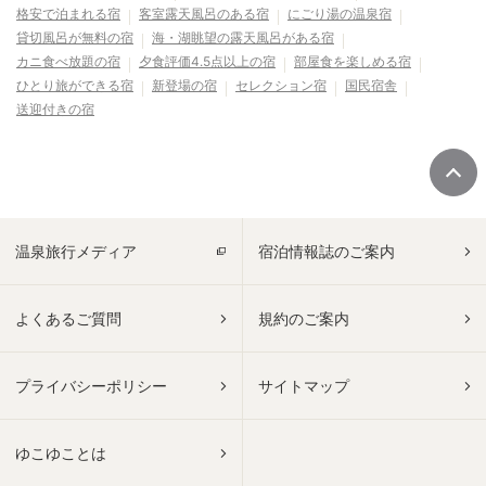
格安で泊まれる宿
客室露天風呂のある宿
にごり湯の温泉宿
貸切風呂が無料の宿
海・湖眺望の露天風呂がある宿
カニ食べ放題の宿
夕食評価4.5点以上の宿
部屋食を楽しめる宿
ひとり旅ができる宿
新登場の宿
セレクション宿
国民宿舎
送迎付きの宿
温泉旅行メディア
宿泊情報誌のご案内
よくあるご質問
規約のご案内
プライバシーポリシー
サイトマップ
ゆこゆことは