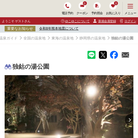
0
0
メ
メニュー
電話予約
クーポン
予約照会
お気に入り
ニ
ュ
ようこそ ゲストさん
ゆこゆこについて
新規会員登録
ログイン
ー
重要なお知らせ
令和8年熊本地震について
を
開
温泉ガイド
全国の温泉地
東海の温泉地
静岡県の温泉地
独鈷の湯公園
く
独鈷の湯公園