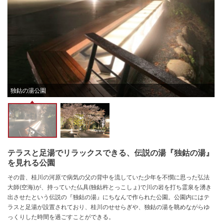
独鈷の湯公園
テラスと足湯でリラックスできる、伝説の湯『独鈷の湯』
を見れる公園
その昔、桂川の河原で病気の父の背中を流していた少年を不憫に思った弘法
大師(空海)が、持っていた仏具(独鈷杵とっこしょ)で川の岩を打ち霊泉を湧き
出させたという伝説の『独鈷の湯』にちなんで作られた公園。公園内にはテ
ラスと足湯が設置されており、桂川のせせらぎや、独鈷の湯を眺めながらゆ
っくりした時間を過ごすことができる。