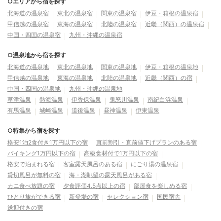
○エリアから宿を探す
北海道の温泉宿
東北の温泉宿
関東の温泉宿
伊豆・箱根の温泉宿
甲信越の温泉宿
東海の温泉宿
北陸の温泉宿
近畿（関西）の温泉宿
中国・四国の温泉宿
九州・沖縄の温泉宿
○温泉地から宿を探す
北海道の温泉地
東北の温泉地
関東の温泉地
伊豆・箱根の温泉地
甲信越の温泉地
東海の温泉地
北陸の温泉地
近畿（関西）の宿
中国・四国の温泉地
九州・沖縄の温泉地
草津温泉
熱海温泉
伊香保温泉
鬼怒川温泉
南紀白浜温泉
有馬温泉
城崎温泉
道後温泉
昼神温泉
伊東温泉
○特集から宿を探す
格安1泊2食付き1万円以下の宿
直前割引・直前値下げプランのある宿
バイキング1万円以下の宿
高級食材付で1万円以下の宿
格安で泊まれる宿
客室露天風呂のある宿
にごり湯の温泉宿
貸切風呂が無料の宿
海・湖眺望の露天風呂がある宿
カニ食べ放題の宿
夕食評価4.5点以上の宿
部屋食を楽しめる宿
ひとり旅ができる宿
新登場の宿
セレクション宿
国民宿舎
送迎付きの宿