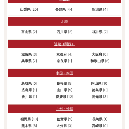
山梨県
[20]
長野県
[44]
新潟県
[4]
北陸
富山県
[2]
石川県
[2]
福井県
[2]
近畿（関西）
滋賀県
[3]
京都府
[4]
大阪府
[0]
兵庫県
[7]
奈良県
[1]
和歌山県
[6]
中国・四国
鳥取県
[0]
島根県
[5]
岡山県
[10]
広島県
[1]
山口県
[9]
徳島県
[0]
香川県
[1]
愛媛県
[12]
高知県
[3]
九州・沖縄
福岡県
[10]
佐賀県
[2]
長崎県
[1]
熊本県
[8]
大分県
[3]
宮崎県
[0]