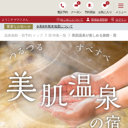
0
0
メ
メニュー
電話予約
クーポン
予約照会
お気に入り
ニ
ュ
ようこそ ゲストさん
ゆこゆこについて
新規会員登録
ログイン
ー
重要なお知らせ
令和8年熊本地震について
を
開
温泉旅館・宿予約 トップ
宿 特集一覧
美肌温泉が楽しめる旅館・宿
く