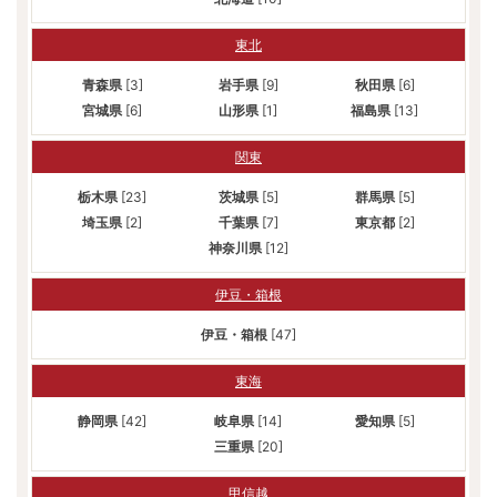
東北
青森県
[3]
岩手県
[9]
秋田県
[6]
宮城県
[6]
山形県
[1]
福島県
[13]
関東
栃木県
[23]
茨城県
[5]
群馬県
[5]
埼玉県
[2]
千葉県
[7]
東京都
[2]
神奈川県
[12]
伊豆・箱根
伊豆・箱根
[47]
東海
静岡県
[42]
岐阜県
[14]
愛知県
[5]
三重県
[20]
甲信越