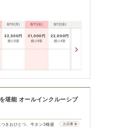
8/10(月)
8/11(火)
8/12(水)
22,500
円
21,000
円
22,000
円
残り5室
残り9室
残り4室
りを堪能 オールインクルーシブ
につきおひとつ、牛タン3種盛
お品書