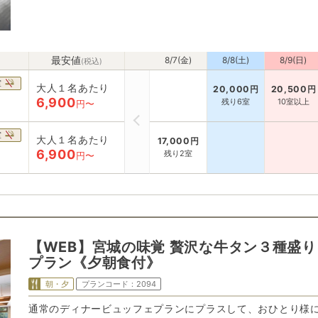
最安値
8/7(金)
8/8(土)
8/9(日)
(税込)
室
大人１名あたり
20,000
円
20,500
円
6,900
残り6室
10室以上
円〜
室
大人１名あたり
17,000
円
6,900
残り2室
円〜
【WEB】宮城の味覚 贅沢な牛タン３種盛
プラン《夕朝食付》
朝・夕
プランコード：
2094
通常のディナービュッフェプランにプラスして、おひとり様