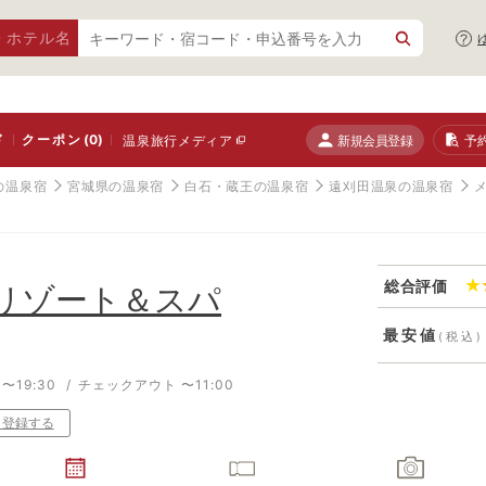
・ホテル名
ド
クーポン
(0)
新規会員登録
予
温泉旅行メディア
の温泉宿
宮城県の温泉宿
白石・蔵王の温泉宿
遠刈田温泉の温泉宿
総合評価
リゾート＆スパ
最安値
(税込)
〜19:30
チェックアウト 〜11:00
り登録する