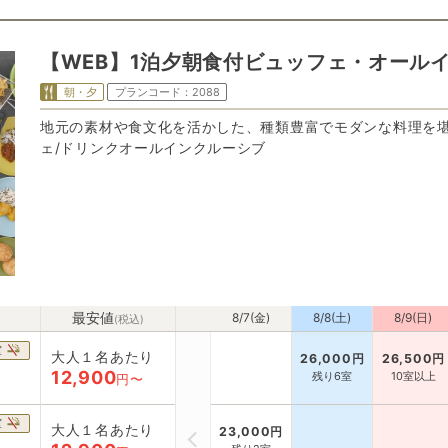
【WEB】1泊夕朝食付ビュッフェ・オール
朝・夕
プランコード：
2088
地元の素材や食文化を活かした、種類豊富でモダンな料理を
ェ/ドリンクオールインクルーシブ
最安値
8/7(金)
8/8(土)
8/9(日)
(税込)
室
大人１名あたり
26,000
円
26,500
円
12,900
残り6室
10室以上
円〜
室
大人１名あたり
23,000
円