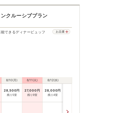
インクルーシブプラン
堪能できるディナービュッフ
お品書
8/10(月)
8/11(火)
8/12(水)
28,500
円
27,000
円
28,000
円
残り5室
残り9室
残り4室