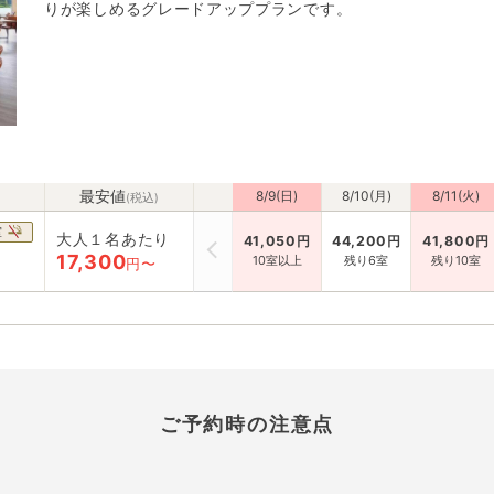
りが楽しめるグレードアッププランです。
最安値
8/9(日)
8/10(月)
8/11(火)
(税込)
室
大人１名あたり
41,050
円
44,200
円
41,800
円
17,300
10室以上
残り6室
残り10室
円〜
ご予約時の注意点