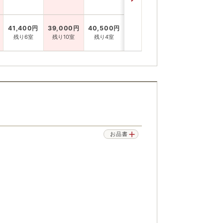
41,400
円
39,000
円
40,500
円
残り6室
残り10室
残り4室
お品書