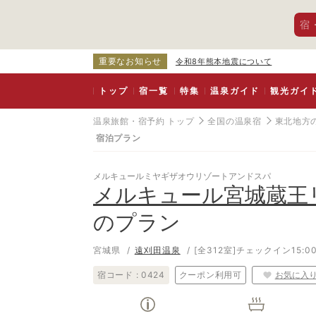
宿
重要なお知らせ
令和8年熊本地震について
トップ
宿一覧
特集
温泉ガイド
観光ガイ
温泉旅館・宿予約 トップ
全国の温泉宿
東北地方
宿泊プラン
メルキュールミヤギザオウリゾートアンドスパ
メルキュール宮城蔵王
のプラン
宮城県
遠刈田温泉
[全312室]
チェックイン15:00
宿コード :
0424
クーポン利用可
お気に入