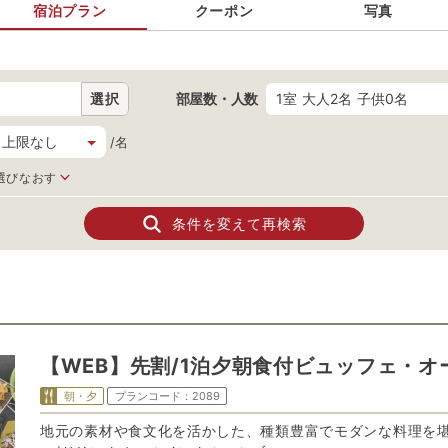
宿泊プラン
クーポン
写真
選択
部屋数・人数
1室 大人2名 子供0名
/名
選びなおす
条件を変えて再検索
【WEB】先割/1泊夕朝食付ビュッフェ・
朝・夕
プランコード：
2089
地元の素材や食文化を活かした、種類豊富でモダンな料理を