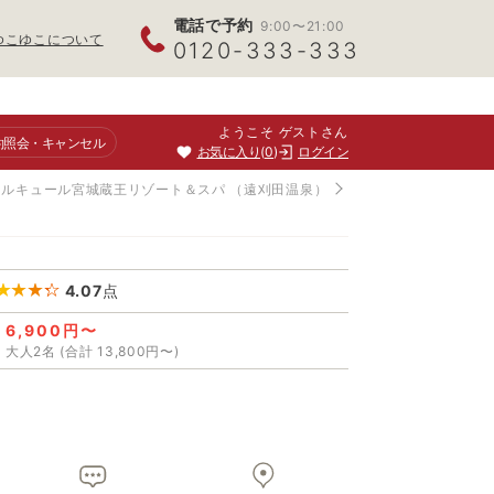
電話で予約
9:00〜21:00
ゆこゆこについて
0120-333-333
ようこそ ゲストさん
約照会
・キャンセル
お気に入り
0
ログイン
メルキュール宮城蔵王リゾート＆スパ
（遠刈田温泉）
4.07
点
6,900円〜
大人2名 (合計 13,800円〜)