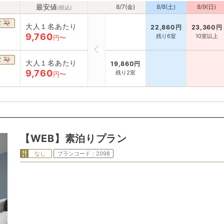
最安値
8/7(金)
8/8(土)
8/9(日)
(税込)
室
大人１名あたり
22,860
円
23,360
円
9,760
残り6室
10室以上
円〜
室
大人１名あたり
19,860
円
9,760
残り2室
円〜
【WEB】素泊りプラン
なし
プランコード：
2098