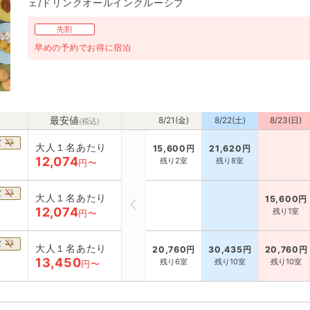
ェ/ドリンクオールインクルーシブ
先割
早めの予約でお得に宿泊
最安値
8/21(金)
8/22(土)
8/23(日)
(税込)
室
大人１名あたり
15,600
円
21,620
円
12,074
残り2室
残り8室
円〜
室
大人１名あたり
15,600
円
12,074
残り1室
円〜
室
大人１名あたり
20,760
円
30,435
円
20,760
円
13,450
残り6室
残り10室
残り10室
円〜