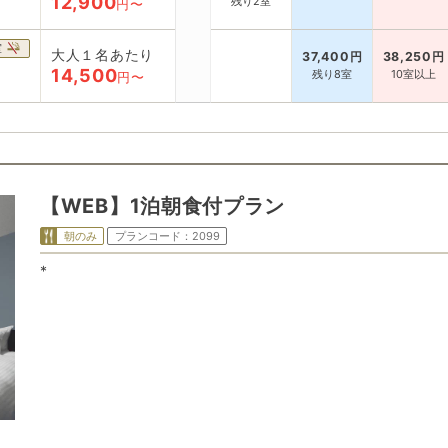
12,900
残り2室
円〜
室
大人１名あたり
37,400
円
38,250
円
14,500
残り8室
10室以上
円〜
【WEB】1泊朝食付プラン
朝のみ
プランコード：
2099
*