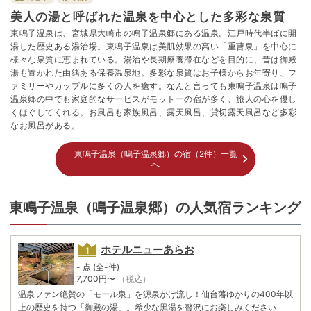
美人の湯と呼ばれた温泉を中心とした多彩な泉質
東鳴子温泉は、宮城県大崎市の鳴子温泉郷にある温泉。江戸時代半ばに開
湯した歴史ある湯治場。東鳴子温泉は美肌効果の高い「重曹泉」を中心に
様々な泉質に恵まれている。湯治や長期療養滞在などを目的に、昔は御殿
湯も置かれた由緒ある保養温泉地。多彩な泉質はお子様からお年寄り、フ
ァミリーやカップルに多くの人を癒す。なんと言っても東鳴子温泉は鳴子
温泉郷の中でも家庭的なサービスがモットーの宿が多く、旅人の心を優し
くほぐしてくれる。お風呂も家族風呂、露天風呂、貸切露天風呂など多彩
なお風呂がある。
東鳴子温泉（鳴子温泉郷）の宿（2件）一覧
へ
東鳴子温泉（鳴子温泉郷）の人気宿ランキング
ホテルニューあらお
- 点 (全-件)
7,700
円〜
（税込）
温泉ファン絶賛の「モール泉」を源泉かけ流し！仙台藩ゆかりの400年以
上の歴史を持つ「御殿の湯」。希少な黒湯を贅沢にお楽しみください