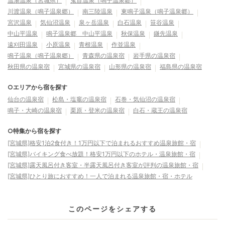
温湯温泉（宮城県）
鬼首温泉（鳴子温泉郷）
川渡温泉（鳴子温泉郷）
南三陸温泉
東鳴子温泉（鳴子温泉郷）
宮沢温泉
気仙沼温泉
泉ヶ岳温泉
白石温泉
笹谷温泉
中山平温泉
鳴子温泉郷 中山平温泉
秋保温泉
鎌先温泉
遠刈田温泉
小原温泉
青根温泉
作並温泉
鳴子温泉（鳴子温泉郷）
青森県の温泉宿
岩手県の温泉宿
秋田県の温泉宿
宮城県の温泉宿
山形県の温泉宿
福島県の温泉宿
○エリアから宿を探す
仙台の温泉宿
松島・塩竈の温泉宿
石巻・気仙沼の温泉宿
鳴子・大崎の温泉宿
栗原・登米の温泉宿
白石・蔵王の温泉宿
○特集から宿を探す
[宮城県]格安1泊2食付き！1万円以下で泊まれるおすすめ温泉旅館・宿
[宮城県]バイキング食べ放題！格安1万円以下のホテル・温泉旅館・宿
[宮城県]露天風呂付き客室・半露天風呂付き客室が評判の温泉旅館・宿
[宮城県]ひとり旅におすすめ！一人で泊まれる温泉旅館・宿・ホテル
このページをシェアする