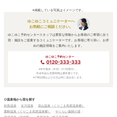
電車でお越しの方は、鳴子御殿湯駅から徒歩5分。
A.
泉質は
炭酸水素塩泉、塩化物泉、硫酸塩泉、硫黄泉
など
東鳴子温泉（鳴子温泉郷）
のアクセス情報の詳細は
こち
で、効能は
神経痛、筋肉痛、冷え性、皮膚病、美肌
などと
※掲載している写真はイメージです。
ら
。
言われています。
ゆこゆこコミュニケーターへ
お気軽にご相談ください。
ゆこゆこ予約センタースタッフは豊富な情報からお客様のご希望に合う
宿・施設をご提案するコミュニケーターです。お客様に寄り添い、お求
めの施設情報をご案内いたします。
ゆこゆこ予約センター
0120-333-333
※年中無休（9:00～21:00受付）。
年末年始も営業時間は通常通りです。
※17時以降および土日は特に混み合います。
○温泉地から宿を探す
松島温泉
女川温泉
花山温泉（くりこま高原温泉郷）
栗駒温泉（くりこま高原温泉郷）
やくらい薬師の湯