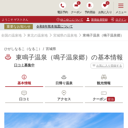
0
0
メ
メニュー
電話予約
クーポン
予約照会
お気に入り
ニ
ュ
ようこそ ゲストさん
ゆこゆこについて
新規会員登録
ログイン
ー
重要なお知らせ
令和8年熊本地震について
を
開
全国の温泉地
東北の温泉地
宮城県の温泉地
東鳴子温泉（鳴子温泉郷）
く
ひがしなるこ（なるこ）
宮城県
東鳴子温泉（鳴子温泉郷）の基本情報
口コミ募集中
お気に入り登録する
基本情報
日帰り温泉
観光情報
口コミ
アクセス
クーポン
宿泊