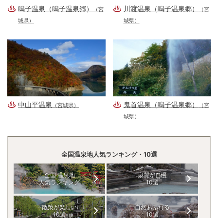
鳴子温泉（鳴子温泉郷）
川渡温泉（鳴子温泉郷）
（宮
（宮
城県）
城県）
中山平温泉
鬼首温泉（鳴子温泉郷）
（宮城県）
（宮
城県）
全国温泉地人気ランキング・10選
全国 温泉地
泉質が自慢
人気ランキング
10選
散策が楽しい
自然あふれる
10選
10選