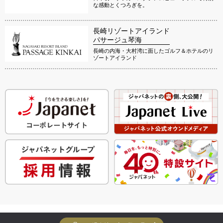
な感動とくつろぎを。
長崎リゾートアイランド
パサージュ琴海
長崎の内海・大村湾に面したゴルフ＆ホテルのリ
ゾートアイランド
Copyright Yuko Yuko Inc. All Rights Reserved.