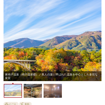
お
東鳴子温泉（鳴子温泉郷）／美人の湯と呼ばれた温泉を中心とした多彩な
泉質
にごり
美肌