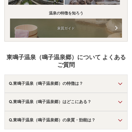
温泉の特徴を知ろう
泉質ガイド
東鳴子温泉（鳴子温泉郷）
について よくある
ご質問
Q.東鳴子温泉（鳴子温泉郷）の特徴は？
A.
温泉・お湯の特徴は
とろとろ・さらさら
しており、温泉地
Q.東鳴子温泉（鳴子温泉郷）はどこにある？
の雰囲気は
「静か・落ち着いた」「近くに観光地あり」
と
言われています。
東鳴子温泉（鳴子温泉郷）
の口コミ情報の詳細は
こちら
。
A.
東鳴子温泉（鳴子温泉郷）
は、
宮城県大崎市鳴子温泉東鳴
Q.東鳴子温泉（鳴子温泉郷）の泉質・効能は？
子
にあります。
車でお越しの方は、古川ICから車で約35分。