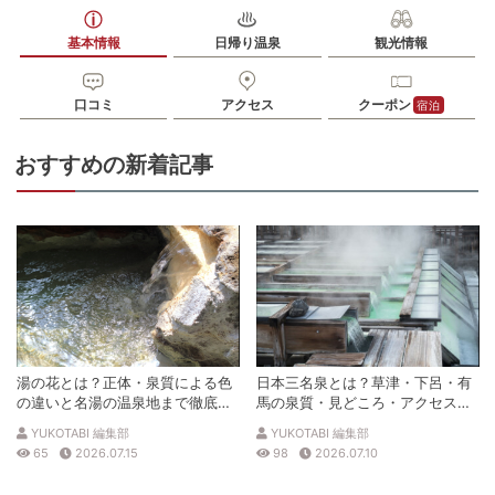
基本情報
日帰り温泉
観光情報
口コミ
アクセス
クーポン
宿泊
おすすめの新着記事
湯の花とは？正体・泉質による色
日本三名泉とは？草津・下呂・有
の違いと名湯の温泉地まで徹底解
馬の泉質・見どころ・アクセスを
説
徹底解説
YUKOTABI 編集部
YUKOTABI 編集部
65
2026.07.15
98
2026.07.10