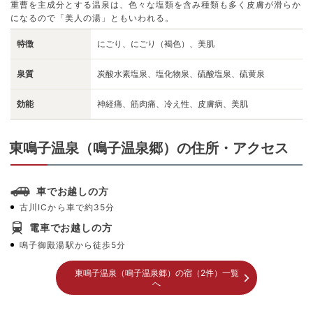
重曹を主成分とする温泉は、色々な塩類を含み種類も多く皮膚が滑らか
になるので「美人の湯」ともいわれる。
特徴
にごり、にごり（褐色）、美肌
泉質
炭酸水素塩泉、塩化物泉、硫酸塩泉、硫黄泉
効能
神経痛、筋肉痛、冷え性、皮膚病、美肌
東鳴子温泉（鳴子温泉郷）の住所・アクセス
車でお越しの方
古川ICから車で約35分
電車でお越しの方
鳴子御殿湯駅から徒歩5分
東鳴子温泉（鳴子温泉郷）の宿（2件）一覧
へ