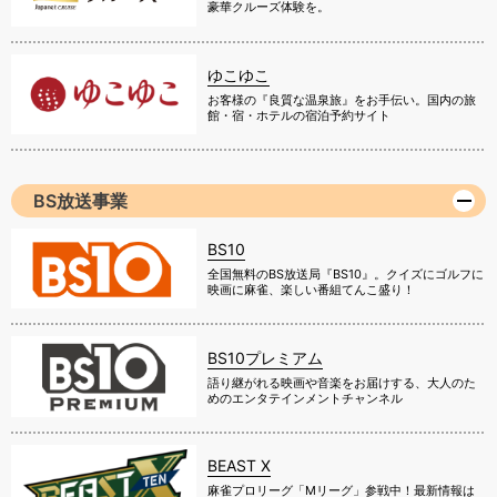
豪華クルーズ体験を。
ゆこゆこ
お客様の『良質な温泉旅』をお手伝い。国内の旅
館・宿・ホテルの宿泊予約サイト
BS放送事業
BS10
全国無料のBS放送局『BS10』。クイズにゴルフに
映画に麻雀、楽しい番組てんこ盛り！
BS10プレミアム
語り継がれる映画や音楽をお届けする、大人のた
めのエンタテインメントチャンネル
BEAST X
麻雀プロリーグ「Mリーグ」参戦中！最新情報は