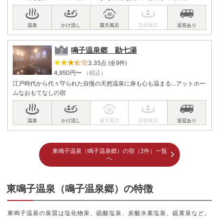
鳴子温泉郷 勘七湯
3.35点 (全9件)
4,950
円〜
（税込）
江戸時代から代々守られた自慢の天然温泉に身も心も温まる…アットホー
ムなおもてなしの宿
東鳴子温泉（鳴子温泉郷）の宿（2件）一覧
へ
東鳴子温泉（鳴子温泉郷）の特徴
東鳴子温泉の泉質は塩化物泉、硫酸塩泉、炭酸水素塩泉、硫黄泉など。