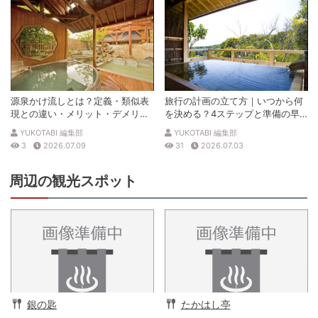
源泉かけ流しとは？定義・類似表
旅行の計画の立て方｜いつから何
現との違い・メリット・デメリッ
を決める？4ステップと準備の早
トを解説
見表
YUKOTABI 編集部
YUKOTABI 編集部
3
2026.07.09
31
2026.07.03
周辺の観光スポット
銀の匙
たかはし亭