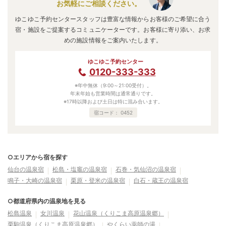
お気軽にご相談ください。
ゆこゆこ予約センタースタッフは豊富な情報からお客様のご希望に合う
宿・施設をご提案するコミュニケーターです。お客様に寄り添い、お求
めの施設情報をご案内いたします。
ゆこゆこ予約センター
0120-333-333
※年中無休（9:00～21:00受付）。
年末年始も営業時間は通常通りです。
※17時以降および土日は特に混み合います。
宿コード：
0452
○エリアから宿を探す
仙台の温泉宿
松島・塩竈の温泉宿
石巻・気仙沼の温泉宿
鳴子・大崎の温泉宿
栗原・登米の温泉宿
白石・蔵王の温泉宿
○都道府県内の温泉地を見る
松島温泉
女川温泉
花山温泉（くりこま高原温泉郷）
栗駒温泉（くりこま高原温泉郷）
やくらい薬師の湯