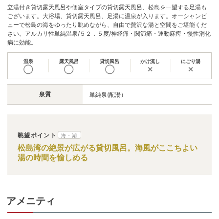
立湯付き貸切露天風呂や個室タイプの貸切露天風呂、松島を一望する足湯も
ございます。大浴場、貸切露天風呂、足湯に温泉が入ります。オーシャンビ
ューで松島の海をゆったり眺めながら、自由で贅沢な湯と空間をご堪能くだ
さい。アルカリ性単純温泉/５２．５度/神経痛・関節痛・運動麻痺・慢性消化
病に効能。
温泉
露天風呂
貸切風呂
かけ流し
にごり湯
◯
◯
◯
✕
✕
泉質
単純泉(配湯）
眺望ポイント
海・湖
松島湾の絶景が広がる貸切風呂。海風がここちよい
湯の時間を愉しめる
アメニティ