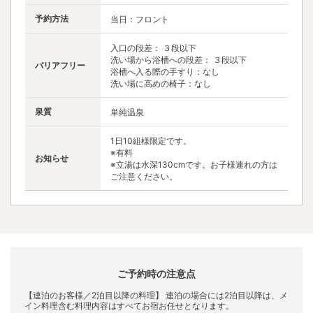
予約方法
当日：フロント
入口の段差： ３段以下
洗い場から浴槽への段差： ３段以下
バリアフリー
浴槽へ入る際の手すり：なし
洗い場に高めの椅子：なし
泉質
単純温泉
1日10組様限定です。
※有料
お知らせ
※立湯は水深130cmです。お子様連れの方は
ご注意ください。
ご予約時の注意点
【連泊のお客様／2泊目以降の料理】 連泊の場合には2泊目以降は、メ
イン料理含む料理内容はすべてお宿お任せとなります。