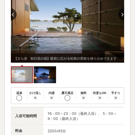
覧い
【貸
【立ち湯 朝日見の湯】眼前に広がる松島の景観を独り占めできます
ただ
温泉
かけ流し
内湯
露天風呂
無料
何度もOK
手すり
◯
✕
✕
◯
✕
✕
✕
16：00～23：00（最終入浴）、 5：00～
入浴可能時間
9：00（最終入浴）
料金
2200/45分