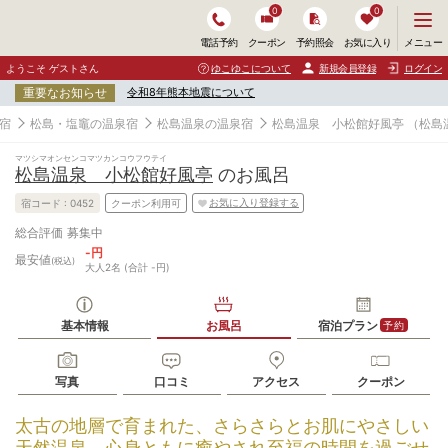
0
0
メ
メニュー
電話予約
クーポン
予約照会
お気に入り
ニ
ュ
ようこそ ゲストさん
ゆこゆこについて
新規会員登録
ログイン
ー
重要なお知らせ
令和8年熊本地震について
を
開
宿
松島・塩竈の温泉宿
松島温泉の温泉宿
松島温泉 小松館好風亭
（松島
く
マツシマオンセンコマツカンコウフウテイ
松島温泉 小松館好風亭
のお風呂
お気に入り登録する
宿コード :
0452
クーポン利用可
募集中
総合評価
-円
最安値
(税込)
大人2名 (合計 -円)
基本情報
お風呂
宿泊プラン
予約
写真
口コミ
アクセス
クーポン
太古の地層で育まれた、さらさらとお肌にやさしい
天然温泉。心身ともに癒やされ至福の時間を過ごせ