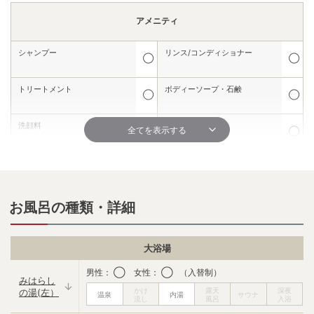
アメニティ
シャンプー
リンス/コンディショナー
◯
◯
トリートメント
ボディーソープ・石鹸
◯
◯
洗顔料
髭剃り
全てを表示する
◯
◯
シェービングクリーム
化粧水
✕
◯
保湿液・乳液
メイク落とし
お風呂の種類・詳細
◯
✕
シャワーキャップ
コットン
◯
◯
大浴場
ボディークリーム
ドライヤー
男性： ◯ 女性： ◯ （入替制）
✕
◯
みはらし
の湯(左）
ブラシ
綿棒
◯
✕