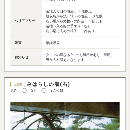
浴場入り口の段差： ４段以上
脱衣所から洗い場への段差： ３段以下
バリアフリー
洗い場から浴槽への段差： ３段以下
浴槽へ入る際の手すり：なし
洗い場に高めの椅子：一部あり
泉質
単純温泉
タイプの異なる2つのお風呂があり、早朝、
お知らせ
男女入れ替えになります。
みはらしの湯(右)
大浴場
男性： ◯ 女性： ◯ （入替制）