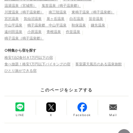
温湯温泉（宮城県）
鬼首温泉（鳴子温泉郷）
川渡温泉（鳴子温泉郷）
南三陸温泉
東鳴子温泉（鳴子温泉郷）
宮沢温泉
気仙沼温泉
泉ヶ岳温泉
白石温泉
笹谷温泉
中山平温泉
鳴子温泉郷 中山平温泉
秋保温泉
鎌先温泉
遠刈田温泉
小原温泉
青根温泉
作並温泉
鳴子温泉（鳴子温泉郷）
○特集から宿を探す
格安1泊2食付き1万円以下の宿
食べ放題！格安1万円以下バイキングの宿
客室露天風呂のある温泉旅館
ひとり旅ができる宿
このページをシェアする
LINE
X
Facebook
Mail