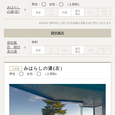
男性： ◯ 女性： ◯ （入替制）
みはらし
歯ブラシ
フェイスタオル
の湯(右)
◯
✕
※24:00~翌6:00に入浴できる浴場を深夜入浴と呼んでおります
バスタオル
飲み物サービス
✕
✕
貸切風呂
ベビーベッド
◯
有料
貸切風
呂 朝日
見の湯
みはらしの湯(左）
大浴場
男性： ◯ 女性： ◯ （入替制）