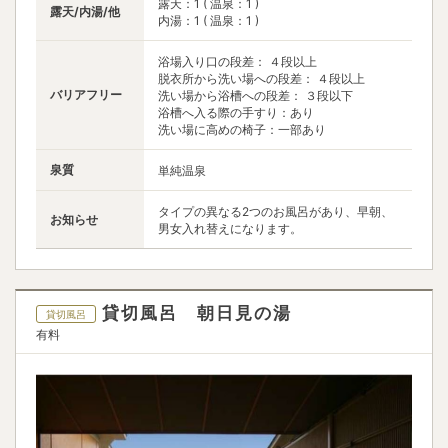
露天：1 ( 温泉：1 )
露天/内湯/他
内湯：1 ( 温泉：1 )
浴場入り口の段差： ４段以上
脱衣所から洗い場への段差： ４段以上
バリアフリー
洗い場から浴槽への段差： ３段以下
浴槽へ入る際の手すり：あり
洗い場に高めの椅子：一部あり
泉質
単純温泉
タイプの異なる2つのお風呂があり、早朝、
お知らせ
男女入れ替えになります。
貸切風呂 朝日見の湯
貸切風呂
有料