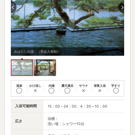
みはらしの湯 （男女入替制）
汐の
温泉
かけ流し
内湯
露天風呂
サウナ
深夜入浴
手すり
◯
✕
◯
◯
✕
✕
◯
入浴可能時間
15：00～24：00、4：30～10：00
浴槽：
広さ
洗い場：シャワー10台