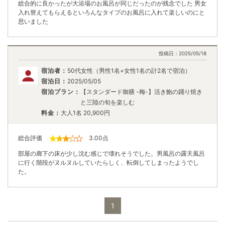
総合的に良かったが大浴場のお風呂が同じだったのが残念でした 男女
入れ替えてもらえるといろんなタイプのお風呂に入れて楽しいのにと
思いました
投稿日：
2025/05/18
宿泊者：
50代女性（男性1名+女性1名の計2名で宿泊）
宿泊日：
2025/05/05
宿泊プラン：
【スタンダード御膳 -梅-】活き鮑の踊り焼き
と三陸の旬を楽しむ
料金：
大人1名
20,900
円
総合評価
3.00
点
部屋の廊下の床が少し沈む感じで壊れそうでした。男風呂の露天風呂
に行く階段がヌルヌルしていたらしく、転倒してしまったようでし
た。
1