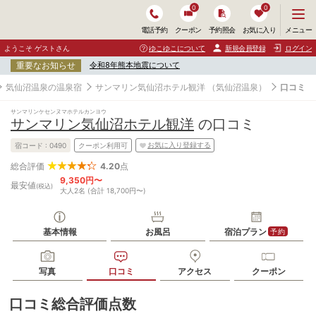
0
0
メ
メニュー
電話予約
クーポン
予約照会
お気に入り
ニ
ュ
ようこそ ゲストさん
ゆこゆこについて
新規会員登録
ログイン
ー
重要なお知らせ
令和8年熊本地震について
を
開
気仙沼温泉の温泉宿
サンマリン気仙沼ホテル観洋
（気仙沼温泉）
口コミ
く
サンマリンケセンヌマホテルカンヨウ
サンマリン気仙沼ホテル観洋
の口コミ
お気に入り登録する
宿コード :
0490
クーポン利用可
4.20
点
総合評価
9,350円〜
最安値
(税込)
大人2名 (合計 18,700円〜)
基本情報
お風呂
宿泊プラン
予約
写真
口コミ
アクセス
クーポン
口コミ総合評価点数