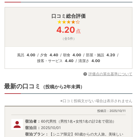
口コミ総合評価
4.20
点
（全5件）
風呂
4.00
夕食
4.40
朝食
4.00
部屋・施設
4.20
接客・
サービス
4.40
清潔さ
4.00
評価点の算出基準について
最新の口コミ
（投稿から2年未満）
※口コミ投稿文がない場合は表示されません
投稿日：
2025/10/11
宿泊者：
60代男性（男性1名+女性1名の計2名で宿泊）
宿泊日：
2025/10/01
宿泊プラン：
【シニア限定】60歳からの大人旅。美味しい