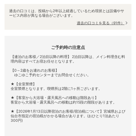
過去の口コミは、投稿から2年以上経過しているため現状とは設備やサ
ービス内容が異なる場合がございます。
過去の口コミを見る
（91件）
ご予約時の注意点
【連泊のお客様／2泊目以降の料理】 2泊目以降は、メイン料理含む料
理内容はすべてお宿お任せとなります。
【0～2歳をお連れのお客様】
ゆこゆこ予約センターまでお問合せください。
★【全室禁煙】
全室禁煙となります。喫煙所は2階に1ヶ所ございます。
★【客室から大浴場・露天風呂への移動は階段あり】
客室から大浴場・露天風呂への移動は約15段の階段があります。
★【2026年1月13日以降宿泊のお客様/宿泊税について】宮城県および
仙台市指定の宿泊税がかかる場合があります。(おひとり1泊あたり
300円)