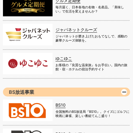
グルメ定期便
毎月届く、日本各地の名物・名産品。「美味し
い」で生活を変えませんか？
ジャパネットクルーズ
ジャパネットが磨き上げたおもてなしで、感動の
豪華クルーズ体験を。
ゆこゆこ
お客様の『良質な温泉旅』をお手伝い。国内の旅
館・宿・ホテルの宿泊予約サイト
BS放送事業
BS10
全国無料のBS放送局『BS10』。クイズにゴルフに
映画に麻雀、楽しい番組てんこ盛り！