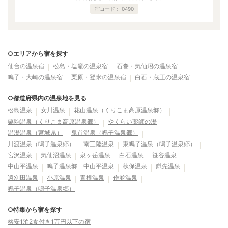
宿コード：
0490
○エリアから宿を探す
仙台の温泉宿
松島・塩竈の温泉宿
石巻・気仙沼の温泉宿
鳴子・大崎の温泉宿
栗原・登米の温泉宿
白石・蔵王の温泉宿
○都道府県内の温泉地を見る
松島温泉
女川温泉
花山温泉（くりこま高原温泉郷）
栗駒温泉（くりこま高原温泉郷）
やくらい薬師の湯
温湯温泉（宮城県）
鬼首温泉（鳴子温泉郷）
川渡温泉（鳴子温泉郷）
南三陸温泉
東鳴子温泉（鳴子温泉郷）
宮沢温泉
気仙沼温泉
泉ヶ岳温泉
白石温泉
笹谷温泉
中山平温泉
鳴子温泉郷 中山平温泉
秋保温泉
鎌先温泉
遠刈田温泉
小原温泉
青根温泉
作並温泉
鳴子温泉（鳴子温泉郷）
○特集から宿を探す
格安1泊2食付き1万円以下の宿