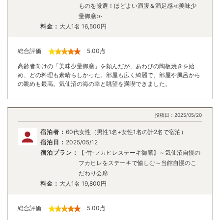
ものを厳選！ほどよい満腹＆満足感≪美味少
量御膳≫
料金：
大人1名
16,500
円
総合評価
5.00
点
高齢者向けの「美味少量御膳」を頼んだが、あわびの陶板焼きを始
め、どの料理も素晴らしかった。部屋も広く綺麗で、部屋や風呂から
の眺めも最高。気仙沼の海の幸と眺望を満喫できました。
投稿日：
2025/05/20
宿泊者：
60代女性（男性1名+女性1名の計2名で宿泊）
宿泊日：
2025/05/12
宿泊プラン：
【‐竹‐フカヒレステーキ御膳】～気仙沼自慢の
フカヒレをステーキで愉しむ～当館自慢のこ
だわり会席
料金：
大人1名
19,800
円
総合評価
5.00
点