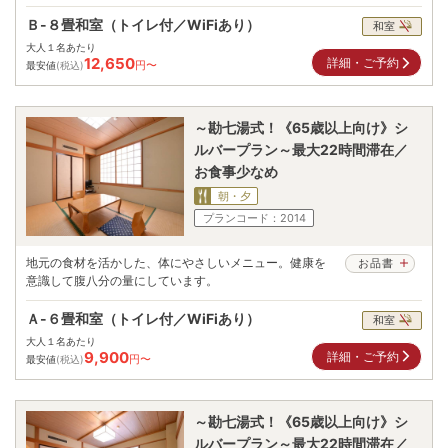
Ｂ-８畳和室（トイレ付／WiFiあり）
和室
大人１名あたり
12,650
詳細・ご予約
円〜
最安値
(税込)
～勘七湯式！《65歳以上向け》シ
ルバープラン～最大22時間滞在／
お食事少なめ
朝・夕
プランコード：
2014
地元の食材を活かした、体にやさしいメニュー。健康を
お品書
意識して腹八分の量にしています。
Ａ-６畳和室（トイレ付／WiFiあり）
和室
大人１名あたり
9,900
詳細・ご予約
円〜
最安値
(税込)
～勘七湯式！《65歳以上向け》シ
ルバープラン～最大22時間滞在／