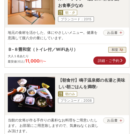
お食事少なめ
朝・夕
プランコード：
2015
地元の食材を活かした、体にやさしいメニュー。健康を
お品書
意識して腹八分の量にしています。
Ｂ-８畳和室（トイレ付／WiFiあり）
和室
大人１名あたり
11,000
詳細・ご予約
円〜
最安値
(税込)
【朝食付】鳴子温泉郷の名湯と美味
しい朝ごはんを満喫♪
朝のみ
プランコード：
2008
当館の女将が作る手作りの素朴なお料理をご用意いたし
お品書
ます。 お部屋にご用意致しますので、気兼ねなくお楽し
み頂けます。