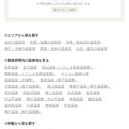
※17時以降および土日は特に混み合います。
宿コード：
0491
○エリアから宿を探す
仙台の温泉宿
松島・塩竈の温泉宿
石巻・気仙沼の温泉宿
鳴子・大崎の温泉宿
栗原・登米の温泉宿
白石・蔵王の温泉宿
○都道府県内の温泉地を見る
松島温泉
女川温泉
花山温泉（くりこま高原温泉郷）
栗駒温泉（くりこま高原温泉郷）
やくらい薬師の湯
温湯温泉（宮城県）
鬼首温泉（鳴子温泉郷）
川渡温泉（鳴子温泉郷）
南三陸温泉
東鳴子温泉（鳴子温泉郷）
宮沢温泉
気仙沼温泉
泉ヶ岳温泉
白石温泉
笹谷温泉
中山平温泉
鳴子温泉郷 中山平温泉
秋保温泉
鎌先温泉
遠刈田温泉
小原温泉
青根温泉
作並温泉
鳴子温泉（鳴子温泉郷）
○特集から宿を探す