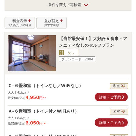
条件を変えて再検索
料金表示
並び替え
1人あたりの料金
おすすめ順
【当館最安値！】大好評★食事・ア
メニティなしのセルフプラン
なし
プランコード：
2004
Ｃ-６畳和室（トイレなし／WiFiなし）
和室
大人１名あたり
4,950
詳細・ご予約
円〜
最安値
(税込)
Ａ-６畳和室（トイレ付／WiFiあり）
和室
大人１名あたり
6,050
詳細・ご予約
円〜
最安値
(税込)