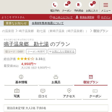
0
0
メ
メニュー
電話予約
クーポン
予約照会
お気に入り
ニ
ュ
ようこそ ゲストさん
ゆこゆこについて
新規会員登録
ログイン
ー
重要なお知らせ
令和8年熊本地震について
を
開
）の温泉宿
鳴子温泉郷 勘七湯
（東鳴子温泉（鳴子温泉郷））
宿泊プラン
く
ナルコオンセンキョウカンシチユ
鳴子温泉郷 勘七湯
のプラン
お気に入り登録する
宿コード :
0491
クーポン利用可
3.33
点
総合評価
4,950円〜
最安値
(税込)
大人2名 (合計 9,900円〜)
基本情報
お風呂
宿泊プラン
写真
口コミ
アクセス
クーポン
宿泊日未定
1室 大人2名 子供0名