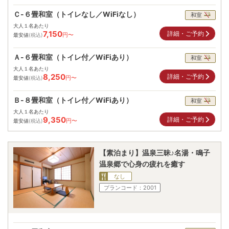
Ｃ-６畳和室（トイレなし／WiFiなし）
和室
大人１名あたり
7,150
詳細・ご予約
円〜
最安値
(税込)
Ａ-６畳和室（トイレ付／WiFiあり）
和室
大人１名あたり
8,250
詳細・ご予約
円〜
最安値
(税込)
Ｂ-８畳和室（トイレ付／WiFiあり）
和室
大人１名あたり
9,350
詳細・ご予約
円〜
最安値
(税込)
【素泊まり】温泉三昧♪名湯・鳴子
温泉郷で心身の疲れを癒す
なし
プランコード：
2001