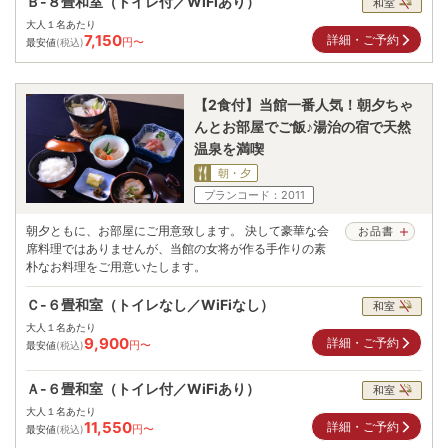
Ｂ-８畳和室（トイレ付／WiFiあり）
和室
大人１名あたり
7,150
詳細・ご予約
円〜
最安値
(税込)
【2食付】当館一番人気！朝夕ちゃ
んとお部屋でご飯♪湯治の宿で天然
温泉を満喫
朝・夕
プランコード：
2011
朝夕ともに、お部屋にご用意致します。 決して豪華な会
お品書
席料理ではありませんが、当館の女将が作る手作りの素
朴なお料理をご用意いたします。
Ｃ-６畳和室（トイレなし／WiFiなし）
和室
大人１名あたり
9,900
詳細・ご予約
円〜
最安値
(税込)
Ａ-６畳和室（トイレ付／WiFiあり）
和室
大人１名あたり
11,550
詳細・ご予約
円〜
最安値
(税込)