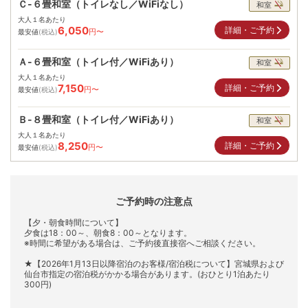
Ｃ-６畳和室（トイレなし／WiFiなし）
和室
大人１名あたり
6,050
詳細・ご予約
円〜
最安値
(税込)
Ａ-６畳和室（トイレ付／WiFiあり）
和室
大人１名あたり
7,150
詳細・ご予約
円〜
最安値
(税込)
Ｂ-８畳和室（トイレ付／WiFiあり）
和室
大人１名あたり
8,250
詳細・ご予約
円〜
最安値
(税込)
ご予約時の注意点
【夕・朝食時間について】
夕食は18：00～、朝食8：00～となります。
※時間に希望がある場合は、ご予約後直接宿へご相談ください。
★【2026年1月13日以降宿泊のお客様/宿泊税について】宮城県および
仙台市指定の宿泊税がかかる場合があります。(おひとり1泊あたり
300円)