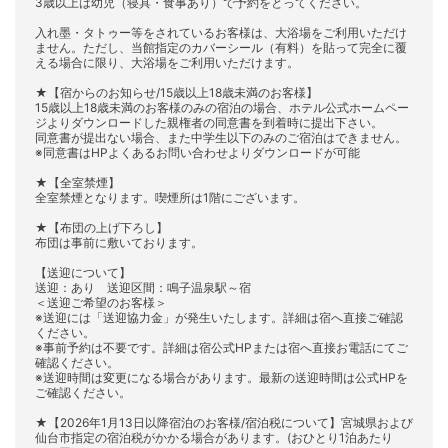
3歳以上は幼児（寝具・食事あり）で予約をとってください。
入れ墨・タトゥー等をされているお客様は、大浴場をご利用いただけ
ません。ただし、当館指定のカバーシール（有料）を貼って完全に覆
える場合に限り、大浴場をご利用いただけます。
★【宿からのお知らせ/15歳以上18歳未満のお客様】
15歳以上18歳未満のお客様のみの宿泊の場合、ホテル公式ホームペー
ジよりダウンロードした親権者の同意書を到着時に提出下さい。
同意書が提出ない場合、また中学生以下のみのご宿泊はできません。
※同意書はHPよくあるお問い合わせよりダウンロードが可能
★【全室禁煙】
全室禁煙となります。喫煙所は1階にございます。
★【布団の上げ下ろし】
布団は事前に敷いております。
【送迎について】
送迎：あり 送迎区間：鳴子温泉駅～宿
＜送迎ご希望のお客様＞
※送迎には「送迎協力金」が発生いたします。詳細は宿へ直接ご確認
ください。
※事前予約は不要です。詳細は宿公式HPまたは宿へ直接お電話にてご
確認ください。
※送迎時間は変更になる場合があります。最新の送迎時間は公式HPを
ご確認ください。
★【2026年1月13日以降宿泊のお客様/宿泊税について】宮城県および
仙台市指定の宿泊税がかかる場合があります。(おひとり1泊あたり