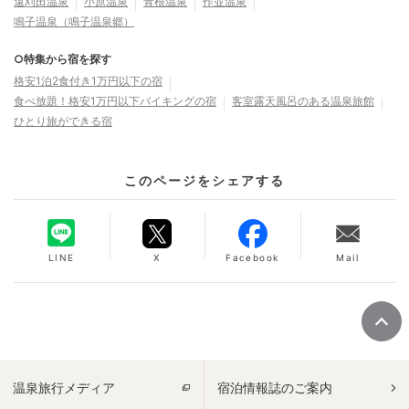
遠刈田温泉
小原温泉
青根温泉
作並温泉
鳴子温泉（鳴子温泉郷）
○特集から宿を探す
格安1泊2食付き1万円以下の宿
食べ放題！格安1万円以下バイキングの宿
客室露天風呂のある温泉旅館
ひとり旅ができる宿
このページをシェアする
LINE
X
Facebook
Mail
温泉旅行メディア
宿泊情報誌のご案内