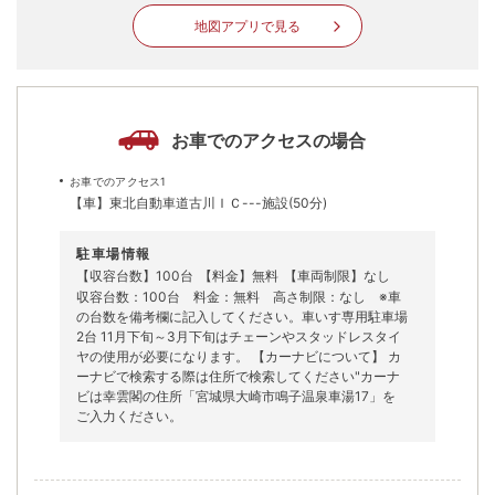
地図アプリで見る
お車でのアクセスの場合
お車でのアクセス1
【車】東北自動車道古川ＩＣ---施設(50分)
駐車場情報
【収容台数】100台
【料金】無料
【車両制限】なし
収容台数：100台 料金：無料 高さ制限：なし ※車
の台数を備考欄に記入してください。車いす専用駐車場
2台 11月下旬～3月下旬はチェーンやスタッドレスタイ
ヤの使用が必要になります。 【カーナビについて】 カ
ーナビで検索する際は住所で検索してください"カーナ
ビは幸雲閣の住所「宮城県大崎市鳴子温泉車湯17」を
ご入力ください。