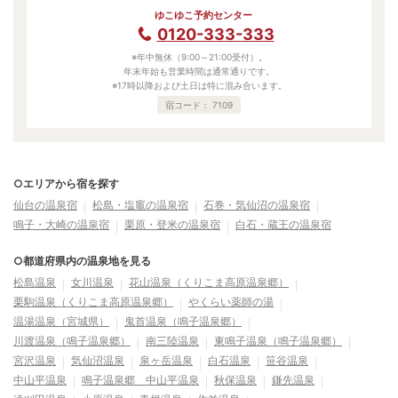
ゆこゆこ予約センター
0120-333-333
※年中無休（9:00～21:00受付）。
年末年始も営業時間は通常通りです。
※17時以降および土日は特に混み合います。
宿コード：
7109
○エリアから宿を探す
仙台の温泉宿
松島・塩竈の温泉宿
石巻・気仙沼の温泉宿
鳴子・大崎の温泉宿
栗原・登米の温泉宿
白石・蔵王の温泉宿
○都道府県内の温泉地を見る
松島温泉
女川温泉
花山温泉（くりこま高原温泉郷）
栗駒温泉（くりこま高原温泉郷）
やくらい薬師の湯
温湯温泉（宮城県）
鬼首温泉（鳴子温泉郷）
川渡温泉（鳴子温泉郷）
南三陸温泉
東鳴子温泉（鳴子温泉郷）
宮沢温泉
気仙沼温泉
泉ヶ岳温泉
白石温泉
笹谷温泉
中山平温泉
鳴子温泉郷 中山平温泉
秋保温泉
鎌先温泉