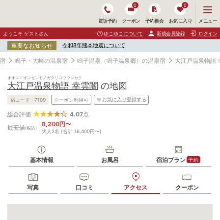
0
0
メ
メニュー
電話予約
クーポン
予約照会
お気に入り
ニ
ュ
ようこそ ゲストさん
ゆこゆこについて
新規会員登録
ログイン
ー
重要なお知らせ
令和8年熊本地震について
を
開
宿
鳴子・大崎の温泉宿
鳴子温泉（鳴子温泉郷）の温泉宿
大江戸温泉物語 
く
オオエドオンセンモノガタリコウウンカク
大江戸温泉物語 幸雲閣
の地図
お気に入り登録する
宿コード :
7109
クーポン利用可
4.07
点
総合評価
8,200円〜
最安値
(税込)
大人2名 (合計 16,400円〜)
基本情報
お風呂
宿泊プラン
予約
写真
口コミ
アクセス
クーポン