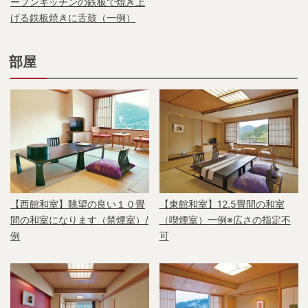
ープンキッチンの鉄板で焼き上
げる鉄板焼きに舌鼓（一例）
部屋
【西館和室】眺望の良い１０畳
【東館和室】12.5畳間の和室
間の和室になります（禁煙室）/
（喫煙室）一例※広さの指定不
例
可