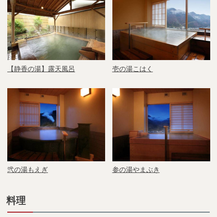
【静香の湯】露天風呂
壱の湯こはく
弐の湯もえぎ
参の湯やまぶき
料理