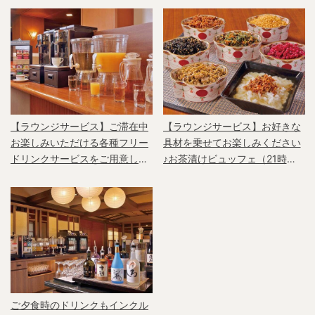
【ラウンジサービス】ご滞在中
【ラウンジサービス】お好きな
お楽しみいただける各種フリー
具材を乗せてお楽しみください
ドリンクサービスをご用意して
♪お茶漬けビュッフェ（21時～
います/一例
22時30分）/一例
ご夕食時のドリンクもインクル