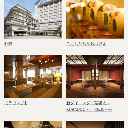
外観
こけしたちがお出迎え
新ダイニング『蔵饗人～
【ラウンジ】
KURAUDO～』※写真一例