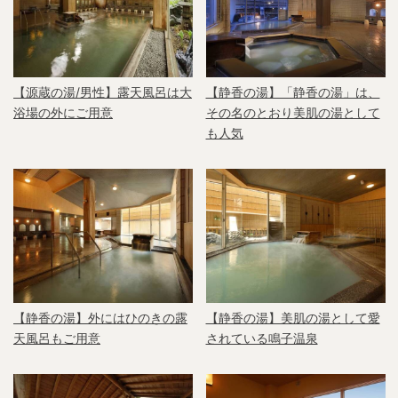
【源蔵の湯/男性】露天風呂は大
【静香の湯】「静香の湯」は、
浴場の外にご用意
その名のとおり美肌の湯として
も人気
【静香の湯】外にはひのきの露
【静香の湯】美肌の湯として愛
天風呂もご用意
されている鳴子温泉