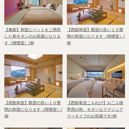
【東館】和室にベットをご用意
【西館和室】眺望の良い１０畳
した和モダンのお部屋になりま
間の和室になります（喫煙室）/
す（喫煙室）/例
例
【西館和室】眺望の良い１０畳
【西館客室こもれび】お二人様
間の和室になります（喫煙室）/
専用の和、モダンなラグジュア
例
リータイプのお部屋です/例