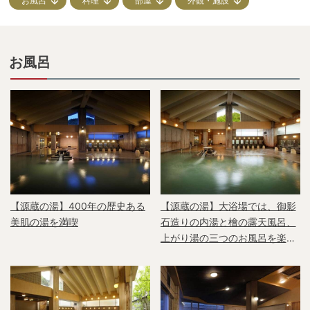
お風呂
料理
部屋
外観・施設
お風呂
【源蔵の湯】400年の歴史ある
【源蔵の湯】大浴場では、御影
美肌の湯を満喫
石造りの内湯と檜の露天風呂、
上がり湯の三つのお風呂を楽し
める