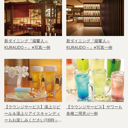
新ダイニング『蔵饗人～
新ダイニング『蔵饗人～
KURAUDO～』※写真一例
KURAUDO～』※写真一例
【ラウンジサービス】湯上りビ
【ラウンジサービス】サワーも
ール＆湯上りアイスキャンディ
各種ご用意♪/一例
ーもお楽しみください(16時～
18時)/一例