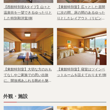
【西館特別室Aタイプ】山々と
【東館特別室】広々とした居間
温泉街を一望できるゆったりと
に次の間、床の間のあるゆった
した特別和洋室/例
りとしたレイアウト（リビング
ルーム）/例
【東館特別室】大切な方のおも
【東館特別室】寝室はツインベ
てなしやご家族での思い出旅
ットルームを設えております/例
に。開放感あふれる眺めも魅力
です（和室）/例
外観・施設