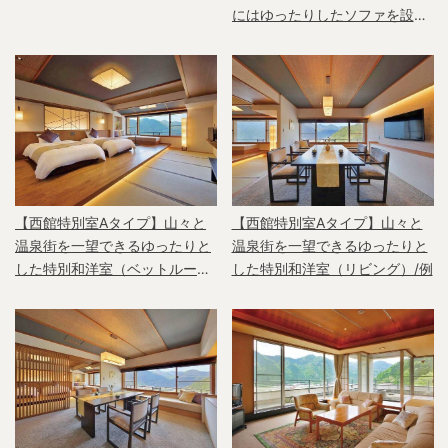
にはゆったりしたソファを設置/
例
【西館特別室Aタイプ】山々と
【西館特別室Aタイプ】山々と
温泉街を一望できるゆったりと
温泉街を一望できるゆったりと
した特別和洋室（ベットルー
した特別和洋室（リビング）/例
ム）/例