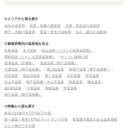
○エリアから宿を探す
仙台の温泉宿
松島・塩竈の温泉宿
石巻・気仙沼の温泉宿
鳴子・大崎の温泉宿
栗原・登米の温泉宿
白石・蔵王の温泉宿
○都道府県内の温泉地を見る
松島温泉
女川温泉
花山温泉（くりこま高原温泉郷）
栗駒温泉（くりこま高原温泉郷）
やくらい薬師の湯
温湯温泉（宮城県）
鬼首温泉（鳴子温泉郷）
川渡温泉（鳴子温泉郷）
南三陸温泉
東鳴子温泉（鳴子温泉郷）
宮沢温泉
気仙沼温泉
泉ヶ岳温泉
白石温泉
笹谷温泉
中山平温泉
鳴子温泉郷 中山平温泉
秋保温泉
鎌先温泉
遠刈田温泉
小原温泉
青根温泉
作並温泉
鳴子温泉（鳴子温泉郷）
○特集から宿を探す
格安1泊2食付き1万円以下の宿
食べ放題！格安1万円以下バイキングの宿
客室露天風呂のある温泉旅館
ひとり旅ができる宿