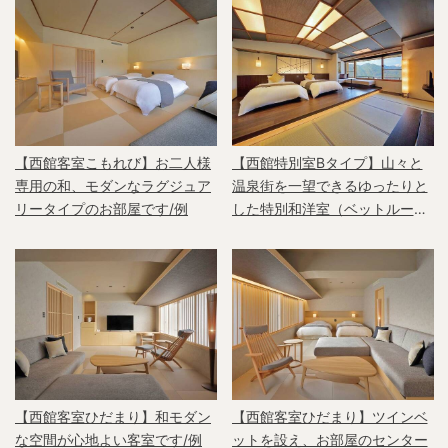
【西館客室こもれび】お二人様
【西館特別室Bタイプ】山々と
専用の和、モダンなラグジュア
温泉街を一望できるゆったりと
リータイプのお部屋です/例
した特別和洋室（ベットルー
ム）/例
【西館客室ひだまり】和モダン
【西館客室ひだまり】ツインベ
な空間が心地よい客室です/例
ットを設え、お部屋のセンター