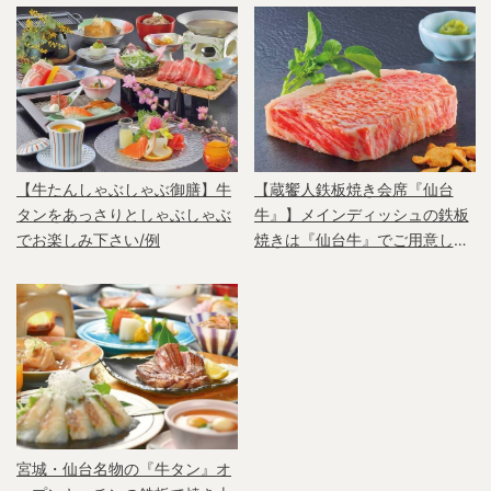
【牛たんしゃぶしゃぶ御膳】牛
【蔵饗人鉄板焼き会席『仙台
タンをあっさりとしゃぶしゃぶ
牛』】メインディッシュの鉄板
でお楽しみ下さい/例
焼きは『仙台牛』でご用意しま
す（食材例）
宮城・仙台名物の『牛タン』オ