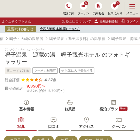
0
0
メ
メニュー
電話予約
クーポン
予約照会
お気に入り
ニ
ュ
ようこそ ゲストさん
ゆこゆこについて
新規会員登録
ログイン
ー
重要なお知らせ
令和8年熊本地震について
を
開
宿
鳴子・大崎の温泉宿
鳴子温泉（鳴子温泉郷）の温泉宿
鳴子温泉 源蔵
く
ゲンゾウノユ ナルコカンコウホテル
鳴子温泉 源蔵の湯 鳴子観光ホテル
のフォトギ
ャラリー
お気に入り登録する
宿コード :
7118
クーポン利用可
4.37
点
総合評価
9,350円〜
最安値
(税込)
大人2名 (合計 18,700円〜)
基本情報
お風呂
宿泊プラン
予約
写真
口コミ
アクセス
クーポン