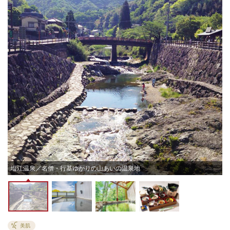
塩江温泉／名僧・行基ゆかりの山あいの温泉地
美肌