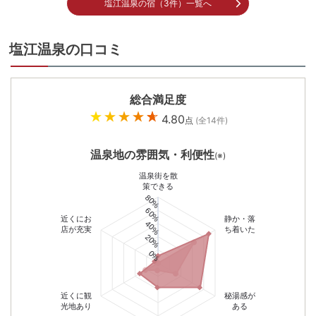
塩江温泉の宿（3件）一覧へ
塩江温泉の口コミ
総合満足度
4.80
点
(全
14
件)
温泉地の雰囲気・利便性
(※)
温泉街を散
策できる
80%
60%
近くにお
静か・落
40%
店が充実
ち着いた
20%
0%
近くに観
秘湯感が
光地あり
ある