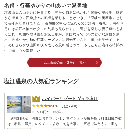
名僧・行基ゆかりの山あいの温泉地
讃岐山脈の山あいに位置する、豊かな自然に抱かれた閑静な温泉地。緑豊
かな街並みに四季折々の風情を感じることができ、「讃岐の奥座敷」とし
て長年親しまれてきた。 温泉郷の中心に流れるのは清流・香東川。毎年6
月には塩江名物のホタルの乱舞も見られる。川遊びを楽しむ親子連れも多
く訪れ、周囲を取り囲む讃岐山脈が、四国ならではののどかな景観を演
出。色鮮やかな秋の紅葉シーズンには観光客でさらに賑いを見せている。
川のせせらぎや山間を吹き抜ける風を感じつつ、ゆったりと流れる時間の
中で湯浴みを満喫したい。
塩江温泉の宿（3件）一覧へ
塩江温泉の人気宿ランキング
ハイパーリゾートヴィラ塩江
4.30点 (全79件)
10,500
円〜
（税込）
【火曜日限定！演奏会付きプランも】和洋シェフが腕を揃う料理自慢の宿
は「料理に満足」のクチコミ多数！旬を大事に「五感で味わう」一皿を