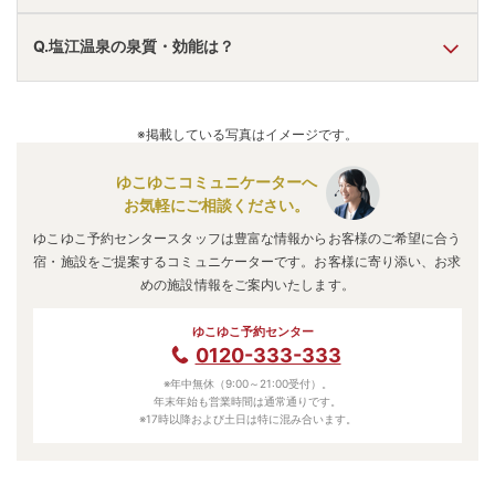
塩江温泉
の口コミ情報の詳細は
こちら
。
A.
塩江温泉
は、
香川県高松市塩江町安原上東
にあります。
Q.塩江温泉の泉質・効能は？
車でお越しの方は、高松中央ICまたは高松西ICから車で約
40分。
電車でお越しの方は、高松駅からバスで約60分。
A.
泉質は
硫黄泉
などで、効能は
神経痛、リウマチ、皮膚病、
塩江温泉
のアクセス情報の詳細は
こちら
。
糖尿病、美肌
などと言われています。
※掲載している写真はイメージです。
ゆこゆこコミュニケーターへ
お気軽にご相談ください。
ゆこゆこ予約センタースタッフは豊富な情報からお客様のご希望に合う
宿・施設をご提案するコミュニケーターです。お客様に寄り添い、お求
めの施設情報をご案内いたします。
ゆこゆこ予約センター
0120-333-333
※年中無休（9:00～21:00受付）。
年末年始も営業時間は通常通りです。
※17時以降および土日は特に混み合います。