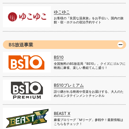
ゆこゆこ
お客様の『良質な温泉旅』をお手伝い。国内の旅
館・宿・ホテルの宿泊予約サイト
BS放送事業
BS10
全国無料のBS放送局『BS10』。クイズにゴルフに
映画に麻雀、楽しい番組てんこ盛り！
BS10プレミアム
語り継がれる映画や音楽をお届けする、大人のた
めのエンタテインメントチャンネル
BEAST X
麻雀プロリーグ「Mリーグ」参戦中！最新情報は
こちらをチェック！