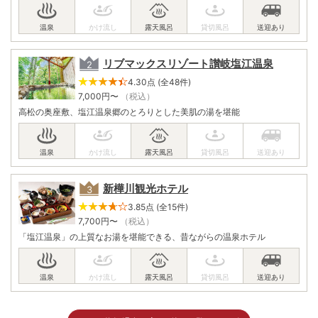
リブマックスリゾート讃岐塩江温泉
4.30点 (全48件)
7,000
円〜
（税込）
高松の奥座敷、塩江温泉郷のとろりとした美肌の湯を堪能
新樺川観光ホテル
3.85点 (全15件)
7,700
円〜
（税込）
「塩江温泉」の上質なお湯を堪能できる、昔ながらの温泉ホテル