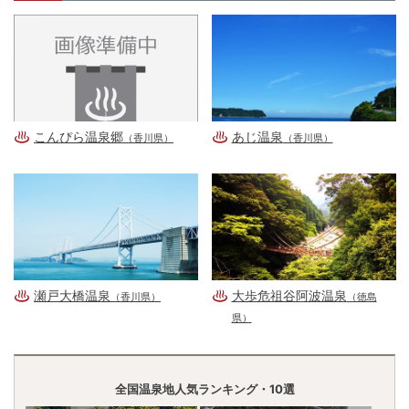
こんぴら温泉郷
あじ温泉
（香川県）
（香川県）
瀬戸大橋温泉
大歩危祖谷阿波温泉
（香川県）
（徳島
県）
全国温泉地人気ランキング・10選