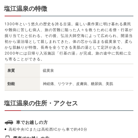
塩江温泉の特徴
1300年という悠久の歴史を誇る古湯。厳しい農作業に明け暮れる農民
や難病に苦しむ病人、旅の苦難に陥った人々を救うために名僧・行基が
掘り当てたと伝わる。その後、弘法大師空海によって広められ、開湯当
初から湯治場として親しまれてきた。体の芯から温まる硫黄泉で、柔ら
かな肌触りが特徴。長寿を全うできる美肌の湯として定評がある。
2000年には日帰り入浴施設「行基の湯」が完成。旅の途中に気軽に立
ち寄ることができる。
泉質
硫黄泉
効能
神経痛、リウマチ、皮膚病、糖尿病、美肌
塩江温泉の住所・アクセス
車でお越しの方
高松中央ICまたは高松西ICから車で約40分