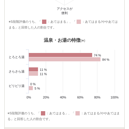
アクセスが
便利
※5段階評価のうち、「
：あてはまる」、「
：あてはまる/ややあては
まる」と回答した人の割合です。
温泉・お湯の特徴
(※)
74 %
74 %
とろとろ湯
84 %
84 %
11 %
11 %
さらさら湯
11 %
11 %
0 %
0 %
ピリピリ湯
5 %
5 %
0%
20%
40%
60%
80%
100%
※5段階評価のうち、「
：あてはまる」、「
：あてはまる/ややあてはま
る」と回答した人の割合です。