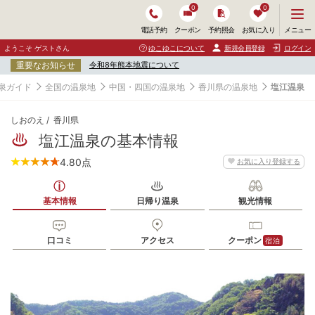
0
0
メ
メニュー
電話予約
クーポン
予約照会
お気に入り
ニ
ュ
ようこそ ゲストさん
ゆこゆこについて
新規会員登録
ログイン
ー
重要なお知らせ
令和8年熊本地震について
を
開
泉ガイド
全国の温泉地
中国・四国の温泉地
香川県の温泉地
塩江温泉
く
しおのえ
香川県
塩江温泉の基本情報
4.80
点
お気に入り登録する
基本情報
日帰り温泉
観光情報
口コミ
アクセス
クーポン
宿泊