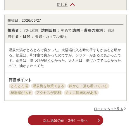
閉じる
投稿日：
2026/05/27
投稿者：
70代女性
訪問回数：
初めて
訪問・滞在の種別：
宿泊
同行者・目的：
夫婦・カップル旅行
温泉の湯がとろとろで良かった。大浴場に入る時の手すりかあると助か
る。部屋は、和洋室で良かったのですが、ソファーがあると良かったで
す。食事は、味つけが良くなかった。天ぷらは、揚げたてではなかった
ので、油がまわってた
評価ポイント
とろとろ湯
温泉街を散策できる
静かな・落ち着いている
秘湯感がある
アクセスが便利
近くに観光地がある
口コミをもっと見る
塩江温泉の宿（3件）一覧へ