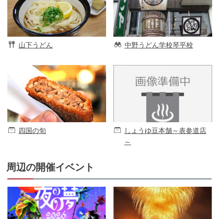
山下うどん
中野うどん学校琴平校
四国の旬
しょうゆ豆本舗～表参道店
～
周辺の開催イベント