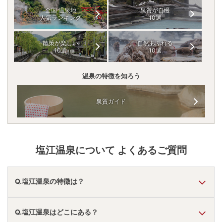
全国 温泉地
泉質が自慢
人気ランキング
10選
散策が楽しい
自然あふれる
10選
10選
温泉の特徴を知ろう
泉質ガイド
塩江温泉
について よくあるご質問
Q.塩江温泉の特徴は？
A.
温泉・お湯の特徴は
とろとろ
しており、温泉地の雰囲気は
Q.塩江温泉はどこにある？
「静か・落ち着いた」
と言われています。