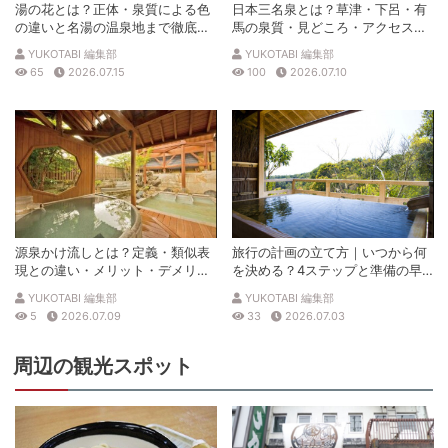
湯の花とは？正体・泉質による色
日本三名泉とは？草津・下呂・有
の違いと名湯の温泉地まで徹底解
馬の泉質・見どころ・アクセスを
説
徹底解説
YUKOTABI 編集部
YUKOTABI 編集部
65
2026.07.15
100
2026.07.10
源泉かけ流しとは？定義・類似表
旅行の計画の立て方｜いつから何
現との違い・メリット・デメリッ
を決める？4ステップと準備の早
トを解説
見表
YUKOTABI 編集部
YUKOTABI 編集部
5
2026.07.09
33
2026.07.03
周辺の観光スポット