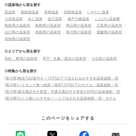
○温泉地から宿を探す
凪温泉
薬師湯温泉
母神温泉
花樹海温泉
いやだに温泉
小豆島温泉
あじ温泉
塩江温泉
瀬戸大橋温泉
こんぴら温泉郷
鳥取県の温泉宿
島根県の温泉宿
岡山県の温泉宿
広島県の温泉宿
山口県の温泉宿
徳島県の温泉宿
香川県の温泉宿
愛媛県の温泉宿
高知県の温泉宿
○エリアから宿を探す
高松・東讃の温泉宿
琴平・丸亀・坂出の温泉宿
小豆島の温泉宿
○特集から宿を探す
[香川県]格安1泊2食付き！1万円以下で泊まれるおすすめ温泉旅館・宿
[香川県]バイキング食べ放題！格安1万円以下のホテル・温泉旅館・宿
[香川県]露天風呂付き客室・半露天風呂付き客室が評判の温泉旅館・宿
[香川県]ひとり旅におすすめ！一人で泊まれる温泉旅館・宿・ホテル
このページをシェアする