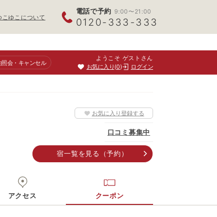
電話で予約
9:00〜21:00
ゆこゆこについて
0120-333-333
ようこそ ゲストさん
約照会
・キャンセル
お気に入り
0
ログイン
お気に入り登録する
口コミ募集中
宿一覧
を見る
（予約）
アクセス
クーポン