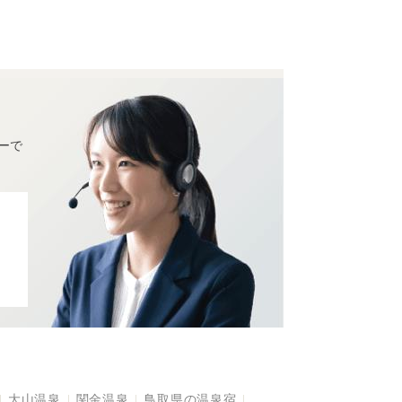
ーで
大山温泉
関金温泉
鳥取県の温泉宿