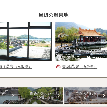
周辺の温泉地
湖山温泉
東郷温泉
（鳥取県）
（鳥取県）
自慢
散策が楽しい
自然あふれる
10選
10選