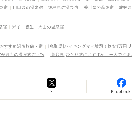
泉宿
山口県の温泉宿
徳島県の温泉宿
香川県の温泉宿
愛媛県
泉宿
米子・皆生・大山の温泉宿
るおすすめ温泉旅館・宿
[鳥取県]バイキング食べ放題！格安1万円
室が評判の温泉旅館・宿
[鳥取県]ひとり旅におすすめ！一人で泊
X
Facebook