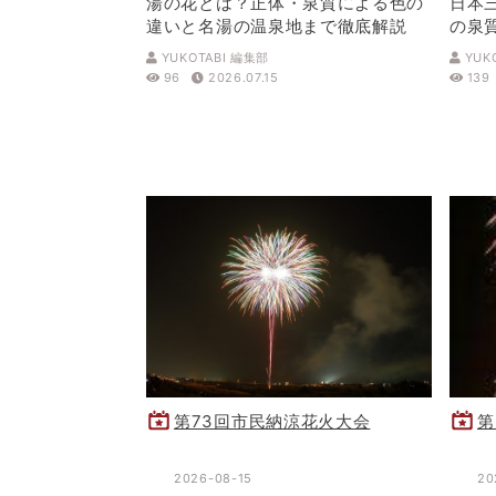
湯の花とは？正体・泉質による色の
日本
違いと名湯の温泉地まで徹底解説
の泉
解説
YUKOTABI 編集部
YUK
96
2026.07.15
139
第73回市民納涼花火大会
第
2026-08-15
20