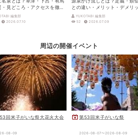
三名泉とは？草津・下呂・有馬
源泉かけ流しとは？定義・類
質・見どころ・アクセスを徹底
との違い・メリット・デメリ
解説
OTABI 編集部
YUKOTABI 編集部
2026.07.10
52
2026.07.09
周辺の開催イベント
53回米子がいな祭大花火大会
第53回米子がいな祭
26-08-09
2026-08-07〜2026-08-09