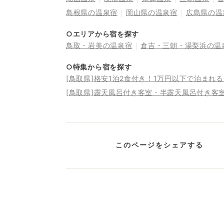
島根県の温泉宿
岡山県の温泉宿
広島県の温
○エリアから宿を探す
鳥取・岩美の温泉宿
倉吉・三朝・湯梨浜の温
○特集から宿を探す
[鳥取県]格安1泊2食付き！1万円以下で泊まれ
[鳥取県]露天風呂付き客室・半露天風呂付き客
このページをシェアする