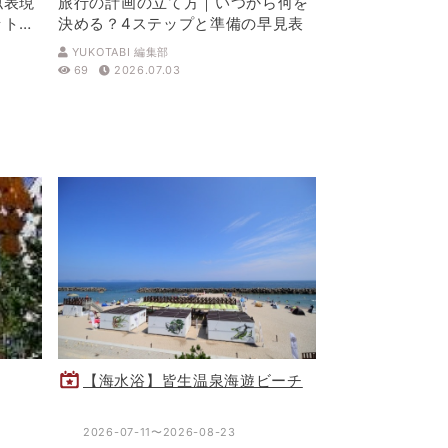
似表現
旅行の計画の立て方｜いつから何を
ットを
決める？4ステップと準備の早見表
YUKOTABI 編集部
69
2026.07.03
【海水浴】皆生温泉海遊ビーチ
2026-07-11〜2026-08-23