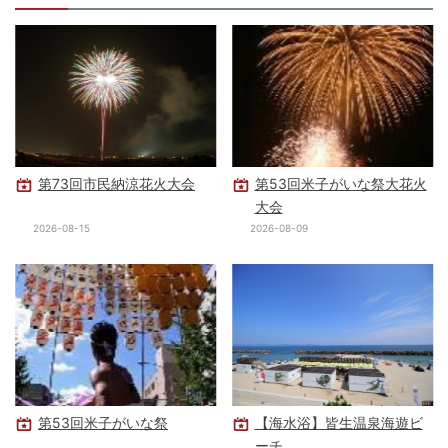
第73回市民納涼花火大会
第53回米子がいな祭大花火
大会
2026-08-15
2026-08-09
第53回米子がいな祭
【海水浴】皆生温泉海遊ビ
ーチ