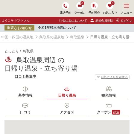
0
0
メ
メニュー
電話予約
クーポン
予約照会
お気に入り
ニ
ュ
ようこそ ゲストさん
ゆこゆこについて
新規会員登録
ログイン
ー
重要なお知らせ
令和8年熊本地震について
を
開
中国・四国の温泉地
鳥取県の温泉地
鳥取温泉
日帰り温泉・立ち寄り湯
く
とっとり
鳥取県
鳥取温泉周辺 の
日帰り温泉・立ち寄り湯
口コミ募集中
お気に入り登録する
基本情報
日帰り温泉
観光情報
口コミ
アクセス
クーポン
宿泊