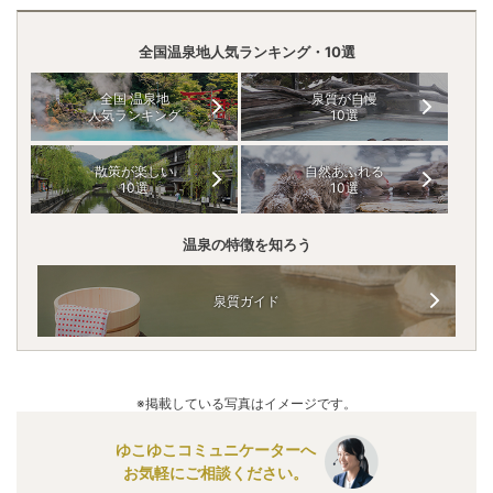
全国温泉地人気ランキング・10選
全国 温泉地
泉質が自慢
人気ランキング
10選
散策が楽しい
自然あふれる
10選
10選
温泉の特徴を知ろう
泉質ガイド
※掲載している写真はイメージです。
ゆこゆこコミュニケーターへ
お気軽にご相談ください。