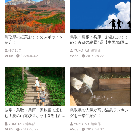
鳥取県の紅葉おすすめスポットを
鳥取・島根・兵庫｜お昼におすす
紹介！
め！奇跡の絶景4選【中国/四国版
2018年8・9月号】
ゆこゆこ
YUKOTABI 編集部
96
2024.10.02
35
2018.06.22
岐阜・鳥取・兵庫｜家族皆で楽し
鳥取県で人気が高い温泉ランキン
む！夏の山遊びスポット3選【西
グを一挙ご紹介！
日本版2018年 8・9月号】
YUKOTABI 編集部
YUKOTABI 編集部
65
2018.06.22
63
2018.04.02