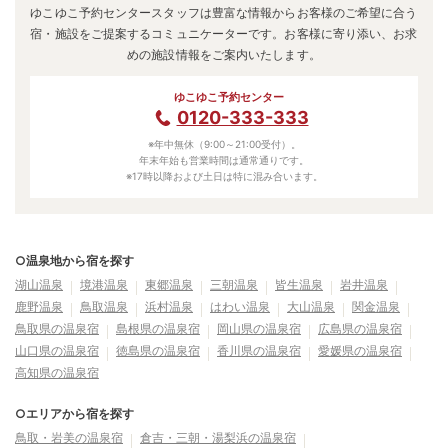
ゆこゆこ予約センタースタッフは豊富な情報からお客様のご希望に合う
宿・施設をご提案するコミュニケーターです。お客様に寄り添い、お求
めの施設情報をご案内いたします。
ゆこゆこ予約センター
0120-333-333
※年中無休（9:00～21:00受付）。
年末年始も営業時間は通常通りです。
※17時以降および土日は特に混み合います。
○温泉地から宿を探す
湖山温泉
境港温泉
東郷温泉
三朝温泉
皆生温泉
岩井温泉
鹿野温泉
鳥取温泉
浜村温泉
はわい温泉
大山温泉
関金温泉
鳥取県の温泉宿
島根県の温泉宿
岡山県の温泉宿
広島県の温泉宿
山口県の温泉宿
徳島県の温泉宿
香川県の温泉宿
愛媛県の温泉宿
高知県の温泉宿
○エリアから宿を探す
鳥取・岩美の温泉宿
倉吉・三朝・湯梨浜の温泉宿