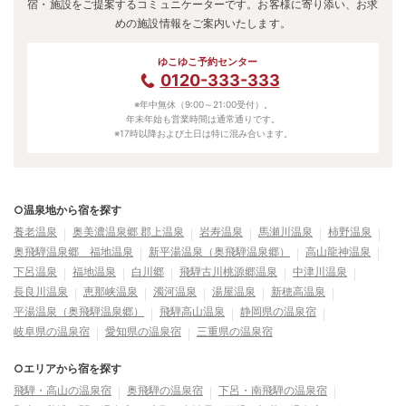
宿・施設をご提案するコミュニケーターです。お客様に寄り添い、お求
めの施設情報をご案内いたします。
ゆこゆこ予約センター
0120-333-333
※年中無休（9:00～21:00受付）。
年末年始も営業時間は通常通りです。
※17時以降および土日は特に混み合います。
○温泉地から宿を探す
養老温泉
奥美濃温泉郷 郡上温泉
岩寿温泉
馬瀬川温泉
柿野温泉
奥飛騨温泉郷 福地温泉
新平湯温泉（奥飛騨温泉郷）
高山龍神温泉
下呂温泉
福地温泉
白川郷
飛騨古川桃源郷温泉
中津川温泉
長良川温泉
恵那峡温泉
濁河温泉
湯屋温泉
新穂高温泉
平湯温泉（奥飛騨温泉郷）
飛騨高山温泉
静岡県の温泉宿
岐阜県の温泉宿
愛知県の温泉宿
三重県の温泉宿
○エリアから宿を探す
飛騨・高山の温泉宿
奥飛騨の温泉宿
下呂・南飛騨の温泉宿