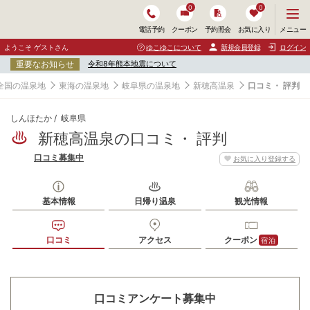
0
0
メ
メニュー
電話予約
クーポン
予約照会
お気に入り
ニ
ュ
ようこそ ゲストさん
ゆこゆこについて
新規会員登録
ログイン
ー
重要なお知らせ
令和8年熊本地震について
を
開
全国の温泉地
東海の温泉地
岐阜県の温泉地
新穂高温泉
口コミ・ 評判
く
しんほたか
岐阜県
新穂高温泉の口コミ・ 評判
口コミ募集中
お気に入り登録する
基本情報
日帰り温泉
観光情報
口コミ
アクセス
クーポン
宿泊
口コミアンケート募集中