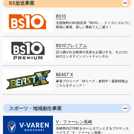
BS放送事業
BS10
全国無料のBS放送局『BS10』。クイズにゴルフに
映画に麻雀、楽しい番組てんこ盛り！
BS10プレミアム
語り継がれる映画や音楽をお届けする、大人のた
めのエンタテインメントチャンネル
BEAST X
麻雀プロリーグ「Mリーグ」参戦中！最新情報は
こちらをチェック！
スポーツ・地域創生事業
V・ファーレン長崎
長崎県内21市町をホームタウンとするプロサッカ
ークラブ「V・ファーレン長崎」