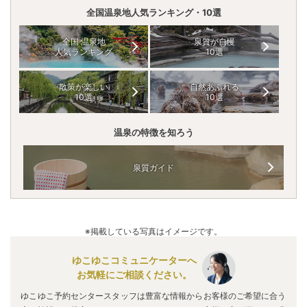
全国温泉地人気ランキング・10選
全国 温泉地
泉質が自慢
人気ランキング
10選
散策が楽しい
自然あふれる
10選
10選
温泉の特徴を知ろう
泉質ガイド
※掲載している写真はイメージです。
ゆこゆこコミュニケーターへ
お気軽にご相談ください。
ゆこゆこ予約センタースタッフは豊富な情報からお客様のご希望に合う