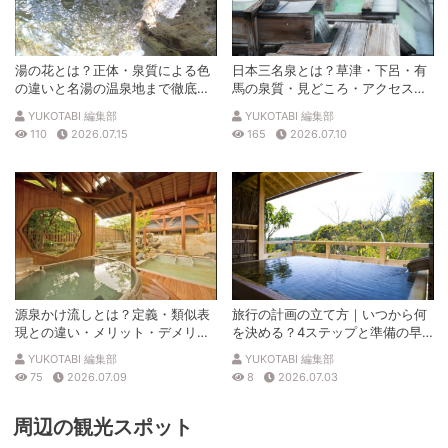
湯の花とは？正体・泉質による色
日本三名泉とは？草津・下呂・有
の違いと名湯の温泉地まで徹底解
馬の泉質・見どころ・アクセスを
説
徹底解説
YUKOTABI 編集部
YUKOTABI 編集部
110
2026.07.15
165
2026.07.10
源泉かけ流しとは？定義・類似表
旅行の計画の立て方｜いつから何
現との違い・メリット・デメリッ
を決める？4ステップと準備の早
トを解説
見表
YUKOTABI 編集部
YUKOTABI 編集部
75
2026.07.09
8
2026.07.03
周辺の観光スポット