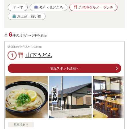
すべて
名所・見どころ
ご当地グルメ・ランチ
お土産・買い物
6
全
件のうち1〜6件を表示
温泉地の中心地から
9.9
km
山下うどん
1
観光スポット詳細へ
駐車場あり