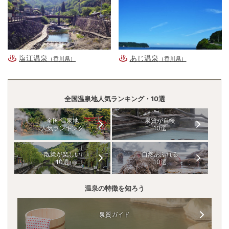
塩江温泉
あじ温泉
（香川県）
（香川県）
全国温泉地人気ランキング・10選
全国 温泉地
泉質が自慢
人気ランキング
10選
散策が楽しい
自然あふれる
10選
10選
温泉の特徴を知ろう
泉質ガイド