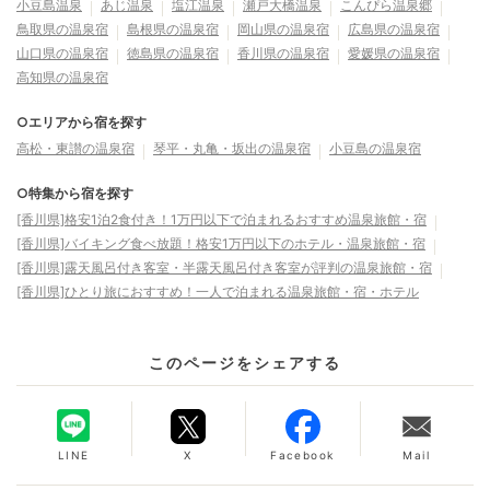
小豆島温泉
あじ温泉
塩江温泉
瀬戸大橋温泉
こんぴら温泉郷
鳥取県の温泉宿
島根県の温泉宿
岡山県の温泉宿
広島県の温泉宿
山口県の温泉宿
徳島県の温泉宿
香川県の温泉宿
愛媛県の温泉宿
高知県の温泉宿
○エリアから宿を探す
高松・東讃の温泉宿
琴平・丸亀・坂出の温泉宿
小豆島の温泉宿
○特集から宿を探す
[香川県]格安1泊2食付き！1万円以下で泊まれるおすすめ温泉旅館・宿
[香川県]バイキング食べ放題！格安1万円以下のホテル・温泉旅館・宿
[香川県]露天風呂付き客室・半露天風呂付き客室が評判の温泉旅館・宿
[香川県]ひとり旅におすすめ！一人で泊まれる温泉旅館・宿・ホテル
このページをシェアする
LINE
X
Facebook
Mail