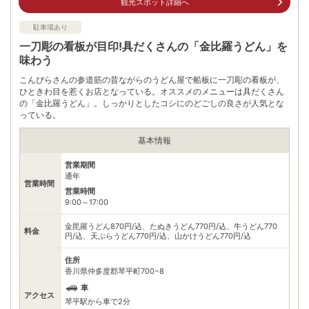
観光スポット詳細へ
72番札所漫茶羅寺より20分/バス
75番札所善通寺より20分/バス
駐車場あり
76番札所金蔵寺より20分/バス
一刀彫の看板が目印!具だくさんの「金比羅うどん」を
有料（30台）
味わう
駐車場
1日平日500円土・日・祝700円
こんぴらさんの参道筋の昔ながらのうどん屋で船板に一刀彫の看板が、
電話番号
0877750001
ひときわ目を惹くお店となっている。オススメのメニューは具だくさん
の「金比羅うどん」。しっかりとしたコシにのどごしの良さが人気とな
※ 掲載情報は変更になる場合があります。最新の内容はご利用前にご自身でお
っている。
問合せください。
※ 料金情報は税込・税抜表記が混ざっております。正しい金額はご利用前にご
基本情報
自身でお問合せください。
営業期間
通年
営業時間
営業時間
9:00～17:00
金毘羅うどん870円/込、たぬきうどん770円/込、牛うどん770
料金
円/込、天ぷらうどん770円/込、山かけうどん770円/込
住所
香川県仲多度郡琴平町700−8
車
アクセス
琴平駅から車で2分