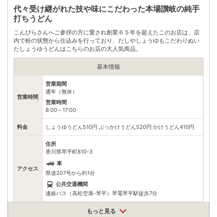
代々受け継がれた技や味にこだわった本場讃岐の純手
電話番号
0877626882
打ちうどん
※ 掲載情報は変更になる場合があります。最新の内容はご利用前にご自身でお
こんぴらさんへご参拝の方に愛され創業６５年を超えたこのお店は、店
問合せください。
内で粉の状態から仕込みを行っており、だしやしょうゆもこだわりぬい
※ 料金情報は税込・税抜表記が混ざっております。正しい金額はご利用前にご
たしょうゆうどんはこちらのお店の大人気商品。
自身でお問合せください。
基本情報
営業期間
通年（無休）
営業時間
営業時間
8:00～17:00
料金
しょうゆうどん510円 ぶっかけうどん520円 かけうどん410円
住所
香川県琴平町810-3
車
アクセス
県道207号から約1分
公共交通機関
連絡バス（高松空港-琴平）琴電琴平駅徒歩7分
駐車場
無料（15台）
もっと見る