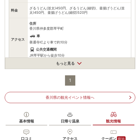
ざるうどん(並太)450円、ざるうどん(細切)、釜揚げうどん(並
料金
太)450円、釜揚げうどん(細切)520円
住所
香川県仲多度郡琴平町
車
アクセス
善通寺ICより車で約10分
公共交通機関
JR琴平駅から徒歩10分
もっと見る
駐車場
無料（5台）
電話番号
877751660
1
※ 掲載情報は変更になる場合があります。最新の内容はご利用前にご自身でお
問合せください。
香川県の観光イベント情報へ
※ 料金情報は税込・税抜表記が混ざっております。正しい金額はご利用前にご
自身でお問合せください。
基本情報
日帰り温泉
観光情報
口コミ
アクセス
クーポン
宿泊