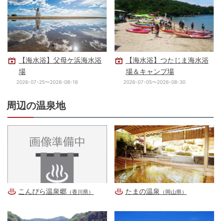
【海水浴】父母ケ浜海水浴
【海水浴】つたじま海水浴
場
場＆キャンプ場
2026-07-25〜2026-08-16
2026-07-05〜2026-08-30
周辺の温泉地
こんぴら温泉郷
たまの温泉
（香川県）
（岡山県）