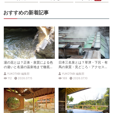
おすすめの新着記事
湯の花とは？正体・泉質による色
日本三名泉とは？草津・下呂・有
の違いと名湯の温泉地まで徹底解
馬の泉質・見どころ・アクセスを
説
徹底解説
YUKOTABI 編集部
YUKOTABI 編集部
112
2026.07.15
169
2026.07.10