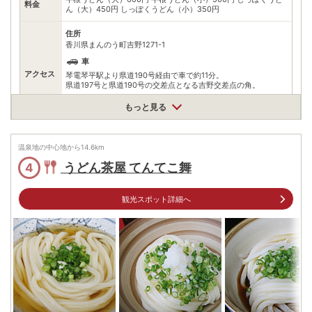
料金
ん（大）450円 しっぽくうどん（小）350円
住所
香川県まんのう町吉野1271-1
車
アクセス
琴電琴平駅より県道190号経由で車で約11分。
県道197号と県道190号の交差点となる吉野交差点の角。
公共交通機関
もっと見る
琴電琴平駅よりバスで約15分。
駐車場
情報なし
温泉地の中心地から
14.6
km
電話番号
0877792262
うどん茶屋 てんてこ舞
4
※ 掲載情報は変更になる場合があります。最新の内容はご利用前にご自身でお
問合せください。
観光スポット詳細へ
※ 料金情報は税込・税抜表記が混ざっております。正しい金額はご利用前にご
自身でお問合せください。