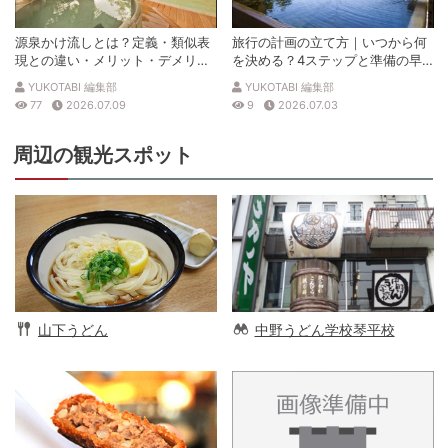
源泉かけ流しとは？定義・類似表
旅行の計画の立て方｜いつから何
現との違い・メリット・デメリッ
を決める？4ステップと準備の早
トを解説
見表
YUKOTABI 編集部
YUKOTABI 編集部
77
2026.07.09
9
2026.07.03
周辺の観光スポット
山下うどん
中野うどん学校琴平校