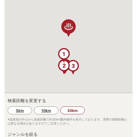
1
5
6
2
4
3
検索距離を変更する
5km
10km
30km
※温泉地の中心から直線距離で約
30km
圏内物件を表示しております。実際の移動距離と
は異なる場合がありますのでご注意ください。
ジャンルを絞る