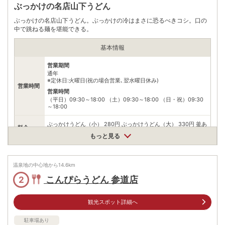
ぶっかけの名店山下うどん
ぶっかけの名店山下うどん。ぶっかけの冷はまさに恐るべきコシ。口の
中で跳ねる麺を堪能できる。
基本情報
営業期間
通年
※定休日:火曜日(祝の場合営業､翌水曜日休み)
営業時間
営業時間
（平日）09:30～18:00 （土）09:30～18:00 （日・祝）09:30
～18:00
ぶっかけうどん（小） 280円 ぶっかけうどん（大） 330円 釜あ
料金
げうどん（小） 280円 釜あげうどん（大） 330円
もっと見る
住所
香川県善通寺市与北町284-1
温泉地の中心地から
14.6
km
車
アクセス
こんぴらうどん 参道店
2
JR琴平駅から車で10分
公共交通機関
願誓寺から徒歩4分
観光スポット詳細へ
駐車場
無料（50台）
駐車場あり