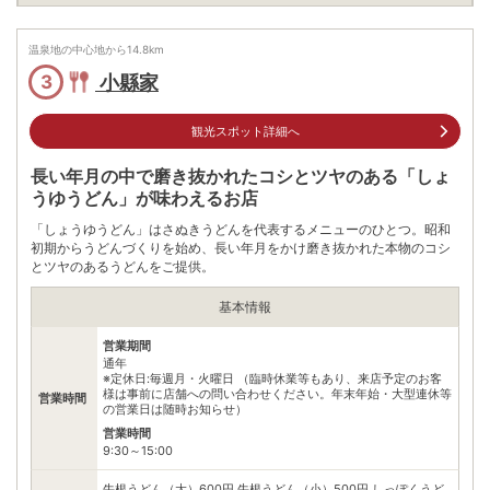
電話番号
0877735785
温泉地の中心地から
14.8
km
※ 掲載情報は変更になる場合があります。最新の内容はご利用前にご自身でお
問合せください。
小縣家
3
※ 料金情報は税込・税抜表記が混ざっております。正しい金額はご利用前にご
自身でお問合せください。
観光スポット詳細へ
長い年月の中で磨き抜かれたコシとツヤのある「しょ
うゆうどん」が味わえるお店
「しょうゆうどん」はさぬきうどんを代表するメニューのひとつ。昭和
初期からうどんづくりを始め、長い年月をかけ磨き抜かれた本物のコシ
とツヤのあるうどんをご提供。
基本情報
営業期間
通年
※定休日:毎週月・火曜日 （臨時休業等もあり、来店予定のお客
様は事前に店舗への問い合わせください。年末年始・大型連休等
営業時間
の営業日は随時お知らせ）
営業時間
9:30～15:00
牛根うどん（大）600円 牛根うどん（小）500円 しっぽくうど