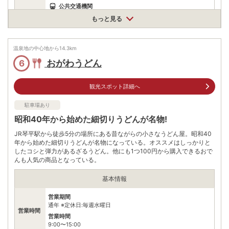
公共交通機関
八千代バス停から徒歩スグ
もっと見る
駐車場
無料（10台）
温泉地の中心地から
14.3
km
電話番号
877732409
おがわうどん
6
※ 掲載情報は変更になる場合があります。最新の内容はご利用前にご自身でお
問合せください。
観光スポット詳細へ
※ 料金情報は税込・税抜表記が混ざっております。正しい金額はご利用前にご
自身でお問合せください。
駐車場あり
昭和40年から始めた細切りうどんが名物!
JR琴平駅から徒歩5分の場所にある昔ながらの小さなうどん屋。昭和40
年から始めた細切りうどんが名物になっている。オススメはしっかりと
したコシと弾力があるざるうどん。他にも1つ100円から購入できるおで
んも人気の商品となっている。
基本情報
営業期間
通年 ※定休日:毎週水曜日
営業時間
営業時間
9:00〜15:00