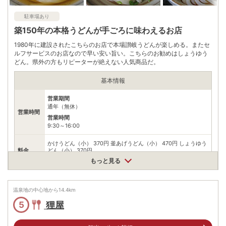
駐車場あり
築150年の本格うどんが手ごろに味わえるお店
1980年に建設されたこちらのお店で本場讃岐うどんが楽しめる。またセ
ルフサービスのお店なので早い安い旨い。こちらのお勧めはしょうゆう
どん。県外の方もリピーターが絶えない人気商品だ。
基本情報
営業期間
通年（無休）
営業時間
営業時間
9:30～16:00
かけうどん（小） 370円 釜あげうどん（小） 470円 しょうゆう
料金
どん（小） 370円
※（大）は100円増し
もっと見る
住所
香川県琴平町琴平717
温泉地の中心地から
14.4
km
車
狸屋
5
善通寺ICより約10分
アクセス
高松西ICより約40分
公共交通機関