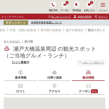
0
0
メ
メニュー
電話予約
クーポン
予約照会
お気に入り
ニ
ュ
ようこそ ゲストさん
ゆこゆこについて
新規会員登録
ログイン
ー
重要なお知らせ
令和8年熊本地震について
を
開
泉地
中国・四国の温泉地
香川県の温泉地
瀬戸大橋温泉
観光スポット
く
せとおおはし
香川県
瀬戸大橋温泉周辺 の観光スポット
（ご当地グルメ・ランチ）
口コミ募集中
お気に入り登録する
基本情報
日帰り温泉
観光情報
口コミ
アクセス
クーポン
宿泊