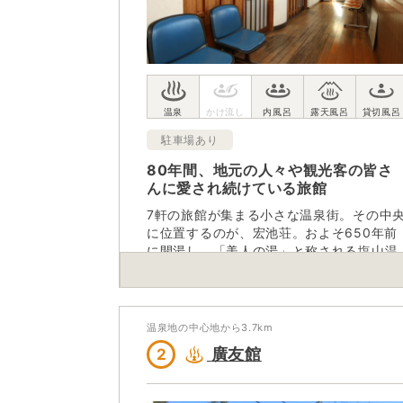
駐車場あり
80年間、地元の人々や観光客の皆さ
んに愛され続けている旅館
7軒の旅館が集まる小さな温泉街。その中
に位置するのが、宏池荘。およそ650年前
に開湯し、「美人の湯」と称される塩山温
泉は、なめらかな湯ざわりと湯冷めしにく
いのが特徴の温泉になっている。昔ながら
の古い温泉宿で、人目を気にすることなく
心身ともにリラックスすることができる。
温泉地の中心地から
3.7
km
都心から約1時間半とアクセスも良好。
廣友館
2