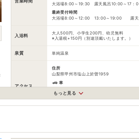
営業時間
大浴場8:00～19:30 露天風呂10:00～17：0
最終受付時間
大浴場8:00～12:00 13:00～19:00 露天風
大人500円、小学生200円、幼児無料
入浴料
※入湯税+150円（別途頂戴いたします。）
泉質
単純温泉
住所
央
山梨県甲州市塩山上於曽1959
車
アクセス
中央自動車道 勝沼ICから約10分
もっと見る
公共交通機関
東日本旅客鉄道中央本線塩山駅から徒歩約10
駐車場
無料（15台）
電話番号
0553332033