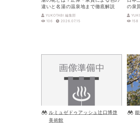
違いと名湯の温泉地まで徹底解説
の泉
解説
YUKOTABI 編集部
YUK
106
2026.07.15
158
ルミュゼドゥアッシュ辻口博啓
能
美術館