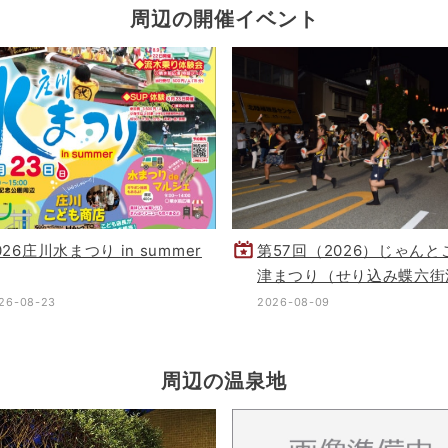
周辺の開催イベント
026庄川水まつり in summer
第57回（2026）じゃんと
津まつり（せり込み蝶六街
し）
26-08-23
2026-08-09
周辺の温泉地