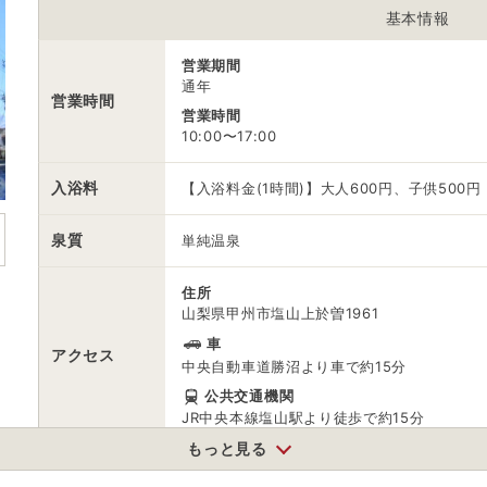
基本情報
※ 掲載情報は変更になる場合があります。最新の内容はご利用前にご自
※ 料金情報は税込・税抜表記が混ざっております。正しい金額はご利用
営業期間
通年
営業時間
営業時間
10:00〜17:00
入浴料
【入浴料金(1時間)】大人600円、子供500円
泉質
単純温泉
住所
山梨県甲州市塩山上於曽1961
車
アクセス
中央自動車道勝沼より車で約15分
公共交通機関
JR中央本線塩山駅より徒歩で約15分
もっと見る
駐車場
無料（30台）