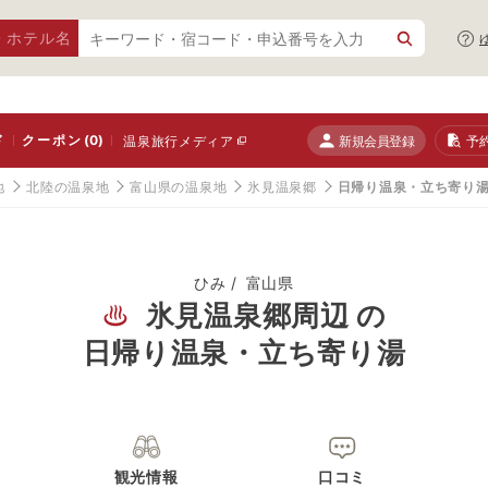
・ホテル名
ド
クーポン
(0)
新規会員登録
予
温泉旅行メディア
地
北陸の温泉地
富山県の温泉地
氷見温泉郷
日帰り温泉・立ち寄り
ひみ
富山県
氷見温泉郷周辺 の
日帰り温泉・立ち寄り湯
観光情報
口コミ