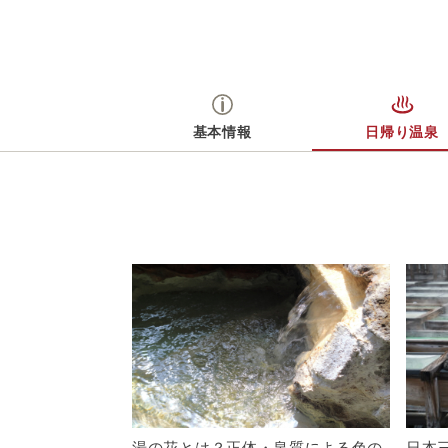
ど、秩父多摩甲斐国立公園をめぐって四通
八達のハイキング、ドライブコースがひか
れ、春の桃の花、初夏の桃、ぶどう狩りな
どを手軽に楽しむことができる。
基本情報
日帰り温泉
湯の花とは？正体・泉質による色の
日本