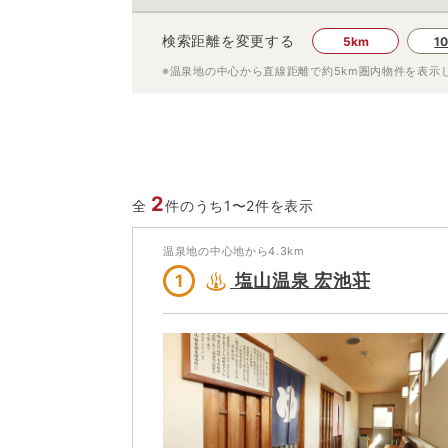
検索距離を変更する
5km
1
※温泉地の中心から直線距離で約
5km
圏内物件を表示
2
全
件のうち1〜2件を表示
温泉地の中心地から
4.3
km
塩山温泉 宏池荘
1