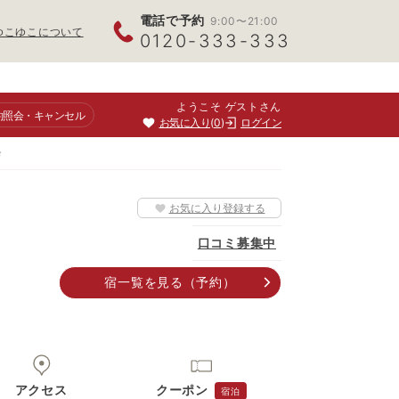
電話で予約
9:00〜21:00
ゆこゆこについて
0120-333-333
ようこそ ゲストさん
約照会
・キャンセル
お気に入り
0
ログイン
湯
お気に入り登録する
口コミ募集中
宿一覧
を見る
（予約）
アクセス
クーポン
宿泊