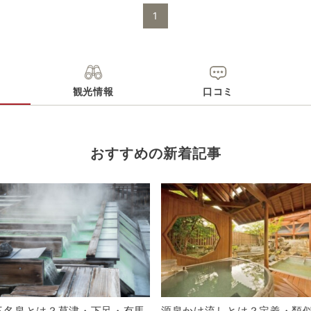
1
電話番号
0553333123
※ 掲載情報は変更になる場合があります。最新の内容はご利用前にご自
※ 料金情報は税込・税抜表記が混ざっております。正しい金額はご利用
観光情報
口コミ
おすすめの新着記事
三名泉とは？草津・下呂・有馬
源泉かけ流しとは？定義・類