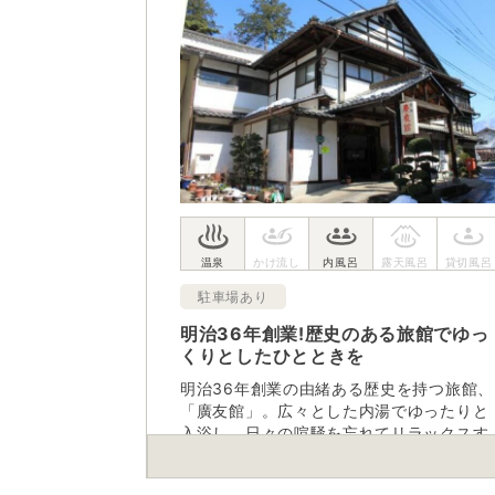
駐車場あり
明治36年創業!歴史のある旅館でゆっ
くりとしたひとときを
明治36年創業の由緒ある歴史を持つ旅館、
「廣友館」。広々とした内湯でゆったりと
入浴し、日々の喧騒を忘れてリラックスす
る時間を楽しむことができる。付近には名
刹恵林寺をはじめ、大菩薩峠、西沢渓谷な