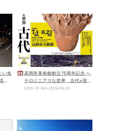
こい魚
高岡市美術館創立75周年記念 ヘ
流
テロジニアスな世界 古代×現代
－コレクションの競演－
2026-07-04〜2026-08-23