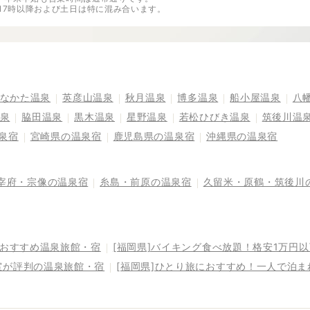
※17時以降および土日は特に混み合います。
なかた温泉
英彦山温泉
秋月温泉
博多温泉
船小屋温泉
八
泉
脇田温泉
黒木温泉
星野温泉
若松ひびき温泉
筑後川温
泉宿
宮崎県の温泉宿
鹿児島県の温泉宿
沖縄県の温泉宿
宰府・宗像の温泉宿
糸島・前原の温泉宿
久留米・原鶴・筑後川
るおすすめ温泉旅館・宿
[福岡県]バイキング食べ放題！格安1万円
室が評判の温泉旅館・宿
[福岡県]ひとり旅におすすめ！一人で泊