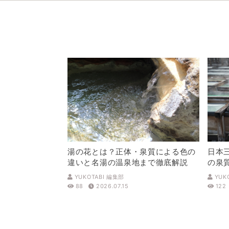
湯の花とは？正体・泉質による色の
日本
違いと名湯の温泉地まで徹底解説
の泉
解説
YUKOTABI 編集部
YUK
88
2026.07.15
122