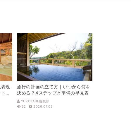
似表現
旅行の計画の立て方｜いつから何を
ットを
決める？4ステップと準備の早見表
YUKOTABI 編集部
62
2026.07.03