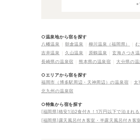
○温泉地から宿を探す
八幡温泉
朝倉温泉
柳川温泉（福岡県）
む
吉井温泉
久山温泉
原鶴温泉
玄海さつき温
長崎県の温泉宿
熊本県の温泉宿
大分県の温
○エリアから宿を探す
福岡市（博多駅周辺・天神周辺）の温泉宿
太
北九州の温泉宿
○特集から宿を探す
[福岡県]格安1泊2食付き！1万円以下で泊まれ
[福岡県]露天風呂付き客室・半露天風呂付き客