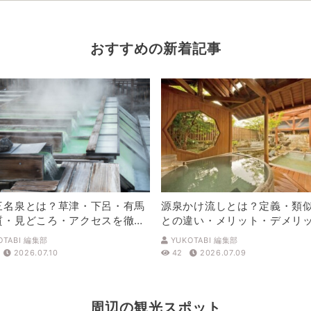
おすすめの新着記事
三名泉とは？草津・下呂・有馬
源泉かけ流しとは？定義・類
質・見どころ・アクセスを徹底
との違い・メリット・デメリ
解説
OTABI 編集部
YUKOTABI 編集部
2026.07.10
42
2026.07.09
周辺の観光スポット