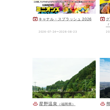
キャナル・スプラッシュ 2026
グ
『
周
2026-07-24〜2026-08-23
20
星野温泉
（福岡県）