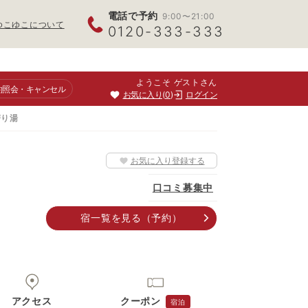
電話で予約
9:00〜21:00
ゆこゆこについて
0120-333-333
ようこそ ゲストさん
約照会
・キャンセル
お気に入り
0
ログイン
寄り湯
お気に入り登録する
口コミ募集中
宿一覧
を見る
（予約）
アクセス
クーポン
宿泊