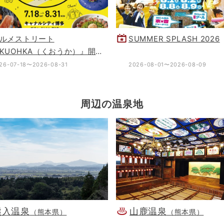
ルメストリート
SUMMER SPLASH 2026
KUOHKA（くおうか）』開業1
年！1st Anniversary Party
26-07-18〜2026-08-31
2026-08-01〜2026-08-09
周辺の温泉地
熊入温泉
山鹿温泉
（熊本県）
（熊本県）