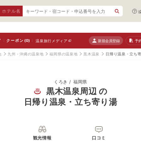
・ホテル名
ド
クーポン
(0)
新規会員登録
予
温泉旅行メディア
地
九州・沖縄の温泉地
福岡県の温泉地
黒木温泉
日帰り温泉・立ち
くろき
福岡県
黒木温泉周辺 の
日帰り温泉・立ち寄り湯
観光情報
口コミ