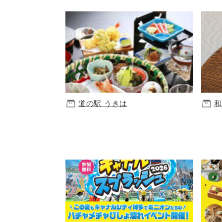
道の駅 うきは
和