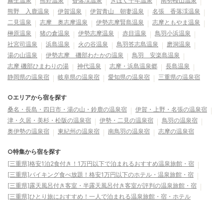
霧生温泉
熊野温泉
香落渓温泉
きほく千年温泉
南勢桜山温泉
熊野 入鹿温泉
伊賀温泉
伊賀青山 朝妻温泉
名張 香落渓温泉
二見温泉
志摩 奥志摩温泉
伊勢志摩賢島温泉
志摩ともやま温泉
榊原温泉
猪の倉温泉
伊勢志摩温泉
赤目温泉
鳥羽小浜温泉
社宮司温泉
浜島温泉
火の谷温泉
鳥羽答志島温泉
磨洞温泉
湯の山温泉
伊勢志摩 磯部わたかの温泉
鳥羽 安楽島温泉
志摩 磯部ひまわりの湯
神代温泉
志摩・浜島温泉郷
長島温泉
静岡県の温泉宿
岐阜県の温泉宿
愛知県の温泉宿
三重県の温泉宿
○エリアから宿を探す
桑名・長島・四日市・湯の山・鈴鹿の温泉宿
伊賀・上野・名張の温泉宿
津・久居・美杉・松阪の温泉宿
伊勢・二見の温泉宿
鳥羽の温泉宿
奥伊勢の温泉宿
東紀州の温泉宿
南鳥羽の温泉宿
志摩の温泉宿
○特集から宿を探す
[三重県]格安1泊2食付き！1万円以下で泊まれるおすすめ温泉旅館・宿
[三重県]バイキング食べ放題！格安1万円以下のホテル・温泉旅館・宿
[三重県]露天風呂付き客室・半露天風呂付き客室が評判の温泉旅館・宿
[三重県]ひとり旅におすすめ！一人で泊まれる温泉旅館・宿・ホテル