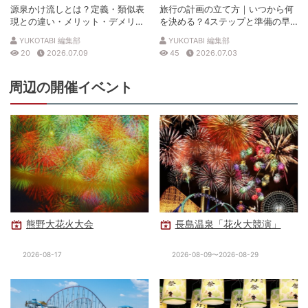
源泉かけ流しとは？定義・類似表
旅行の計画の立て方｜いつから何
現との違い・メリット・デメリッ
を決める？4ステップと準備の早
トを解説
見表
YUKOTABI 編集部
YUKOTABI 編集部
20
2026.07.09
45
2026.07.03
周辺の開催イベント
熊野大花火大会
長島温泉「花火大競演」
2026-08-17
2026-08-09〜2026-08-29