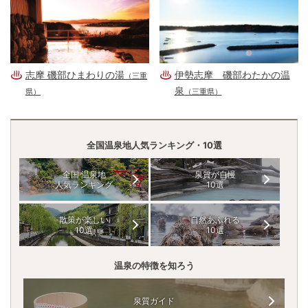
志摩 磯部ひまわりの湯
伊勢志摩 磯部わたかの温
（三重
泉
県）
（三重県）
全国温泉地人気ランキング・10選
全国 温泉地
泉質が自慢
人気ランキング
10選
散策が楽しい
自然あふれる
10選
10選
温泉の特徴を知ろう
泉質ガイド