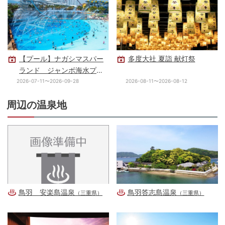
【プール】ナガシマスパー
多度大社 夏詣 献灯祭
ランド ジャンボ海水プー
ル
2026-07-11〜2026-09-28
2026-08-11〜2026-08-12
周辺の温泉地
鳥羽 安楽島温泉
鳥羽答志島温泉
（三重県）
（三重県）