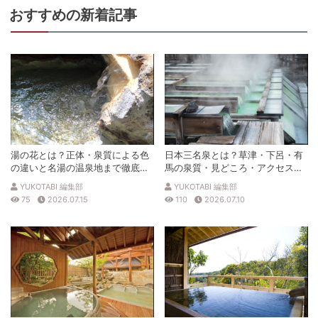
おすすめの新着記事
湯の花とは？正体・泉質による色
日本三名泉とは？草津・下呂・有
の違いと名湯の温泉地まで徹底解
馬の泉質・見どころ・アクセスを
説
徹底解説
YUKOTABI 編集部
YUKOTABI 編集部
75
2026.07.15
110
2026.07.10