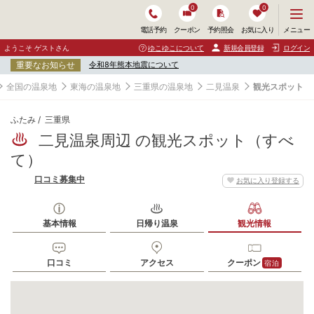
0
0
メ
メニュー
電話予約
クーポン
予約照会
お気に入り
ニ
ュ
ようこそ ゲストさん
ゆこゆこについて
新規会員登録
ログイン
ー
重要なお知らせ
令和8年熊本地震について
を
開
全国の温泉地
東海の温泉地
三重県の温泉地
二見温泉
観光スポット
く
ふたみ
三重県
二見温泉周辺 の観光スポット（すべ
て）
口コミ募集中
お気に入り登録する
基本情報
日帰り温泉
観光情報
口コミ
アクセス
クーポン
宿泊