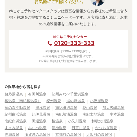
お気軽にご相談ください。
ゆこゆこ予約センタースタッフは豊富な情報からお客様のご希望に合う
宿・施設をご提案するコミュニケーターです。お客様に寄り添い、お求
めの施設情報をご案内いたします。
ゆこゆこ予約センター
0120-333-333
※年中無休（9:00～21:00受付）。
年末年始も営業時間は通常通りです。
※17時以降および土日は特に混み合います。
○温泉地から宿を探す
藤乃湯温泉
有田川温泉
紀州みなべ千里浜温泉
椿温泉（南紀椿温泉）
紀州温泉
湯の峰温泉
小阪屋温泉
藤の森不動温泉
湯浅温泉
南紀田辺温泉
花山温泉
加太淡嶋温泉
紀州白浜温泉
紀伊見温泉
南紀勝浦温泉
南紀太地温泉
串本温泉
南紀白浜温泉
田辺温泉
椿温泉
小又川温泉
和歌の浦温泉
すさみ温泉
みなべ温泉
龍神温泉
日置川温泉
かつらぎ温泉
渡瀬温泉
滋賀県の温泉宿
京都府の温泉宿
大阪府の温泉宿