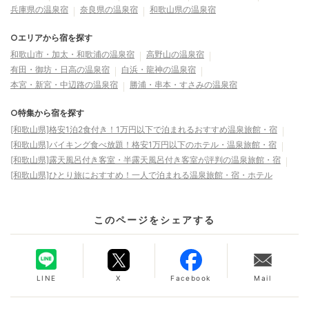
兵庫県の温泉宿
奈良県の温泉宿
和歌山県の温泉宿
○エリアから宿を探す
和歌山市・加太・和歌浦の温泉宿
高野山の温泉宿
有田・御坊・日高の温泉宿
白浜・龍神の温泉宿
本宮・新宮・中辺路の温泉宿
勝浦・串本・すさみの温泉宿
○特集から宿を探す
[和歌山県]格安1泊2食付き！1万円以下で泊まれるおすすめ温泉旅館・宿
[和歌山県]バイキング食べ放題！格安1万円以下のホテル・温泉旅館・宿
[和歌山県]露天風呂付き客室・半露天風呂付き客室が評判の温泉旅館・宿
[和歌山県]ひとり旅におすすめ！一人で泊まれる温泉旅館・宿・ホテル
このページをシェアする
LINE
X
Facebook
Mail