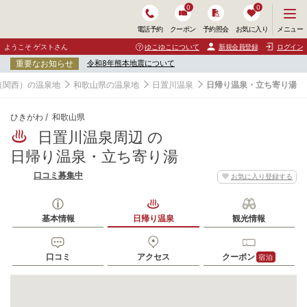
0
0
メ
メニュー
電話予約
クーポン
予約照会
お気に入り
ニ
ュ
ようこそ ゲストさん
ゆこゆこについて
新規会員登録
ログイン
ー
重要なお知らせ
令和8年熊本地震について
を
開
（関西）の温泉地
和歌山県の温泉地
日置川温泉
日帰り温泉・立ち寄り湯
く
ひきがわ
和歌山県
日置川温泉周辺 の
日帰り温泉・立ち寄り湯
口コミ募集中
お気に入り登録する
基本情報
日帰り温泉
観光情報
口コミ
アクセス
クーポン
宿泊