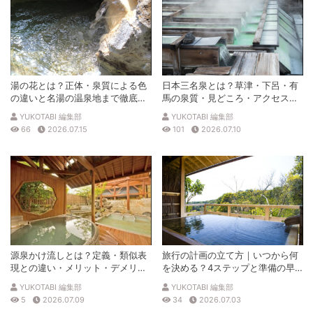
湯の花とは？正体・泉質による色
日本三名泉とは？草津・下呂・有
の違いと名湯の温泉地まで徹底解
馬の泉質・見どころ・アクセスを
説
徹底解説
YUKOTABI 編集部
YUKOTABI 編集部
66
2026.07.15
101
2026.07.10
源泉かけ流しとは？定義・類似表
旅行の計画の立て方｜いつから何
現との違い・メリット・デメリッ
を決める？4ステップと準備の早
トを解説
見表
YUKOTABI 編集部
YUKOTABI 編集部
5
2026.07.09
34
2026.07.03