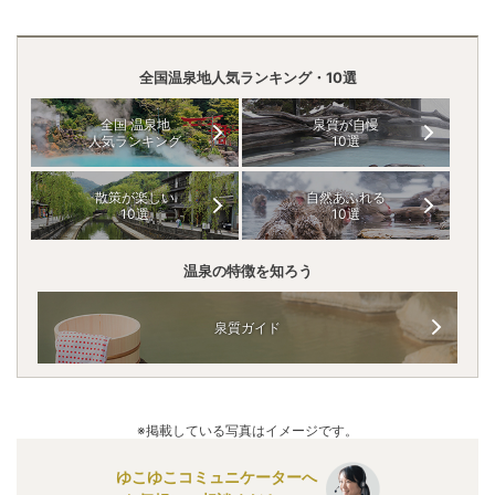
全国温泉地人気ランキング・10選
全国 温泉地
泉質が自慢
人気ランキング
10選
散策が楽しい
自然あふれる
10選
10選
温泉の特徴を知ろう
泉質ガイド
※掲載している写真はイメージです。
ゆこゆこコミュニケーターへ