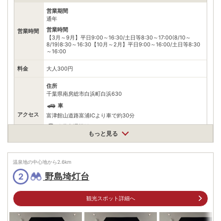
営業期間
通年
営業時間
営業時間
【3月～9月】平日9:00～16:30/土日等8:30～17:00(8/10～
8/19)8:30～16:30【10月～2月】平日9:00～16:00/土日等8:30
～16:00
料金
大人300円
住所
千葉県南房総市白浜町白浜630
車
アクセス
富津館山道路富浦ICより車で約30分
公共交通機関
もっと見る
JR内房線館山駅下車 館山駅 日東バス 野島埼灯台口下車 徒歩約
10分
駐車場
無料（30台）
温泉地の中心地から
2.6
km
野島埼灯台
2
電話番号
0433010118
※ 掲載情報は変更になる場合があります。最新の内容はご利用前にご自身でお
観光スポット詳細へ
問合せください。
※ 料金情報は税込・税抜表記が混ざっております。正しい金額はご利用前にご
自身でお問合せください。