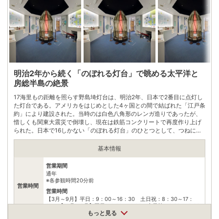
明治2年から続く「のぼれる灯台」で眺める太平洋と
房総半島の絶景
17海里もの距離を照らす野島埼灯台は、明治2年、日本で2番目に点灯し
た灯台である。アメリカをはじめとした4ヶ国との間で結ばれた「江戸条
約」により建設された。当時のは白色八角形のレンガ造りであったが、
惜しくも関東大震災で倒壊し、現在は鉄筋コンクリートで再度作り上げ
られた。日本で16しかない「のぼれる灯台」のひとつとして、つねに多
くの参観者を集めている。灯台から眺める太平洋、踊り場から見える房
総半島はただただ見事、絶景の一言だ。
基本情報
営業期間
通年
※各参観時間20分前
営業時間
営業時間
【3月～9月】平日：9：00～16：30 土日祝：8：30～17：
00 【10月～2月】平日：9:00～16:00 土日等：8:30～16:00
もっと見る