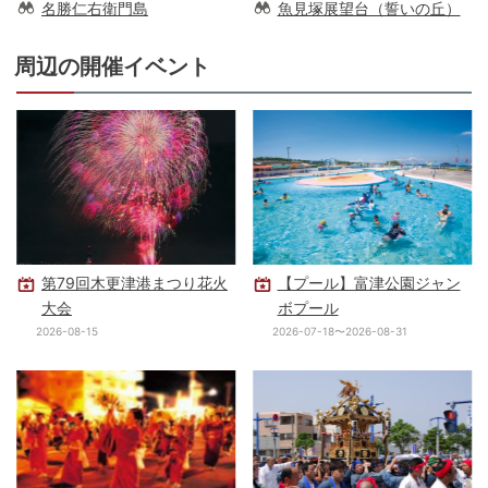
名勝仁右衛門島
魚見塚展望台（誓いの丘）
周辺の開催イベント
第79回木更津港まつり花火
【プール】富津公園ジャン
大会
ボプール
2026-08-15
2026-07-18〜2026-08-31