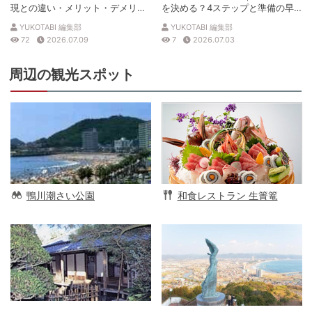
現との違い・メリット・デメリッ
を決める？4ステップと準備の早
トを解説
見表
YUKOTABI 編集部
YUKOTABI 編集部
72
2026.07.09
7
2026.07.03
周辺の観光スポット
鴨川潮さい公園
和食レストラン 生簀篭