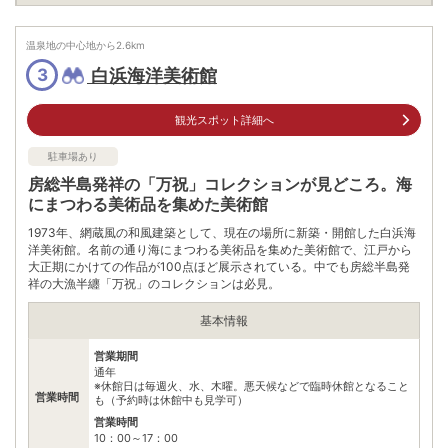
中学生以上：300円
料金
※小学生以下および障がい者と介助者1名は無料
温泉地の中心地から
2.6
km
住所
白浜海洋美術館
3
千葉県南房総市白浜町白浜630
車
富津館山道路富浦I.Cより県道86号へ→国道410号を経由し約30
観光スポット詳細へ
分
アクセス
公共交通機関
駐車場あり
館山駅より日東バス乗車→野島埼灯台口下車（約35分）→徒歩
房総半島発祥の「万祝」コレクションが見どころ。海
約10分／館山駅よりJRバス関東乗車→野島埼灯台口下車（約50
にまつわる美術品を集めた美術館
分）→徒歩約10分／千倉駅よりバス乗車→安房白浜駅（約30
分）→徒歩20分
1973年、網蔵風の和風建築として、現在の場所に新築・開館した白浜海
洋美術館。名前の通り海にまつわる美術品を集めた美術館で、江戸から
情報なし
駐車場
※駐車場なし、但し付近に観光用の駐車場（無料）がございます
大正期にかけての作品が100点ほど展示されている。中でも房総半島発
ので、そちらを利用していただければ、灯台まで徒歩5分程度
祥の大漁半纏「万祝」のコレクションは必見。
0470383231
基本情報
電話番号
※電話番号先：野島埼支所
営業期間
※ 掲載情報は変更になる場合があります。最新の内容はご利用前にご自身でお
通年
問合せください。
※休館日は毎週火、水、木曜。悪天候などで臨時休館となること
※ 料金情報は税込・税抜表記が混ざっております。正しい金額はご利用前にご
営業時間
も（予約時は休館中も見学可）
自身でお問合せください。
営業時間
10：00～17：00