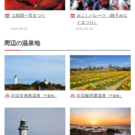
上総国一宮まつり
みこしパレード（銚子みな
とまつり）
2026-09-05
2026-08-09
周辺の温泉地
白浜女来島温泉
白浜飯田屋温泉
（千葉県）
（千葉県）