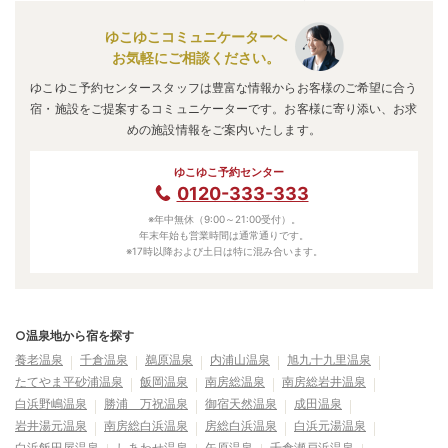
ゆこゆこコミュニケーターへ
お気軽にご相談ください。
ゆこゆこ予約センタースタッフは豊富な情報からお客様のご希望に合う
宿・施設をご提案するコミュニケーターです。お客様に寄り添い、お求
めの施設情報をご案内いたします。
ゆこゆこ予約センター
0120-333-333
※年中無休（9:00～21:00受付）。
年末年始も営業時間は通常通りです。
※17時以降および土日は特に混み合います。
○温泉地から宿を探す
養老温泉
千倉温泉
鵜原温泉
内浦山温泉
旭九十九里温泉
たてやま平砂浦温泉
飯岡温泉
南房総温泉
南房総岩井温泉
白浜野嶋温泉
勝浦 万祝温泉
御宿天然温泉
成田温泉
岩井湯元温泉
南房総白浜温泉
房総白浜温泉
白浜元湯温泉
白浜飯田屋温泉
しあわせ温泉
矢原温泉
千倉瀬戸浜温泉