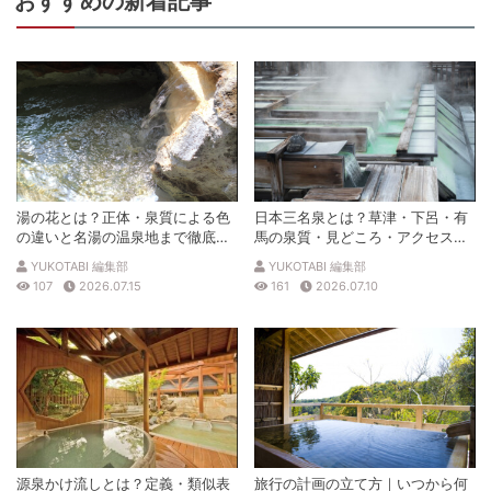
おすすめの新着記事
湯の花とは？正体・泉質による色
日本三名泉とは？草津・下呂・有
の違いと名湯の温泉地まで徹底解
馬の泉質・見どころ・アクセスを
説
徹底解説
YUKOTABI 編集部
YUKOTABI 編集部
107
2026.07.15
161
2026.07.10
源泉かけ流しとは？定義・類似表
旅行の計画の立て方｜いつから何