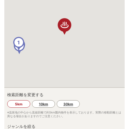
1
3
2
検索距離を変更する
5km
10km
30km
※温泉地の中心から直線距離で約
5km
圏内物件を表示しております。実際の移動距離とは
異なる場合がありますのでご注意ください。
ジャンルを絞る