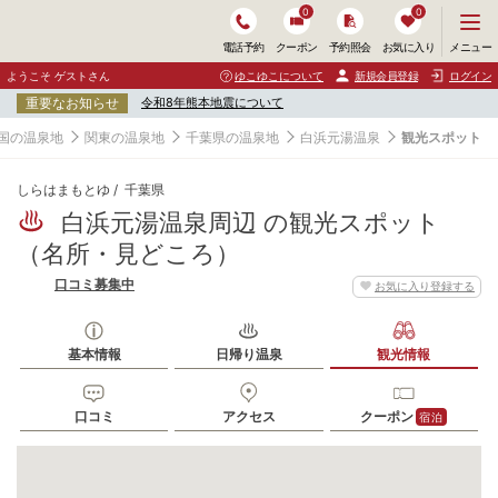
0
0
メ
メニュー
電話予約
クーポン
予約照会
お気に入り
ニ
ュ
ようこそ ゲストさん
ゆこゆこについて
新規会員登録
ログイン
ー
重要なお知らせ
令和8年熊本地震について
を
開
国の温泉地
関東の温泉地
千葉県の温泉地
白浜元湯温泉
観光スポット
く
しらはまもとゆ
千葉県
白浜元湯温泉周辺 の観光スポット
（名所・見どころ）
口コミ募集中
お気に入り登録する
基本情報
日帰り温泉
観光情報
口コミ
アクセス
クーポン
宿泊