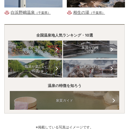
白浜野嶋温泉
相生の湯
（千葉県）
（千葉県）
全国温泉地人気ランキング・10選
全国 温泉地
泉質が自慢
人気ランキング
10選
散策が楽しい
自然あふれる
10選
10選
温泉の特徴を知ろう
泉質ガイド
※掲載している写真はイメージです。