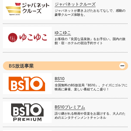
ジャパネットクルーズ
ジャパネットが磨き上げたおもてなしで、感動の
豪華クルーズ体験を。
ゆこゆこ
お客様の『良質な温泉旅』をお手伝い。国内の旅
館・宿・ホテルの宿泊予約サイト
BS放送事業
BS10
全国無料のBS放送局『BS10』。クイズにゴルフに
映画に麻雀、楽しい番組てんこ盛り！
BS10プレミアム
語り継がれる映画や音楽をお届けする、大人のた
めのエンタテインメントチャンネル