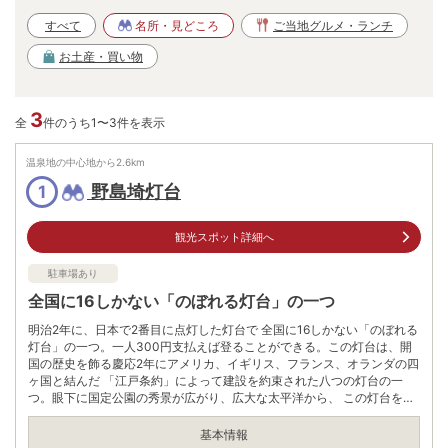
すべて
名所・見どころ
ご当地グルメ・ランチ
お土産・買い物
3
全
件のうち1〜3件を表示
温泉地の中心地から
2.6
km
野島埼灯台
1
観光スポット詳細へ
駐車場あり
全国に16しかない「のぼれる灯台」の一つ
明治2年に、日本で2番目に点灯した灯台で 全国に16しかない「のぼれる
灯台」の一つ。一人300円支払えば登ることができる。この灯台は、開
国の歴史を飾る慶応2年にアメリカ、イギリス、フランス、オランダの四
ヶ国と結んだ 「江戸条約」によって建設を約束された八つの灯台の一
つ。眼下に国定公園の秀景が広がり、広大な太平洋から、 この灯台を目
指し東京湾に入る大型船の列を見ることができる。
基本情報