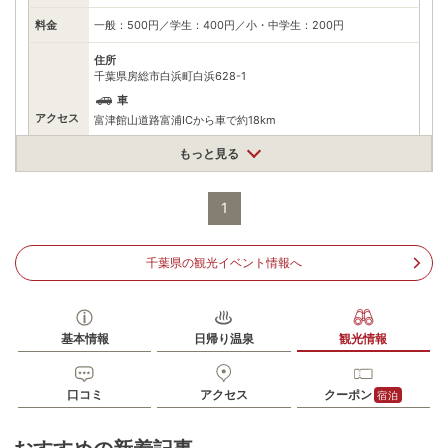
料金
一般：500円／学生：400円／小・中学生：200円
住所
千葉県房総市白浜町白浜628-1
車
アクセス
富津館山道路富浦ICから車で約18km
公共交通機関
もっと見る
JR内房線館山駅から路線バス（安房白浜行き）に乗り、バス停
「野島埼灯台入口」から徒歩約10分
1
駐車場
無料（3台）
電話番号
0470384551
千葉県の観光イベント情報へ
※ 掲載情報は変更になる場合があります。最新の内容はご利用前にご自身でお
問合せください。
※ 料金情報は税込・税抜表記が混ざっております。正しい金額はご利用前にご
自身でお問合せください。
基本情報
日帰り温泉
観光情報
口コミ
アクセス
クーポン
宿泊