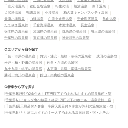
千倉元湯温泉
鋸山金谷温泉
相生の湯
勝浦温泉
白子温泉
犬吠埼温泉
鴨川温泉
小湊温泉
柏の葉キャンパスシティ温泉
天津小湊温泉
白浜温泉
白浜女来島温泉
千倉海底温泉
亀山温泉
たてやま温泉郷
千倉海岸温泉
木更津温泉
長生温泉
栃木県の温泉宿
茨城県の温泉宿
群馬県の温泉宿
埼玉県の温泉宿
千葉県の温泉宿
東京都の温泉宿
神奈川県の温泉宿
○エリアから宿を探す
千葉・市原の温泉宿
舞浜・浦安・船橋・幕張の温泉宿
成田の温泉宿
松戸・柏・野田の温泉宿
佐倉・八街の温泉宿
九十九里・銚子の温泉宿
木更津・君津・富津の温泉宿
勝浦・鴨川の温泉宿
館山・南房総の温泉宿
○特集から宿を探す
[千葉県]格安1泊2食付き！1万円以下で泊まれるおすすめ温泉旅館・宿
[千葉県]バイキング食べ放題！格安1万円以下のホテル・温泉旅館・宿
[千葉県]露天風呂付き客室・半露天風呂付き客室が評判の温泉旅館・宿
[千葉県]ひとり旅におすすめ！一人で泊まれる温泉旅館・宿・ホテル