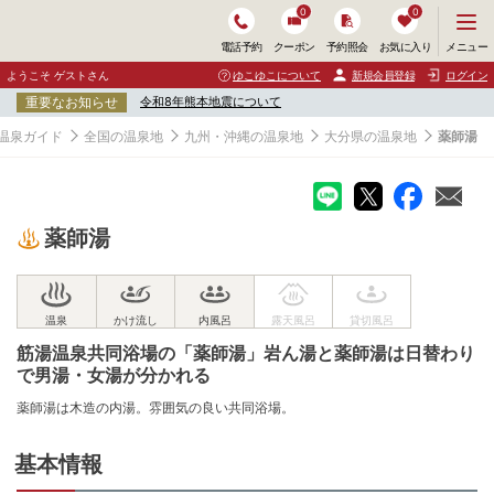
0
0
メ
メニュー
電話予約
クーポン
予約照会
お気に入り
ニ
ュ
ようこそ ゲストさん
ゆこゆこについて
新規会員登録
ログイン
ー
重要なお知らせ
令和8年熊本地震について
を
開
温泉ガイド
全国の温泉地
九州・沖縄の温泉地
大分県の温泉地
薬師湯
く
薬師湯
筋湯温泉共同浴場の「薬師湯」岩ん湯と薬師湯は日替わり
で男湯・女湯が分かれる
薬師湯は木造の内湯。雰囲気の良い共同浴場。
基本情報