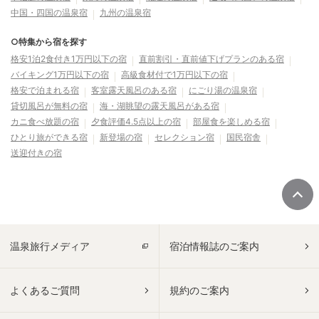
中国・四国の温泉宿
九州の温泉宿
○特集から宿を探す
格安1泊2食付き1万円以下の宿
直前割引・直前値下げプランのある宿
バイキング1万円以下の宿
高級食材付で1万円以下の宿
格安で泊まれる宿
客室露天風呂のある宿
にごり湯の温泉宿
貸切風呂が無料の宿
海・湖眺望の露天風呂がある宿
カニ食べ放題の宿
夕食評価4.5点以上の宿
部屋食を楽しめる宿
ひとり旅ができる宿
新登場の宿
セレクション宿
国民宿舎
送迎付きの宿
温泉旅行メディア
宿泊情報誌のご案内
よくあるご質問
規約のご案内