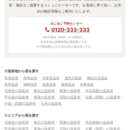
宿・施設をご提案するコミュニケーターです。お客様に寄り添い、お求
めの施設情報をご案内いたします。
ゆこゆこ予約センター
0120-333-333
※年中無休（9:00～21:00受付）。
年末年始も営業時間は通常通りです。
※17時以降および土日は特に混み合います。
○温泉地から宿を探す
草津温泉
熱海温泉
伊香保温泉
鬼怒川温泉
南紀白浜温泉
有馬温泉
城崎温泉
道後温泉
昼神温泉
伊東温泉
北海道の温泉地
東北の温泉地
関東の温泉地
伊豆箱根の温泉地
甲信越の温泉地
東海の温泉地
北陸の温泉地
近畿（関西）の温泉地
中国・四国の温泉地
九州の温泉地
○エリアから宿を探す
北海道の温泉宿
東北の温泉宿
関東の温泉宿
伊豆箱根の温泉宿
甲信越の温泉宿
東海の温泉宿
北陸の温泉宿
近畿（関西）の温泉宿