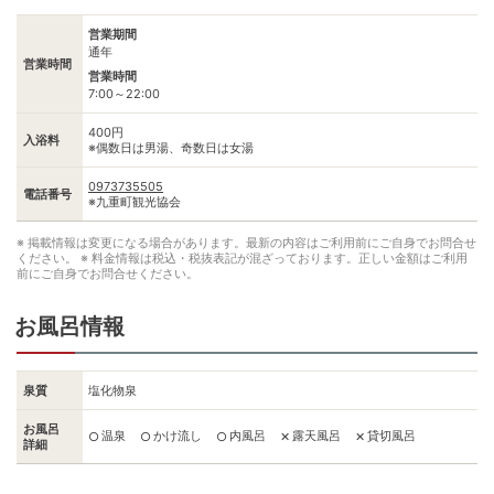
営業期間
通年
営業時間
営業時間
7:00～22:00
400円
入浴料
※偶数日は男湯、奇数日は女湯
0973735505
電話番号
※九重町観光協会
※ 掲載情報は変更になる場合があります。最新の内容はご利用前にご自身でお問合せ
ください。
※ 料金情報は税込・税抜表記が混ざっております。正しい金額はご利用
前にご自身でお問合せください。
お風呂情報
泉質
塩化物泉
お風呂
温泉
かけ流し
内風呂
露天風呂
貸切風呂
○
○
○
✕
✕
詳細