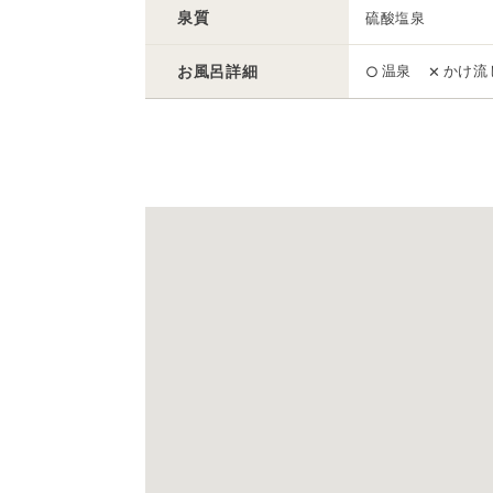
泉質
硫酸塩泉
お風呂
詳細
温泉
かけ流
○
✕