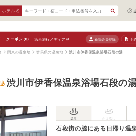
・ホテル名
ド
クーポン
(0)
新規会員登録
予
温泉旅行メディア
地
関東の温泉地
群馬県の温泉地
渋川市伊香保温泉浴場石段の湯
渋川市伊香保温泉浴場石段の
石段街の脇にある日帰り温