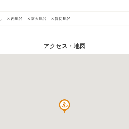
し
内風呂
露天風呂
貸切風呂
✕
✕
✕
アクセス・地図