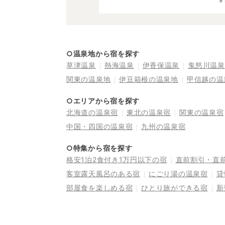
○温泉地から宿を探す
草津温泉
熱海温泉
伊香保温泉
鬼怒川温泉
関東の温泉地
伊豆箱根の温泉地
甲信越の温
○エリアから宿を探す
北海道の温泉宿
東北の温泉宿
関東の温泉宿
中国・四国の温泉宿
九州の温泉宿
○特集から宿を探す
格安1泊2食付き1万円以下の宿
直前割引・直
客室露天風呂のある宿
にごり湯の温泉宿
貸
部屋食を楽しめる宿
ひとり旅ができる宿
新