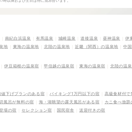
※17時以降および土日は特に混み合います。
南紀白浜温泉
有馬温泉
城崎温泉
道後温泉
昼神温泉
伊
泉地
東海の温泉地
北陸の温泉地
近畿（関西）の温泉地
中国
伊豆箱根の温泉宿
甲信越の温泉宿
東海の温泉宿
北陸の温泉
前値下げプランのある宿
バイキング1万円以下の宿
高級食材付で
切風呂が無料の宿
海・湖眺望の露天風呂がある宿
カニ食べ放題
登場の宿
セレクション宿
国民宿舎
送迎付きの宿