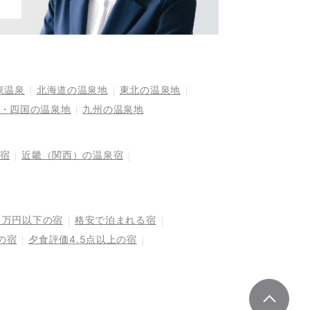
東温泉
北海道の温泉地
東北の温泉地
・四国の温泉地
九州の温泉地
宿
近畿（関西）の温泉宿
1万円以下の宿
格安で泊まれる宿
の宿
夕食評価4.5点以上の宿