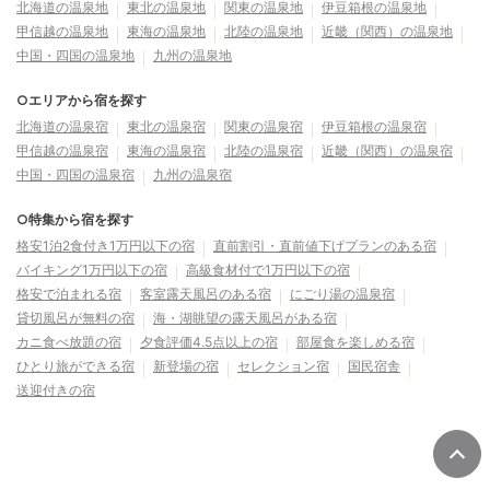
北海道の温泉地
東北の温泉地
関東の温泉地
伊豆箱根の温泉地
甲信越の温泉地
東海の温泉地
北陸の温泉地
近畿（関西）の温泉地
中国・四国の温泉地
九州の温泉地
○エリアから宿を探す
北海道の温泉宿
東北の温泉宿
関東の温泉宿
伊豆箱根の温泉宿
甲信越の温泉宿
東海の温泉宿
北陸の温泉宿
近畿（関西）の温泉宿
中国・四国の温泉宿
九州の温泉宿
○特集から宿を探す
格安1泊2食付き1万円以下の宿
直前割引・直前値下げプランのある宿
バイキング1万円以下の宿
高級食材付で1万円以下の宿
格安で泊まれる宿
客室露天風呂のある宿
にごり湯の温泉宿
貸切風呂が無料の宿
海・湖眺望の露天風呂がある宿
カニ食べ放題の宿
夕食評価4.5点以上の宿
部屋食を楽しめる宿
ひとり旅ができる宿
新登場の宿
セレクション宿
国民宿舎
送迎付きの宿