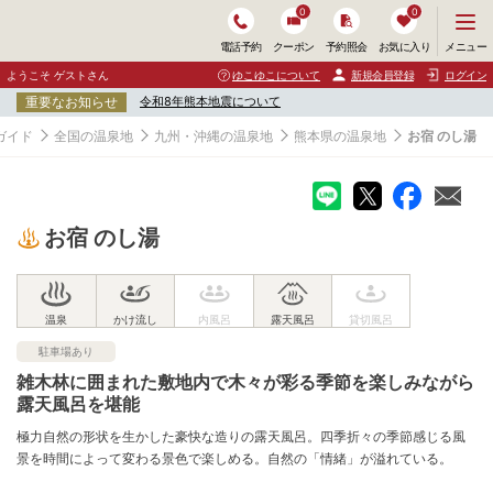
0
0
メ
メニュー
電話予約
クーポン
予約照会
お気に入り
ニ
ュ
ようこそ ゲストさん
ゆこゆこについて
新規会員登録
ログイン
ー
重要なお知らせ
令和8年熊本地震について
を
開
ガイド
全国の温泉地
九州・沖縄の温泉地
熊本県の温泉地
お宿 のし湯
く
お宿 のし湯
駐車場あり
雑木林に囲まれた敷地内で木々が彩る季節を楽しみながら
露天風呂を堪能
極力自然の形状を生かした豪快な造りの露天風呂。四季折々の季節感じる風
景を時間によって変わる景色で楽しめる。自然の「情緒」が溢れている。