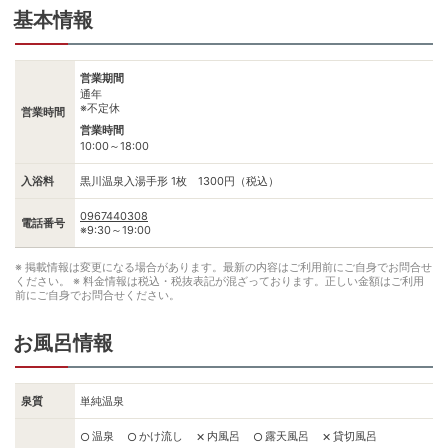
基本情報
営業期間
通年
※不定休
営業時間
営業時間
10:00～18:00
入浴料
黒川温泉入湯手形 1枚 1300円（税込）
0967440308
電話番号
※9:30～19:00
※ 掲載情報は変更になる場合があります。最新の内容はご利用前にご自身でお問合せ
ください。
※ 料金情報は税込・税抜表記が混ざっております。正しい金額はご利用
前にご自身でお問合せください。
お風呂情報
泉質
単純温泉
温泉
かけ流し
内風呂
露天風呂
貸切風呂
○
○
✕
○
✕