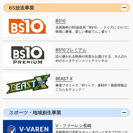
BS放送事業
BS10
全国無料のBS放送局『BS10』。クイズにゴルフに
映画に麻雀、楽しい番組てんこ盛り！
BS10プレミアム
語り継がれる映画や音楽をお届けする、大人のた
めのエンタテインメントチャンネル
BEAST X
麻雀プロリーグ「Mリーグ」参戦中！最新情報は
こちらをチェック！
スポーツ・地域創生事業
V・ファーレン長崎
長崎県内21市町をホームタウンとするプロサッカ