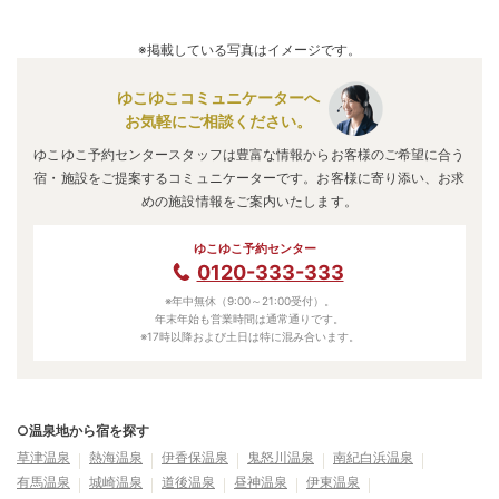
※掲載している写真はイメージです。
ゆこゆこコミュニケーターへ
お気軽にご相談ください。
ゆこゆこ予約センタースタッフは豊富な情報からお客様のご希望に合う
宿・施設をご提案するコミュニケーターです。お客様に寄り添い、お求
めの施設情報をご案内いたします。
ゆこゆこ予約センター
0120-333-333
※年中無休（9:00～21:00受付）。
年末年始も営業時間は通常通りです。
※17時以降および土日は特に混み合います。
○温泉地から宿を探す
草津温泉
熱海温泉
伊香保温泉
鬼怒川温泉
南紀白浜温泉
有馬温泉
城崎温泉
道後温泉
昼神温泉
伊東温泉