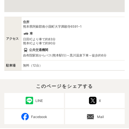
住所
熊本県阿蘇郡南小国町大字満願寺6591−1
車
アクセス
日田ICより車で約83分
熊本ICより車で約90分
公共交通機関
由布院駅前からバス(熊本駅行)～黒川温泉下車～徒歩約6分
駐車場
無料（12台）
このページをシェアする
LINE
X
Facebook
Mail