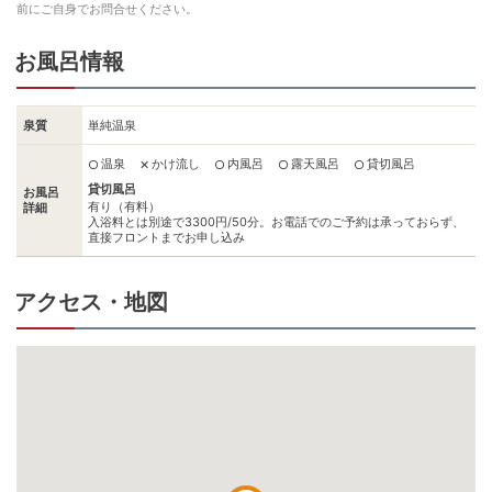
前にご自身でお問合せください。
お風呂情報
泉質
単純温泉
温泉
かけ流し
内風呂
露天風呂
貸切風呂
○
✕
○
○
○
貸切風呂
お風呂
有り（有料）
詳細
入浴料とは別途で3300円/50分。お電話でのご予約は承っておらず、
直接フロントまでお申し込み
アクセス・地図