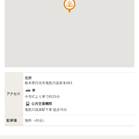
住所
栃木県日光市鬼怒川温泉滝483
車
アクセス
今市ICより車で約25分
公共交通機関
鬼怒川温泉駅下車 徒歩15分
駐車場
無料（40台）