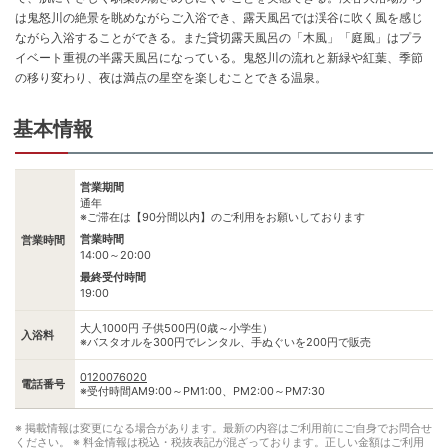
は鬼怒川の絶景を眺めながらご入浴でき、露天風呂では渓谷に吹く風を感じ
ながら入浴することができる。また貸切露天風呂の「木風」「庭風」はプラ
イベート重視の半露天風呂になっている。鬼怒川の流れと新緑や紅葉、季節
の移り変わり、夜は満点の星空を楽しむことできる温泉。
基本情報
営業期間
通年
※ご滞在は【90分間以内】のご利用をお願いしております
営業時間
営業時間
14:00～20:00
最終受付時間
19:00
大人1000円 子供500円(0歳～小学生）
入浴料
※バスタオルを300円でレンタル、手ぬぐいを200円で販売
0120076020
電話番号
※受付時間AM9:00～PM1:00、PM2:00～PM7:30
※ 掲載情報は変更になる場合があります。最新の内容はご利用前にご自身でお問合せ
ください。
※ 料金情報は税込・税抜表記が混ざっております。正しい金額はご利用