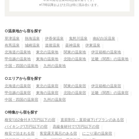
※17時以降および土日は特に混み合います。
○温泉地から宿を探す
草津温泉
熱海温泉
伊香保温泉
鬼怒川温泉
南紀白浜温泉
有馬温泉
城崎温泉
道後温泉
昼神温泉
伊東温泉
北海道の温泉地
東北の温泉地
関東の温泉地
伊豆箱根の温泉地
甲信越の温泉地
東海の温泉地
北陸の温泉地
近畿（関西）の温泉地
中国・四国の温泉地
九州の温泉地
○エリアから宿を探す
北海道の温泉宿
東北の温泉宿
関東の温泉宿
伊豆箱根の温泉宿
甲信越の温泉宿
東海の温泉宿
北陸の温泉宿
近畿（関西）の温泉宿
中国・四国の温泉宿
九州の温泉宿
○特集から宿を探す
格安1泊2食付き1万円以下の宿
直前割引・直前値下げプランのある宿
バイキング1万円以下の宿
高級食材付で1万円以下の宿
格安で泊まれる宿
客室露天風呂のある宿
にごり湯の温泉宿