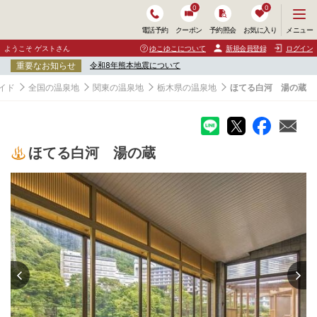
0
0
メ
メニュー
電話予約
クーポン
予約照会
お気に入り
ニ
ュ
ようこそ ゲストさん
ゆこゆこについて
新規会員登録
ログイン
ー
重要なお知らせ
令和8年熊本地震について
を
開
イド
全国の温泉地
関東の温泉地
栃木県の温泉地
ほてる白河 湯の蔵
く
ほてる白河 湯の蔵