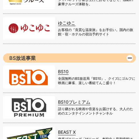
豪華クルーズ体験を。
ゆこゆこ
お客様の『良質な温泉旅』をお手伝い。国内の旅
館・宿・ホテルの宿泊予約サイト
BS放送事業
BS10
全国無料のBS放送局『BS10』。クイズにゴルフに
映画に麻雀、楽しい番組てんこ盛り！
BS10プレミアム
語り継がれる映画や音楽をお届けする、大人のた
めのエンタテインメントチャンネル
BEAST X