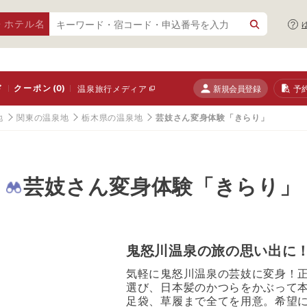
・ホテル名
ド
クーポン
(0)
新規会員登録
予
温泉旅行メディア
地
関東の温泉地
栃木県の温泉地
芸妓さん変身体験「きらり」
芸妓さん変身体験「きらり」
鬼怒川温泉の旅の思い出に
気軽に鬼怒川温泉の芸妓に変身！
選び、日本髪のかつらをかぶって
足袋、草履まで全てを用意。希望