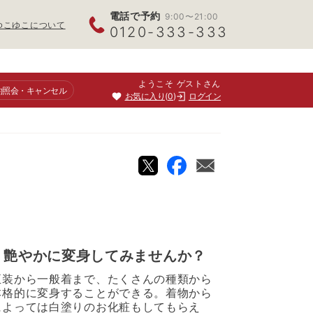
電話で予約
9:00〜21:00
ゆこゆこについて
0120-333-333
ようこそ ゲストさん
約照会
・キャンセル
お気に入り
0
ログイン
！艶やかに変身してみませんか？
正装から一般着まで、たくさんの種類から
本格的に変身することができる。着物から
によっては白塗りのお化粧もしてもらえ