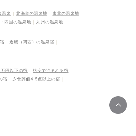
東温泉
北海道の温泉地
東北の温泉地
・四国の温泉地
九州の温泉地
宿
近畿（関西）の温泉宿
1万円以下の宿
格安で泊まれる宿
の宿
夕食評価4.5点以上の宿