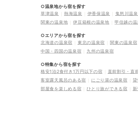
○温泉地から宿を探す
草津温泉
熱海温泉
伊香保温泉
鬼怒川温泉
関東の温泉地
伊豆箱根の温泉地
甲信越の温
○エリアから宿を探す
北海道の温泉宿
東北の温泉宿
関東の温泉宿
中国・四国の温泉宿
九州の温泉宿
○特集から宿を探す
格安1泊2食付き1万円以下の宿
直前割引・直
客室露天風呂のある宿
にごり湯の温泉宿
貸
部屋食を楽しめる宿
ひとり旅ができる宿
新