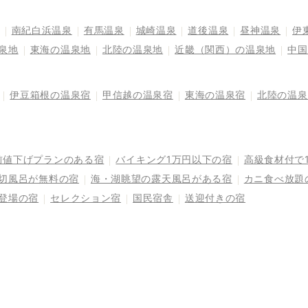
南紀白浜温泉
有馬温泉
城崎温泉
道後温泉
昼神温泉
伊
泉地
東海の温泉地
北陸の温泉地
近畿（関西）の温泉地
中国
伊豆箱根の温泉宿
甲信越の温泉宿
東海の温泉宿
北陸の温泉
前値下げプランのある宿
バイキング1万円以下の宿
高級食材付で
切風呂が無料の宿
海・湖眺望の露天風呂がある宿
カニ食べ放題
登場の宿
セレクション宿
国民宿舎
送迎付きの宿