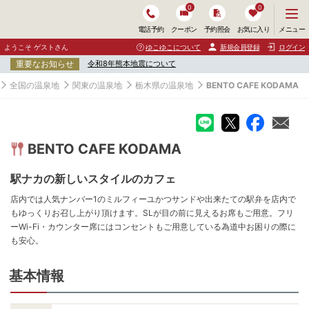
0
0
メ
メニュー
電話予約
クーポン
予約照会
お気に入り
ニ
ュ
ようこそ ゲストさん
ゆこゆこについて
新規会員登録
ログイン
ー
重要なお知らせ
令和8年熊本地震について
を
開
全国の温泉地
関東の温泉地
栃木県の温泉地
BENTO CAFE KODAMA
く
BENTO CAFE KODAMA
駅ナカの新しいスタイルのカフェ
店内では人気ナンバー1のミルフィーユかつサンドや出来たての駅弁を店内で
もゆっくりお召し上がり頂けます。SLが目の前に見えるお席もご用意。フリ
ーWi-Fi・カウンター席にはコンセントもご用意している為道中お困りの際に
も安心。
基本情報