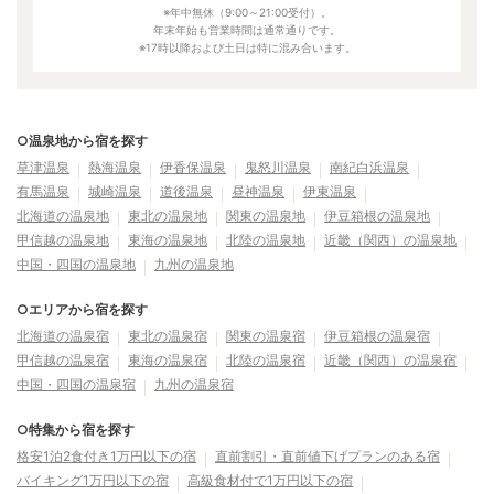
※年中無休（9:00～21:00受付）。
年末年始も営業時間は通常通りです。
※17時以降および土日は特に混み合います。
○温泉地から宿を探す
草津温泉
熱海温泉
伊香保温泉
鬼怒川温泉
南紀白浜温泉
有馬温泉
城崎温泉
道後温泉
昼神温泉
伊東温泉
北海道の温泉地
東北の温泉地
関東の温泉地
伊豆箱根の温泉地
甲信越の温泉地
東海の温泉地
北陸の温泉地
近畿（関西）の温泉地
中国・四国の温泉地
九州の温泉地
○エリアから宿を探す
北海道の温泉宿
東北の温泉宿
関東の温泉宿
伊豆箱根の温泉宿
甲信越の温泉宿
東海の温泉宿
北陸の温泉宿
近畿（関西）の温泉宿
中国・四国の温泉宿
九州の温泉宿
○特集から宿を探す
格安1泊2食付き1万円以下の宿
直前割引・直前値下げプランのある宿
バイキング1万円以下の宿
高級食材付で1万円以下の宿