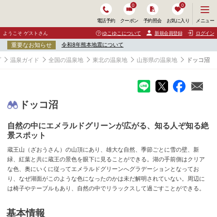
0
0
メ
メニュー
電話予約
クーポン
予約照会
お気に入り
ニ
ュ
ようこそ ゲストさん
ゆこゆこについて
新規会員登録
ログイン
ー
重要なお知らせ
令和8年熊本地震について
を
開
プ
温泉ガイド
全国の温泉地
東北の温泉地
山形県の温泉地
ドッコ沼
く
ドッコ沼
自然の中にエメラルドグリーンが広がる、知る人ぞ知る絶
景スポット
蔵王山（ざおうさん）の山頂にあり、雄大な自然、季節ごとに雪の壁、新
緑、紅葉と共に蔵王の景色を眼下に見ることができる。湖の手前側はクリア
な色、奥にいくに従ってエメラルドグリーンへグラデーションとなってお
り、なぜ湖面がこのような色になったのかは未だ解明されていない。周辺に
は椅子やテーブルもあり、自然の中でリラックスして過ごすことができる。
基本情報