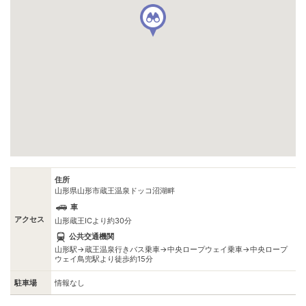
住所
山形県山形市蔵王温泉ドッコ沼湖畔
車
アクセス
山形蔵王ICより約30分
公共交通機関
山形駅→蔵王温泉行きバス乗車→中央ロープウェイ乗車→中央ロープ
ウェイ鳥兜駅より徒歩約15分
駐車場
情報なし