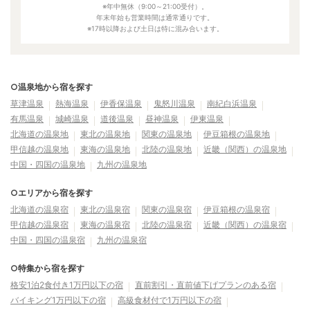
※年中無休（9:00～21:00受付）。
年末年始も営業時間は通常通りです。
※17時以降および土日は特に混み合います。
○温泉地から宿を探す
草津温泉
熱海温泉
伊香保温泉
鬼怒川温泉
南紀白浜温泉
有馬温泉
城崎温泉
道後温泉
昼神温泉
伊東温泉
北海道の温泉地
東北の温泉地
関東の温泉地
伊豆箱根の温泉地
甲信越の温泉地
東海の温泉地
北陸の温泉地
近畿（関西）の温泉地
中国・四国の温泉地
九州の温泉地
○エリアから宿を探す
北海道の温泉宿
東北の温泉宿
関東の温泉宿
伊豆箱根の温泉宿
甲信越の温泉宿
東海の温泉宿
北陸の温泉宿
近畿（関西）の温泉宿
中国・四国の温泉宿
九州の温泉宿
○特集から宿を探す
格安1泊2食付き1万円以下の宿
直前割引・直前値下げプランのある宿
バイキング1万円以下の宿
高級食材付で1万円以下の宿