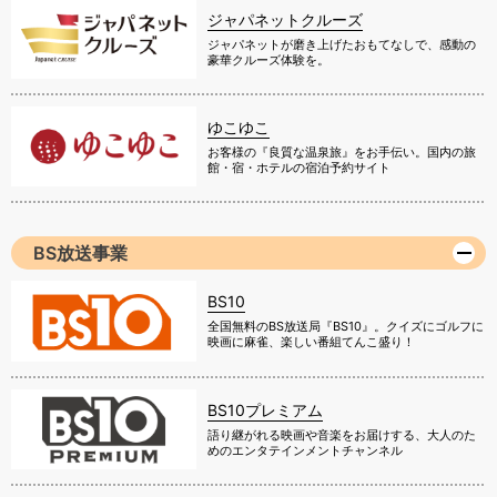
ジャパネットクルーズ
ジャパネットが磨き上げたおもてなしで、感動の
豪華クルーズ体験を。
ゆこゆこ
お客様の『良質な温泉旅』をお手伝い。国内の旅
館・宿・ホテルの宿泊予約サイト
BS放送事業
BS10
全国無料のBS放送局『BS10』。クイズにゴルフに
映画に麻雀、楽しい番組てんこ盛り！
BS10プレミアム
語り継がれる映画や音楽をお届けする、大人のた
めのエンタテインメントチャンネル