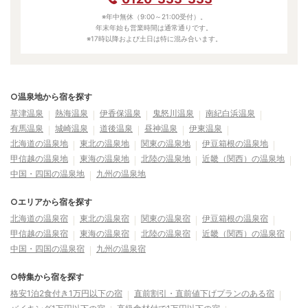
※年中無休（9:00～21:00受付）。
年末年始も営業時間は通常通りです。
※17時以降および土日は特に混み合います。
○温泉地から宿を探す
草津温泉
熱海温泉
伊香保温泉
鬼怒川温泉
南紀白浜温泉
有馬温泉
城崎温泉
道後温泉
昼神温泉
伊東温泉
北海道の温泉地
東北の温泉地
関東の温泉地
伊豆箱根の温泉地
甲信越の温泉地
東海の温泉地
北陸の温泉地
近畿（関西）の温泉地
中国・四国の温泉地
九州の温泉地
○エリアから宿を探す
北海道の温泉宿
東北の温泉宿
関東の温泉宿
伊豆箱根の温泉宿
甲信越の温泉宿
東海の温泉宿
北陸の温泉宿
近畿（関西）の温泉宿
中国・四国の温泉宿
九州の温泉宿
○特集から宿を探す
格安1泊2食付き1万円以下の宿
直前割引・直前値下げプランのある宿