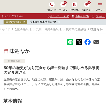
0
0
メ
メニュー
電話予約
クーポン
予約照会
お気に入り
ニ
ュ
ようこそ ゲストさん
ゆこゆこについて
新規会員登録
ログイン
ー
重要なお知らせ
令和8年熊本地震について
を
開
泉ガイド
全国の温泉地
九州・沖縄の温泉地
熊本県の温泉地
味処 なか
く
味処 なか
駐車場あり
50年の歴史があり定食から郷土料理まで楽しめる温泉街
の定食屋さん
温泉街の定食屋さん。地元の地鶏、肥後牛、鮎、山女などの食材を使った定
食や丼が中心メニュー。セイロで蒸した地鶏めしや阿蘇地方の名物、高菜め
しがお薦め。
基本情報