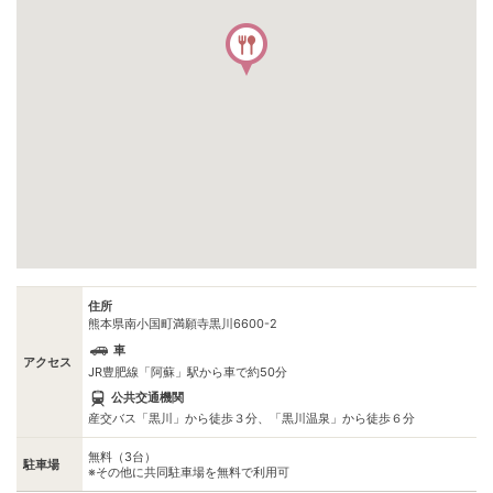
住所
熊本県南小国町満願寺黒川6600-2
車
アクセス
JR豊肥線「阿蘇」駅から車で約50分
公共交通機関
産交バス「黒川」から徒歩３分、「黒川温泉」から徒歩６分
無料（3台）
駐車場
※その他に共同駐車場を無料で利用可