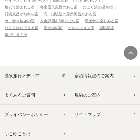
バイキング1万円以下の宿
高級食材付で1万円以下の宿
格安で泊まれる宿
客室露天風呂のある宿
にごり湯の温泉宿
貸切風呂が無料の宿
海・湖眺望の露天風呂がある宿
カニ食べ放題の宿
夕食評価4.5点以上の宿
部屋食を楽しめる宿
ひとり旅ができる宿
新登場の宿
セレクション宿
国民宿舎
送迎付きの宿
温泉旅行メディア
宿泊情報誌のご案内
よくあるご質問
規約のご案内
プライバシーポリシー
サイトマップ
ゆこゆことは