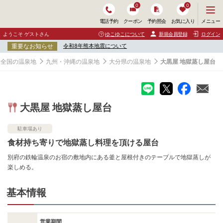
0
0
メ
メニュー
電話予約
クーポン
予約照会
お気に入り
ニ
ュ
ようこそ ゲストさん
ゆこゆこについて
新規会員登録
ログイン
ー
重要なお知らせ
令和8年熊本地震について
を
開
全国の温泉地
九州・沖縄の温泉地
大分県の温泉地
大黒屋 地獄蒸し屋台
く
大黒屋 地獄蒸し屋台
駐車場あり
食材持ち寄りで地獄蒸し料理を頂ける屋台
別府の鉄輪温泉のお宿の敷地内にある釜と屋根付きのテーブルで地獄蒸しが
楽しめる。
基本情報
営業期間