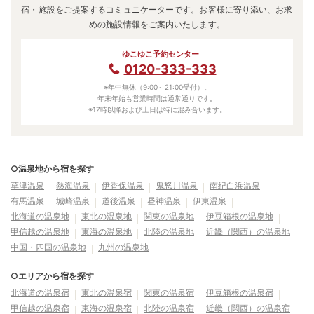
宿・施設をご提案するコミュニケーターです。お客様に寄り添い、お求
めの施設情報をご案内いたします。
ゆこゆこ予約センター
0120-333-333
※年中無休（9:00～21:00受付）。
年末年始も営業時間は通常通りです。
※17時以降および土日は特に混み合います。
○温泉地から宿を探す
草津温泉
熱海温泉
伊香保温泉
鬼怒川温泉
南紀白浜温泉
有馬温泉
城崎温泉
道後温泉
昼神温泉
伊東温泉
北海道の温泉地
東北の温泉地
関東の温泉地
伊豆箱根の温泉地
甲信越の温泉地
東海の温泉地
北陸の温泉地
近畿（関西）の温泉地
中国・四国の温泉地
九州の温泉地
○エリアから宿を探す
北海道の温泉宿
東北の温泉宿
関東の温泉宿
伊豆箱根の温泉宿
甲信越の温泉宿
東海の温泉宿
北陸の温泉宿
近畿（関西）の温泉宿