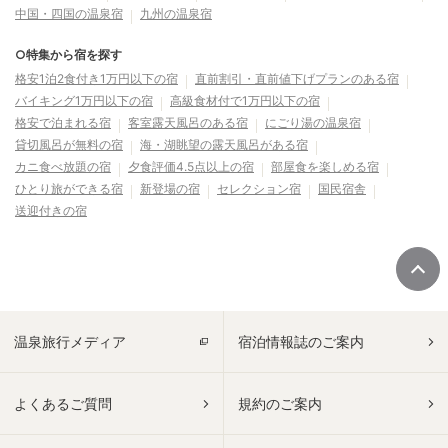
中国・四国の温泉宿
九州の温泉宿
○特集から宿を探す
格安1泊2食付き1万円以下の宿
直前割引・直前値下げプランのある宿
バイキング1万円以下の宿
高級食材付で1万円以下の宿
格安で泊まれる宿
客室露天風呂のある宿
にごり湯の温泉宿
貸切風呂が無料の宿
海・湖眺望の露天風呂がある宿
カニ食べ放題の宿
夕食評価4.5点以上の宿
部屋食を楽しめる宿
ひとり旅ができる宿
新登場の宿
セレクション宿
国民宿舎
送迎付きの宿
温泉旅行メディア
宿泊情報誌のご案内
よくあるご質問
規約のご案内