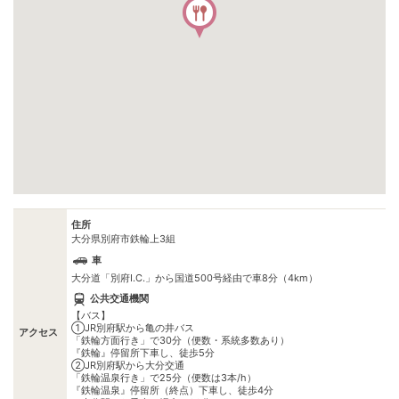
住所
大分県別府市鉄輪上3組
車
大分道「別府I.C.」から国道500号経由で車8分（4km）
公共交通機関
【バス】
①JR別府駅から亀の井バス
アクセス
「鉄輪方面行き」で30分（便数・系統多数あり）
『鉄輪』停留所下車し、徒歩5分
②JR別府駅から大分交通
「鉄輪温泉行き」で25分（便数は3本/h）
『鉄輪温泉』停留所（終点）下車し、徒歩4分