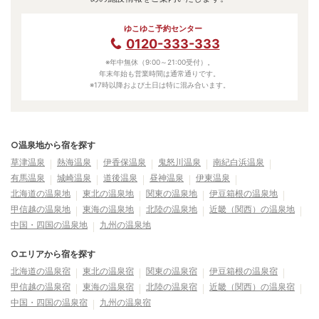
ゆこゆこ予約センター
0120-333-333
※年中無休（9:00～21:00受付）。
年末年始も営業時間は通常通りです。
※17時以降および土日は特に混み合います。
○温泉地から宿を探す
草津温泉
熱海温泉
伊香保温泉
鬼怒川温泉
南紀白浜温泉
有馬温泉
城崎温泉
道後温泉
昼神温泉
伊東温泉
北海道の温泉地
東北の温泉地
関東の温泉地
伊豆箱根の温泉地
甲信越の温泉地
東海の温泉地
北陸の温泉地
近畿（関西）の温泉地
中国・四国の温泉地
九州の温泉地
○エリアから宿を探す
北海道の温泉宿
東北の温泉宿
関東の温泉宿
伊豆箱根の温泉宿
甲信越の温泉宿
東海の温泉宿
北陸の温泉宿
近畿（関西）の温泉宿
中国・四国の温泉宿
九州の温泉宿