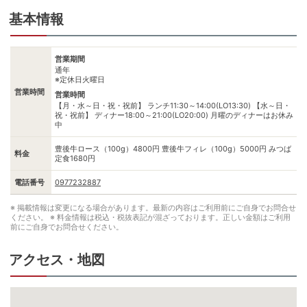
基本情報
営業期間
通年
※定休日火曜日
営業時間
営業時間
【月・水～日・祝・祝前】 ランチ11:30～14:00(LO13:30) 【水～日・
祝・祝前】 ディナー18:00～21:00(LO20:00) 月曜のディナーはお休み
中
豊後牛ロース（100g）4800円 豊後牛フィレ（100g）5000円 みつば
料金
定食1680円
電話番号
0977232887
※ 掲載情報は変更になる場合があります。最新の内容はご利用前にご自身でお問合せ
ください。
※ 料金情報は税込・税抜表記が混ざっております。正しい金額はご利用
前にご自身でお問合せください。
アクセス・地図