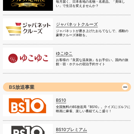
毎月届く、日本各地の名物・名産品。「美味し
い」で生活を変えませんか？
ジャパネットクルーズ
ジャパネットが磨き上げたおもてなしで、感動の
豪華クルーズ体験を。
ゆこゆこ
お客様の『良質な温泉旅』をお手伝い。国内の旅
館・宿・ホテルの宿泊予約サイト
BS放送事業
BS10
全国無料のBS放送局『BS10』。クイズにゴルフに
映画に麻雀、楽しい番組てんこ盛り！
BS10プレミアム