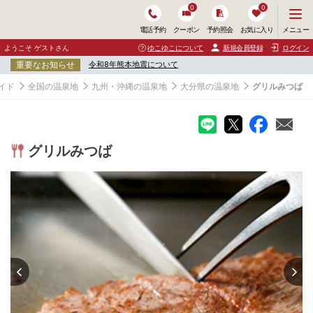
0
0
メ
メニュー
電話予約
クーポン
予約照会
お気に入り
ニ
ュ
ようこそ ゲストさん
ゆこゆこについて
新規会員登録
ログイン
ー
重要なお知らせ
令和8年熊本地震について
を
開
イド
全国の温泉地
九州・沖縄の温泉地
大分県の温泉地
グリルみつば
く
グリルみつば