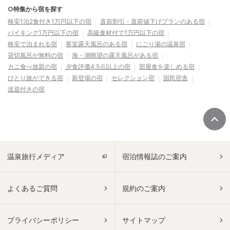
○特集から宿を探す
格安1泊2食付き1万円以下の宿
直前割引・直前値下げプランのある宿
バイキング1万円以下の宿
高級食材付で1万円以下の宿
格安で泊まれる宿
客室露天風呂のある宿
にごり湯の温泉宿
貸切風呂が無料の宿
海・湖眺望の露天風呂がある宿
カニ食べ放題の宿
夕食評価4.5点以上の宿
部屋食を楽しめる宿
ひとり旅ができる宿
新登場の宿
セレクション宿
国民宿舎
送迎付きの宿
温泉旅行メディア
宿泊情報誌のご案内
よくあるご質問
規約のご案内
プライバシーポリシー
サイトマップ