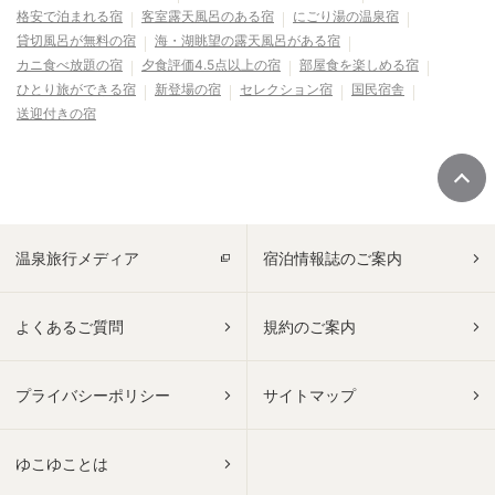
格安で泊まれる宿
客室露天風呂のある宿
にごり湯の温泉宿
貸切風呂が無料の宿
海・湖眺望の露天風呂がある宿
カニ食べ放題の宿
夕食評価4.5点以上の宿
部屋食を楽しめる宿
ひとり旅ができる宿
新登場の宿
セレクション宿
国民宿舎
送迎付きの宿
温泉旅行メディア
宿泊情報誌のご案内
よくあるご質問
規約のご案内
プライバシーポリシー
サイトマップ
ゆこゆことは