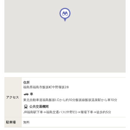
住所
福島県福島市飯坂町中野堰坂28
車
アクセス
東北自動車道福島飯坂I.Cから約10分飯坂線飯坂温泉駅から車10分
公共交通機関
JR福島駅下車→福島交通バス(中野行)→堰場下車→徒歩約5分
駐車場
無料