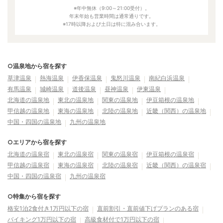
※年中無休（9:00～21:00受付）。
年末年始も営業時間は通常通りです。
※17時以降および土日は特に混み合います。
○温泉地から宿を探す
草津温泉
熱海温泉
伊香保温泉
鬼怒川温泉
南紀白浜温泉
有馬温泉
城崎温泉
道後温泉
昼神温泉
伊東温泉
北海道の温泉地
東北の温泉地
関東の温泉地
伊豆箱根の温泉地
甲信越の温泉地
東海の温泉地
北陸の温泉地
近畿（関西）の温泉地
中国・四国の温泉地
九州の温泉地
○エリアから宿を探す
北海道の温泉宿
東北の温泉宿
関東の温泉宿
伊豆箱根の温泉宿
甲信越の温泉宿
東海の温泉宿
北陸の温泉宿
近畿（関西）の温泉宿
中国・四国の温泉宿
九州の温泉宿
○特集から宿を探す
格安1泊2食付き1万円以下の宿
直前割引・直前値下げプランのある宿
バイキング1万円以下の宿
高級食材付で1万円以下の宿