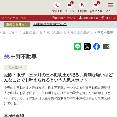
0
0
メ
メニュー
電話予約
クーポン
予約照会
お気に入り
ニ
ュ
ようこそ ゲストさん
ゆこゆこについて
新規会員登録
ログイン
ー
重要なお知らせ
令和8年熊本地震について
を
開
温泉ガイド
全国の温泉地
東北の温泉地
福島県の温泉地
中野不動尊
く
中野不動尊
駐車場あり
厄除・眼守・三ヶ月の三不動明王が祀る。真剣な願いはど
んなことでも叶えられるという人気スポット
中野のお不動さまと呼ばれる。日本三不動の一つである中野不動尊に恵明道
人が山神のお告げによって不動明王を祀り不滅の聖火を灯したのが始まりと
いわれている。その聖火は現在も奥の院洞窟の中で不滅の燈明として燃え続
けている。
基本情報