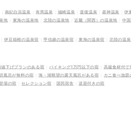
南紀白浜温泉
有馬温泉
城崎温泉
道後温泉
昼神温泉
伊
泉地
東海の温泉地
北陸の温泉地
近畿（関西）の温泉地
中国
伊豆箱根の温泉宿
甲信越の温泉宿
東海の温泉宿
北陸の温泉
前値下げプランのある宿
バイキング1万円以下の宿
高級食材付で
切風呂が無料の宿
海・湖眺望の露天風呂がある宿
カニ食べ放題
登場の宿
セレクション宿
国民宿舎
送迎付きの宿