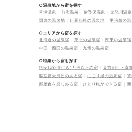
○温泉地から宿を探す
草津温泉
熱海温泉
伊香保温泉
鬼怒川温泉
関東の温泉地
伊豆箱根の温泉地
甲信越の温
○エリアから宿を探す
北海道の温泉宿
東北の温泉宿
関東の温泉宿
中国・四国の温泉宿
九州の温泉宿
○特集から宿を探す
格安1泊2食付き1万円以下の宿
直前割引・直
客室露天風呂のある宿
にごり湯の温泉宿
貸
部屋食を楽しめる宿
ひとり旅ができる宿
新