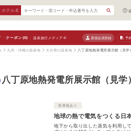
・ホテル名
ド
クーポン
(0)
新規会員登録
予
温泉旅行メディア
地
九州・沖縄の温泉地
大分県の温泉地
八丁原地熱発電所展示館（見学
八丁原地熱発電所展示館（見学
駐車場あり
地球の熱で電気をつくる日
地下から取り出した蒸気を利用し