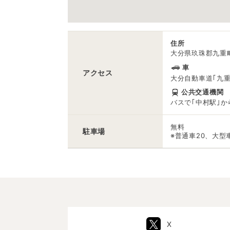
住所
大分県玖珠郡九重町
車
アクセス
大分自動車道｢九重
公共交通機関
バスで｢中村駅｣か
無料
駐車場
※普通車20、大型
X