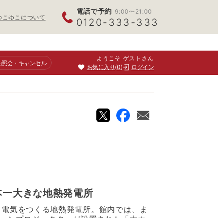
電話で予約
9:00〜21:00
ゆこゆこについて
0120-333-333
ようこそ ゲストさん
約照会
・キャンセル
お気に入り
0
ログイン
）
）
本一大きな地熱発電所
て電気をつくる地熱発電所。館内では、ま