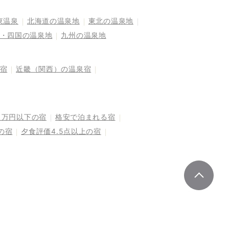
東温泉
北海道の温泉地
東北の温泉地
・四国の温泉地
九州の温泉地
宿
近畿（関西）の温泉宿
1万円以下の宿
格安で泊まれる宿
の宿
夕食評価4.5点以上の宿