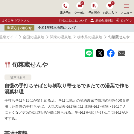
0
0
メ
メニュー
電話予約
クーポン
予約照会
お気に入り
ニ
ュ
ようこそ ゲストさん
ゆこゆこについて
新規会員登録
ログイン
ー
重要なお知らせ
令和8年熊本地震について
を
開
温泉ガイド
全国の温泉地
関東の温泉地
栃木県の温泉地
旬菜蔵せんや
く
旬菜蔵せんや
駐車場あり
自慢の手打ちそばと毎朝取り寄せるできたての湯葉で作る
湯葉料理
手打ちそばとゆばが楽しめる店。そばは地元の契約農家で栽培の地粉100％使
用した自慢の手打ちそば。人気の田舎ゆば膳には､刺身ゆば･煮物・ゆばこん
にゃくなど6つのゆば料理が籠に盛られる。生ゆばを揚げたげんこつゆばがお
すすめ。
基本情報