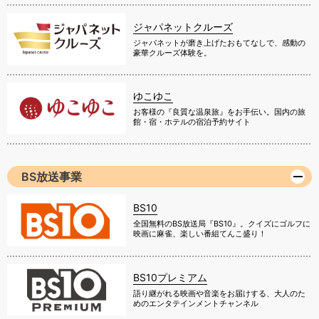
ジャパネットクルーズ
ジャパネットが磨き上げたおもてなしで、感動の
豪華クルーズ体験を。
ゆこゆこ
お客様の『良質な温泉旅』をお手伝い。国内の旅
館・宿・ホテルの宿泊予約サイト
BS放送事業
BS10
全国無料のBS放送局『BS10』。クイズにゴルフに
映画に麻雀、楽しい番組てんこ盛り！
BS10プレミアム
語り継がれる映画や音楽をお届けする、大人のた
めのエンタテインメントチャンネル