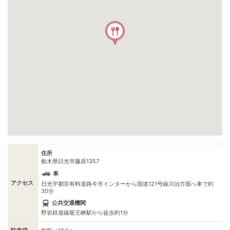
住所
栃木県日光市藤原1357
車
アクセス
日光宇都宮有料道路今市インターから国道121号線川治方面へ車で約
30分
公共交通機関
野岩鉄道線龍王峡駅から徒歩約1分