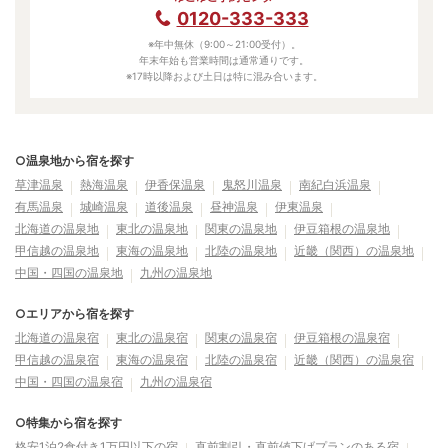
0120-333-333
※年中無休（9:00～21:00受付）。
年末年始も営業時間は通常通りです。
※17時以降および土日は特に混み合います。
○温泉地から宿を探す
草津温泉
熱海温泉
伊香保温泉
鬼怒川温泉
南紀白浜温泉
有馬温泉
城崎温泉
道後温泉
昼神温泉
伊東温泉
北海道の温泉地
東北の温泉地
関東の温泉地
伊豆箱根の温泉地
甲信越の温泉地
東海の温泉地
北陸の温泉地
近畿（関西）の温泉地
中国・四国の温泉地
九州の温泉地
○エリアから宿を探す
北海道の温泉宿
東北の温泉宿
関東の温泉宿
伊豆箱根の温泉宿
甲信越の温泉宿
東海の温泉宿
北陸の温泉宿
近畿（関西）の温泉宿
中国・四国の温泉宿
九州の温泉宿
○特集から宿を探す
格安1泊2食付き1万円以下の宿
直前割引・直前値下げプランのある宿