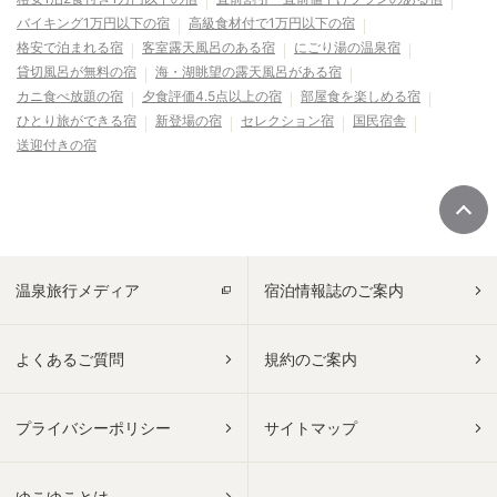
バイキング1万円以下の宿
高級食材付で1万円以下の宿
格安で泊まれる宿
客室露天風呂のある宿
にごり湯の温泉宿
貸切風呂が無料の宿
海・湖眺望の露天風呂がある宿
カニ食べ放題の宿
夕食評価4.5点以上の宿
部屋食を楽しめる宿
ひとり旅ができる宿
新登場の宿
セレクション宿
国民宿舎
送迎付きの宿
温泉旅行メディア
宿泊情報誌のご案内
よくあるご質問
規約のご案内
プライバシーポリシー
サイトマップ
ゆこゆことは