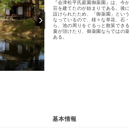
『会津松平氏庭園御薬園』は、今か
荘を建てたのが始まりである。後
設けられたため、「御薬園」とい
なっているので、様々な草花、石
ら、池の周りをぐるっと散策でき
羹が頂けたり、御薬園ならではの
ある。
会津松平氏庭園御薬園
基本情報