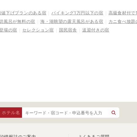
前値下げプランのある宿
バイキング1万円以下の宿
高級食材付で
切風呂が無料の宿
海・湖眺望の露天風呂がある宿
カニ食べ放題
登場の宿
セレクション宿
国民宿舎
送迎付きの宿
・ホテル名
泊情報誌のご案内
よくあるご質問