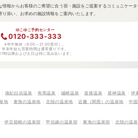
な情報からお客様のご希望に合う宿・施設をご提案するコミュニケータ
寄り添い、お求めの施設情報をご案内いたします。
ゆこゆこ予約センター
0120-333-333
※年中無休（9:00～21:00受付）。
年末年始も営業時間は通常通りです。
※17時以降および土日は特に混み合います。
南紀白浜温泉
有馬温泉
城崎温泉
道後温泉
昼神温泉
伊
泉地
東海の温泉地
北陸の温泉地
近畿（関西）の温泉地
中国
伊豆箱根の温泉宿
甲信越の温泉宿
東海の温泉宿
北陸の温泉