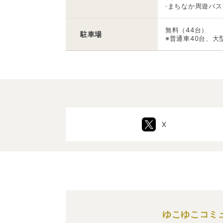
·まちなか周遊バス
無料（44台）
駐車場
※普通車40台、大
X
ゆこゆこコミ