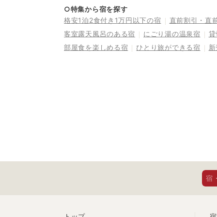
○特集から宿を探す
格安1泊2食付き1万円以下の宿
直前割引・直
客室露天風呂のある宿
にごり湯の温泉宿
貸
部屋食を楽しめる宿
ひとり旅ができる宿
新
宿
トップ
宿