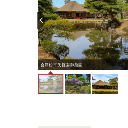
会津松平氏庭園御薬園