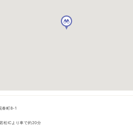
春町8-1
若松ICより車で約20分