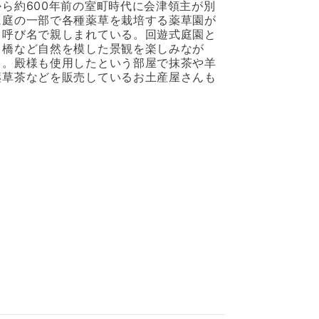
ら約600年前の室町時代に会津領主が別
に庭の一部で各種薬草を栽培する薬草園が
う呼び名で親しまれている。回遊式庭園と
・橋など自然を模した景観を楽しみなが
る。殿様も使用したという部屋で抹茶や羊
薬草茶などを販売しているお土産屋さんも
会津松平氏庭園御薬園