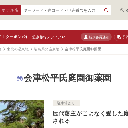
・ホテル名
ド
クーポン
(0)
新規会員登録
予
温泉旅行メディア
地
東北の温泉地
福島県の温泉地
会津松平氏庭園御薬園
会津松平氏庭園御薬園
駐車場あり
歴代藩主がこよなく愛した庭
される