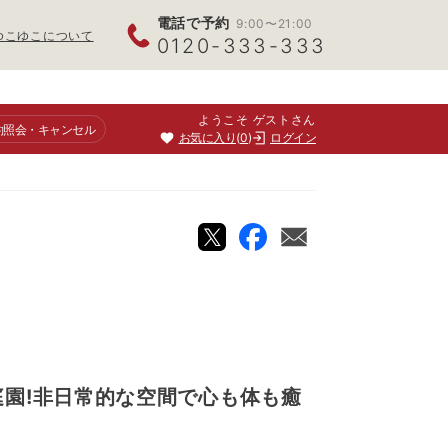
電話で予約
9:00〜21:00
ゆこゆこについて
0120-333-333
ようこそ ゲストさん
約照会
・キャンセル
お気に入り
0
ログイン
園!非日常的な空間で心も体も癒